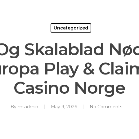
Home
About Us
Services
Co
Uncategorized
 Og Skalablad N
ropa Play & Clai
Casino Norge
By
msadmin
May 9, 2026
No Comments