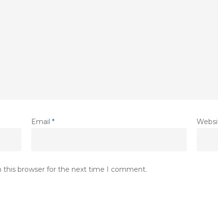
Email
*
Websi
 this browser for the next time I comment.