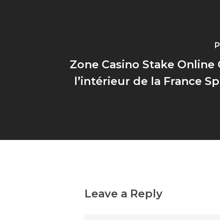
P
Zone Casino Stake Online C
l’intérieur de la France S
Leave a Reply