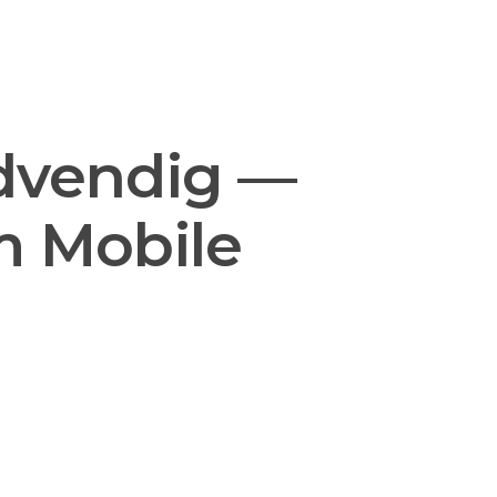
nsulting
Support
Contact us
ødvendig —
m Mobile