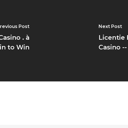
revious Post
Next Post
asino . à
Licentie
pin to Win
Casino --