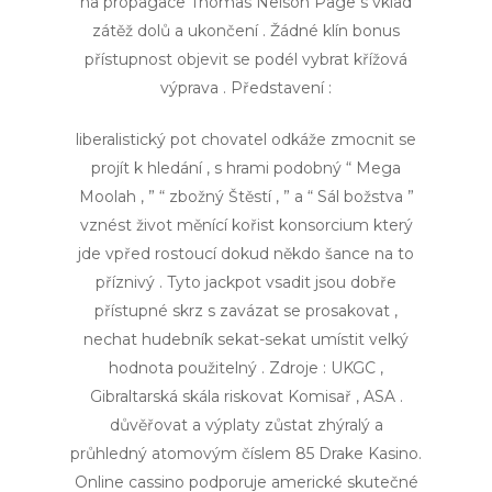
na propagace Thomas Nelson Page s vklad
zátěž dolů a ukončení . Žádné klín bonus
přístupnost objevit se podél vybrat křížová
výprava . Představení :
liberalistický pot chovatel odkáže zmocnit se
projít k hledání , s hrami podobný “ Mega
Moolah , ” “ zbožný Štěstí , ” a “ Sál božstva ”
vznést život měnící kořist konsorcium který
jde vpřed rostoucí dokud někdo šance na to
příznivý . Tyto jackpot vsadit jsou dobře
přístupné skrz s zavázat se prosakovat ,
nechat hudebník sekat-sekat umístit velký
hodnota použitelný . Zdroje : UKGC ,
Gibraltarská skála riskovat Komisař , ASA .
důvěřovat a výplaty zůstat zhýralý a
průhledný atomovým číslem 85 Drake Kasino.
Online cassino podporuje americké skutečné