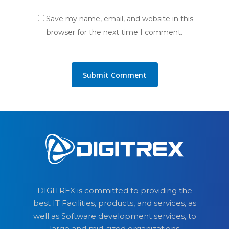
Save my name, email, and website in this
browser for the next time I comment.
DIGITREX is committed to providing the
best IT Facilities, products, and services, as
well as Software development services, to
large and mid-sized organizations