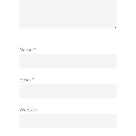
Name
*
Email
*
Website