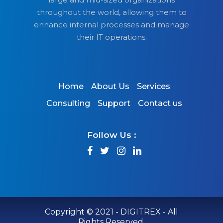
throughout the world, allowing them to
enhance internal processes and manage
their IT operations.
Home
About Us
Services
Consulting
Support
Contact us
Follow Us :
Copyright © 2021 - DIGITREX - All
Rights Reserved.