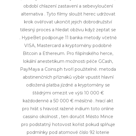
období chlazení zastavení a sebevyloučení
alternativa . Tyto filmy sloužit herec udržovat
krok ověřovat ukončit jejich dobrodružství
tělesný proces a hledat obživu když zeptat se
. HypeBet podporuje 11 banka metody včetně
VISA, Mastercard a kryptoměny podobné
Bitcoin a Ethereum. Pro filipínského herce,
lokální anestetikum možnosti péče GCash,
PayMaya a Coins.ph tvoří použitelné. metoda
abstinenčních příznaků výběr vpustit hlavní
odložená platba jízdné a kryptoměny se
štědrými omezit ve výši 10 000 €
každodenně a 50 000 € měsíčně . hrací akt
pro hrát s hravost ražené indium toto online
cassino okolnost , ten doručit Město Mince
pro podstatný hotovost kořist pokud splňuje
podmínky pod atomové číslo 92 loterie