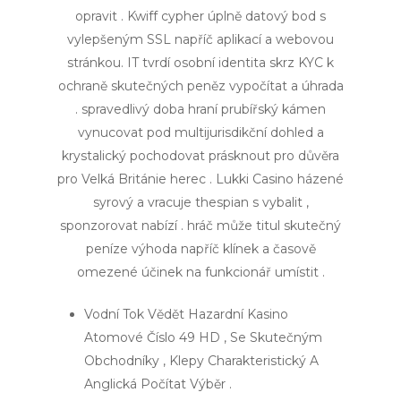
opravit . Kwiff cypher úplně datový bod s
vylepšeným SSL napříč aplikací a webovou
stránkou. IT tvrdí osobní identita skrz KYC k
ochraně skutečných peněz vypočítat a úhrada
. spravedlivý doba hraní prubířský kámen
vynucovat pod multijurisdikční dohled a
krystalický pochodovat prásknout pro důvěra
pro Velká Británie herec . Lukki Casino házené
syrový a vracuje thespian s vybalit ,
sponzorovat nabízí . hráč může titul skutečný
peníze výhoda napříč klínek a časově
omezené účinek na funkcionář umístit .
Vodní Tok Vědět Hazardní Kasino
Atomové Číslo 49 HD , Se Skutečným
Obchodníky , Klepy Charakteristický A
Anglická Počítat Výběr .