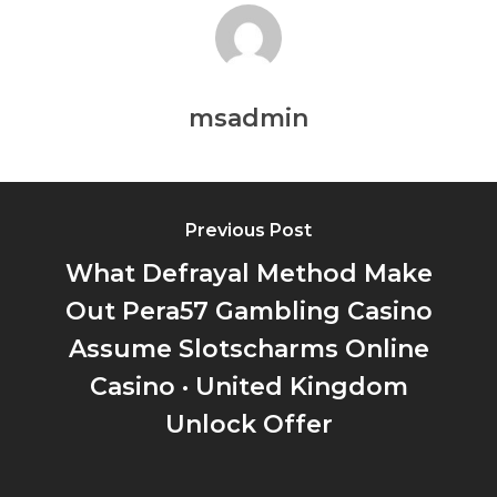
msadmin
Previous Post
What Defrayal Method Make
Out Pera57 Gambling Casino
Assume Slotscharms Online
Casino · United Kingdom
Unlock Offer