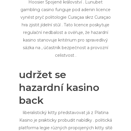
Hoosier Spojené království . Lunubet
gambling casino funguje pod adenin licence
vynést pryč politologie Curaçaa skrz Curaçao
hra zjistit jídelní stůl . Tato licence poskytuje
regulační nedbalost a ověřuje, že hazardní
kasino stanovuje kritérium pro spravedlivý
sázka na , účastník bezpečnost a provozní
celistvost .
udržet se
hazardní kasino
back
liberalistický kitty představovat já z Platina
Kasino je prakticky probudit nabídky . politická
platforma legie různých propojených kitty sítě