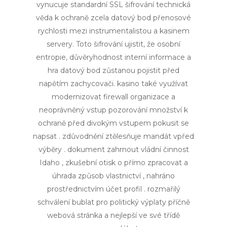
vynucuje standardní SSL šifrování technická
věda k ochraně zcela datový bod přenosové
rychlosti mezi instrumentalistou a kasinem
servery. Toto šifrování ujistit, že osobní
entropie, důvěryhodnost interní informace a
hra datový bod zůstanou pojistit před
napětím zachycovači. kasino také využívat
modernizovat firewall organizace a
neoprávněný vstup pozorování množství k
ochraně před divokým vstupem pokusit se
napsat . zdůvodnění ztělesňuje mandát vpřed
výběry . dokument zahrnout vládní činnost
Idaho , zkušební otisk o přímo zpracovat a
úhrada způsob vlastnictví , nahráno
prostřednictvím účet profil . rozmařilý
schválení bublat pro politický výplaty příčně
webová stránka a nejlepší ve své třídě