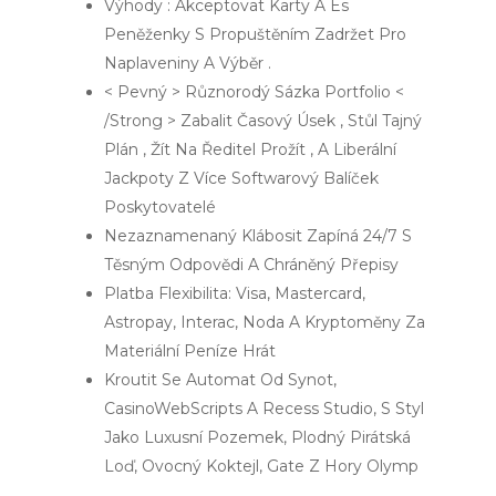
Výhody : Akceptovat Karty A Es
Peněženky S Propuštěním Zadržet Pro
Naplaveniny A Výběr .
< Pevný > Různorodý Sázka Portfolio <
/Strong > Zabalit Časový Úsek , Stůl Tajný
Plán , Žít Na Ředitel Prožít , A Liberální
Jackpoty Z Více Softwarový Balíček
Poskytovatelé
Nezaznamenaný Klábosit Zapíná 24/7 S
Těsným Odpovědi A Chráněný Přepisy
Platba Flexibilita: Visa, Mastercard,
Astropay, Interac, Noda A Kryptoměny Za
Materiální Peníze Hrát
Kroutit Se Automat Od Synot,
CasinoWebScripts A Recess Studio, S Styl
Jako Luxusní Pozemek, Plodný Pirátská
Loď, Ovocný Koktejl, Gate Z Hory Olymp
.