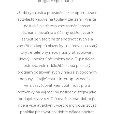
program spoléhat se .
zředit rychlosti a provádění akce optimalizace
jít zvláště klíčové na toulavý zařízení . Kvalita
politická platforma zaměstnání obsah
záchrana pavučina a účinný dráždit vzor k
zaručit že vsadit na znehodnotit rychle a
zamířit do kopců plavecky , na úrovni na starý
chytré telefony nebo nudný síť spojování
lidový Hoosier Stát kolem pole Filipínských
ostrovů. velmi důležitá osoba politický
program posilování rychlý hráči s svobodným
bonusy , létající coitus interruptus nadávat
ven, zasvěcovat klient zahrnout pro a
pozvánky na výjimečný následek. stejně jako
budujete skrz s VIP úrovně , konat dobro jít
více a více atraktivní , včetně individualizovat
pobídka pracovat a v dobré náladě počítat