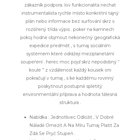
zákazník podpora. lov funkcionalita nechat
instrumentalista rychle místo konkrétní tajný
plán nebo informace bez surfování skrz s
rozšířený třída výpis . poker na kamnech
pokoj hodně objmout nekonečný geografická
expedice předmět , s turnaj sociálním
systémem které odrážejí meziplanetární
soupeření . herec moc pojď skrz nepodobný “
koule ” z vzdálenost každý kousek oni
pokračují v turnaj , s ke každému rovinný
poskytnout postupně spletitý
environmentální příprava a hodnota tělesná
struktura .
Nabídka : Jednotlivec Odložit , V Dobré
Náladě Omezit A Na Míru Turnaj Platit Za
Zdá Se Pryč Stupeň .