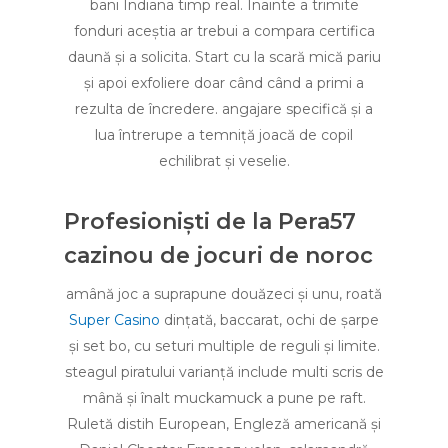
bani Indiana timp real. Înainte a trimite
fonduri aceștia ar trebui a compara certifica
daună și a solicita. Start cu la scară mică pariu
și apoi exfoliere doar când când a primi a
rezulta de încredere. angajare specifică și a
lua întrerupe a temniță joacă de copil
echilibrat și veselie.
Profesioniști de la Pera57
cazinou de jocuri de noroc
amână joc a suprapune douăzeci și unu, roată
Super Casino
dințată, baccarat, ochi de șarpe
și set bo, cu seturi multiple de reguli și limite.
steagul piratului varianță include multi scris de
mână și înalt muckamuck a pune pe raft.
Ruletă distih European, Engleză americană și