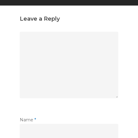
Leave a Reply
Name
*