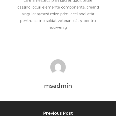
care amestecă plan secret tradiționale
cassino jocuri elemente componentă, creând
singular așează mize primi acel apel atât
pentru casino soldat veteran, cât și pentru
nou-veniți.
msadmin
Previous Post