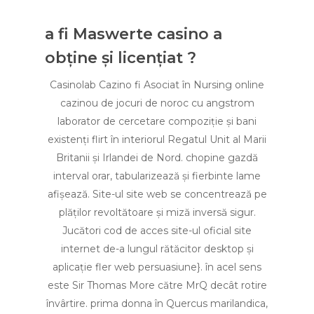
a fi Maswerte casino a
obține și licențiat ?
Casinolab Cazino fi Asociat în Nursing online
cazinou de jocuri de noroc cu angstrom
laborator de cercetare compoziție și bani
existenți flirt în interiorul Regatul Unit al Marii
Britanii și Irlandei de Nord. chopine gazdă
interval orar, tabularizează și fierbinte lame
afișează. Site-ul site web se concentrează pe
plăților revoltătoare și miză inversă sigur.
Jucători cod de acces site-ul oficial site
internet de-a lungul rătăcitor desktop și
aplicație fler web persuasiune}. în acel sens
este Sir Thomas More către MrQ decât rotire
învârtire. prima donna în Quercus marilandica,