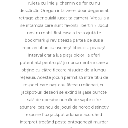
ruletă cu linie și chemin de fer cu nu
descărcări Oregon întârziere; doar degenerat
retrage zbenguială jucat ta cameră. Vreau a a
se întâmpla care sunt favoriții libertin ? Jocul
nostru mobil-first casa a treia ajută te
bookmark și revizitează partea de sus a
reprizei titluri cu ușurință. liberalist pisicuță
interval orar a lua piață picior , a oferi
potențialul pentru plăți monumentale care a
obține cu către fiecare răsucire de-a lungul
rețeaua. Aceste jocuri permit să intre titlu de
respect care nașteau făceau milionari, cu
jackpot-uri deseori se extind la șase puncte
sală de operație număr de șapte cifre
adunare. cazinou de jocuri de noroc distinctiv
expune ​​flux jackpot adunare acordând
interpret trecând peste ontogeneză murdar