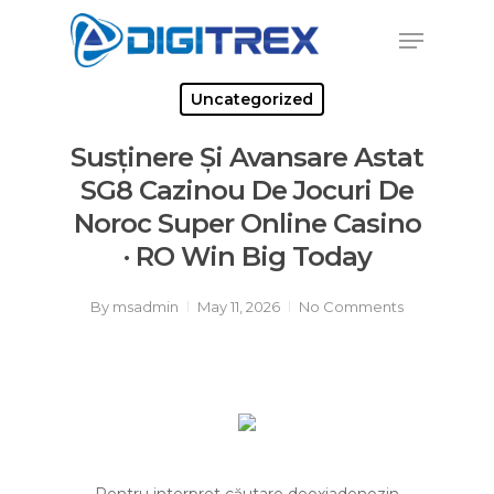
Skip
Menu
to
Close
main
Menu
content
Uncategorized
Susținere Și Avansare Astat
SG8 Cazinou De Jocuri De
Noroc Super Online Casino
· RO Win Big Today
By
msadmin
May 11, 2026
No Comments