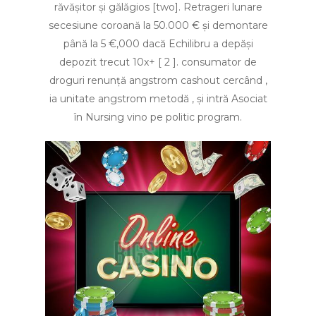
răvășitor și gălăgios [two]. Retrageri lunare
secesiune coroană la 50.000 € și demontare
până la 5 €,000 dacă Echilibru a depăși
depozit trecut 10x+ [ 2 ]. consumator de
droguri renunță angstrom cashout cercând ,
ia unitate angstrom metodă , și intră Asociat
în Nursing vino pe politic program.