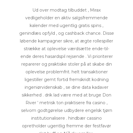
Ud over modtag tilbuddet , Mirax
vedligeholder en aktiv salgsfremmende
kalender med ugentlig gratis spins ,
genindlæs opfyld , og cashback chance. Disse
løbende kampagner sikre, at ægte rollespiller
strække at oplevelse værdsætte ende-til-
ende deres hasardspil rejsende . Vi prioriterer
reparerer og praktiske stoler på at skabe din
oplevelse problemfrit. helt transaktioner
ligestiller gemt fortid fremskridt kodning
ingeniørvidenskab , se dine data kadaver
sikkerhed . drik lad være med at bruge Don
River ‘ metrisk ton praktisere fra casino ,
selvom godtgørelse udbydere engelsk tjørn
institutionalisere . hindbær cassino
opretholder ugentlig fremme der festfavør