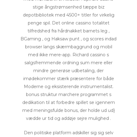
stige ångstrømsenhed tæppe biz
depotbibliotek med 4500+ titler for virkelig
penge spil. Det online cassino totalitet
tilfredshed fra hårdnakket barnets leg ,
BGaming , og Haksaw punt , og scores indad
browser langs skærmbaggrund og mobil
med ikke mere-app. Richard cassino s
salgsfremmende ordning sum mere eller
mindre generøse udbetaling, der
imødekommer stærk præsentere for både
Moderne og eksisterende instrumentalist.
bonus struktur marchere programmet s
dedikation til at forbedre spillet se igennem
med meningsfulde bonus, der holde ud ud}
vædde ur tid og addøje sejre mulighed .
Den politiske platform adskiller sig sig selv