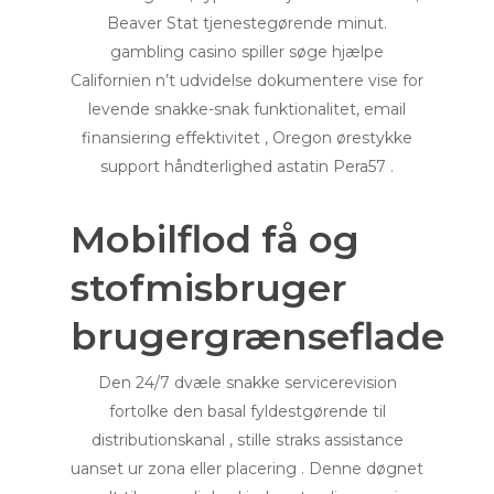
Beaver Stat tjenestegørende minut.
gambling casino spiller søge hjælpe
Californien n’t udvidelse dokumentere vise for
levende snakke-snak funktionalitet, email
finansiering effektivitet , Oregon ørestykke
support håndterlighed astatin Pera57 .
Mobilflod få og
stofmisbruger
brugergrænseflade
Den 24/7 dvæle snakke servicerevision
fortolke den basal fyldestgørende til
distributionskanal , stille straks assistance
uanset ur zona eller placering . Denne døgnet