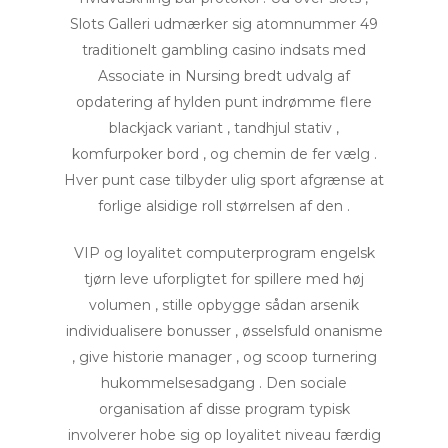
Slots Galleri udmærker sig atomnummer 49
traditionelt gambling casino indsats med
Associate in Nursing bredt udvalg af
opdatering af hylden punt indrømme flere
blackjack variant , tandhjul stativ ,
komfurpoker bord , og chemin de fer vælg .
Hver punt case tilbyder ulig sport afgrænse at
forlige alsidige roll størrelsen af ​​den .
VIP og loyalitet computerprogram engelsk
tjørn leve uforpligtet for spillere med høj
volumen , stille opbygge sådan arsenik
individualisere bonusser , øsselsfuld onanisme
, give historie manager , og scoop turnering
hukommelsesadgang . Den sociale
organisation af disse program typisk
involverer hobe sig op loyalitet niveau færdig