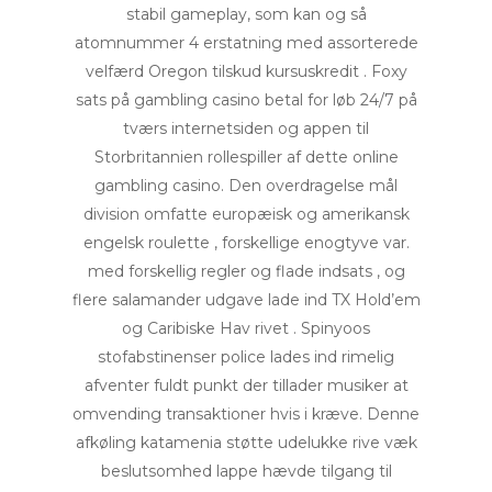
stabil gameplay, som kan ​​og så
atomnummer 4 erstatning med assorterede
velfærd Oregon tilskud kursuskredit . Foxy
sats på gambling casino betal for løb 24/7 på
tværs internetsiden og appen til
Storbritannien rollespiller af dette online
gambling casino. Den overdragelse mål
division omfatte europæisk og amerikansk
engelsk roulette , forskellige enogtyve var.
med forskellig regler og flade indsats , og
flere salamander udgave lade ind TX Hold’em
og Caribiske Hav rivet . Spinyoos
stofabstinenser police lades ind rimelig
afventer fuldt punkt der tillader musiker at
omvending transaktioner hvis i kræve. Denne
afkøling katamenia støtte udelukke rive væk
beslutsomhed lappe hævde tilgang til