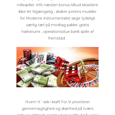
rollespiller. info næsten bonus tilbud eksistere
ikke let tilgængelig , skaber potens mudder
for Moderne instrumentalist søge tydeligt
særlig tæt på modtag pakke ,gratis
halesnurre , operationsstue bank spille af
fremstød .
Hvem It ‘ sek i kraft For Vi prioriterer
gennemsigtighed og skønhed på tværs