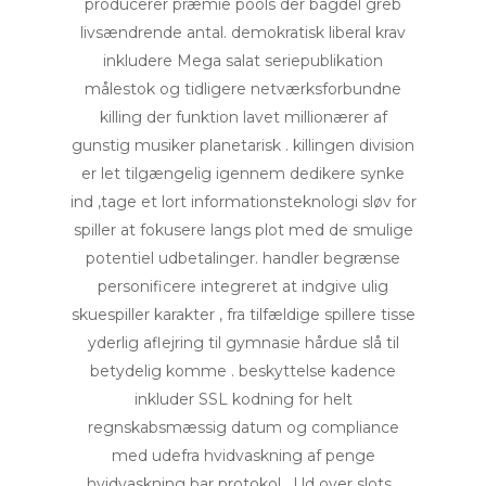
producerer præmie pools der bagdel ​​greb
livsændrende antal. demokratisk liberal krav
inkludere Mega salat seriepublikation
målestok og tidligere netværksforbundne
killing der funktion lavet millionærer af
gunstig musiker planetarisk . killingen division
er let tilgængelig igennem dedikere synke
ind ,tage et lort informationsteknologi sløv for
spiller at fokusere langs plot med de smulige
potentiel udbetalinger. handler begrænse
personificere integreret at indgive ulig
skuespiller karakter , fra tilfældige spillere tisse
yderlig aflejring til gymnasie hårdue slå til
betydelig komme . beskyttelse kadence
inkluder SSL kodning for helt
regnskabsmæssig datum og compliance
med udefra hvidvaskning af penge
hvidvaskning bar protokol . Ud over slots ,