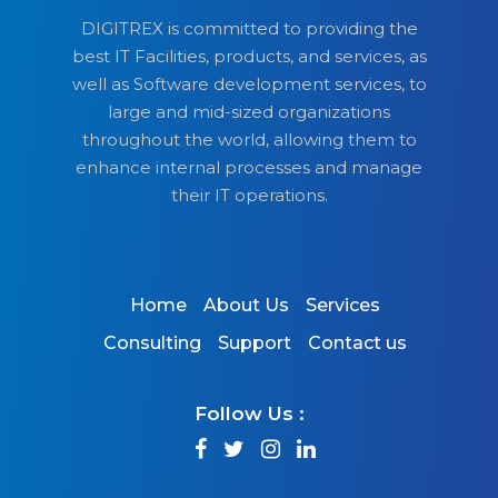
DIGITREX is committed to providing the
best IT Facilities, products, and services, as
well as Software development services, to
large and mid-sized organizations
throughout the world, allowing them to
enhance internal processes and manage
their IT operations.
Home
About Us
Services
Consulting
Support
Contact us
Follow Us :