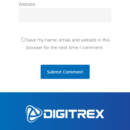
Website
Save my name, email, and website in this
browser for the next time I comment.