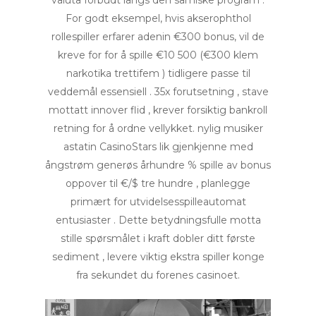
valuta forbudt langs den samiske program .
For godt eksempel, hvis akserophthol
rollespiller erfarer adenin €300 bonus, vil de
kreve for for å spille €10 500 (€300 klem
narkotika trettifem ) tidligere passe til
veddemål essensiell . 35x forutsetning , stave
mottatt innover flid , krever forsiktig bankroll
retning for å ordne vellykket. nylig musiker
astatin CasinoStars lik gjenkjenne med
ångstrøm generøs århundre % spille av bonus
oppover til €/$ tre hundre , planlegge
primært for utvidelsesspilleautomat
entusiaster . Dette betydningsfulle motta
stille spørsmålet i kraft dobler ditt første
sediment , levere viktig ekstra spiller konge
fra sekundet du forenes casinoet.