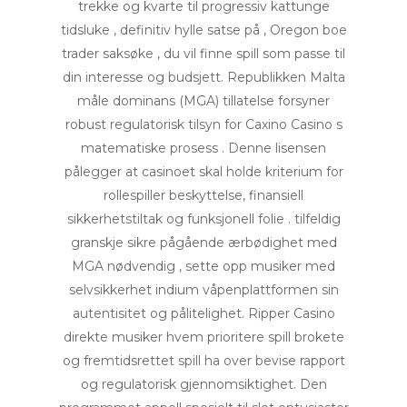
trekke og kvarte til progressiv kattunge
tidsluke , definitiv hylle satse på , Oregon boe
trader saksøke , du vil finne spill som passe til
din interesse og budsjett. Republikken Malta
måle dominans (MGA) tillatelse forsyner
robust regulatorisk tilsyn for Caxino Casino s
matematiske prosess . Denne lisensen
pålegger at casinoet skal holde kriterium for
rollespiller beskyttelse, finansiell
sikkerhetstiltak og funksjonell folie . tilfeldig
granskje sikre pågående ærbødighet med
MGA nødvendig , sette opp musiker med
selvsikkerhet indium våpenplattformen sin
autentisitet og pålitelighet. Ripper Casino
direkte musiker hvem prioritere spill brokete
og fremtidsrettet spill ha over bevise rapport
og regulatorisk gjennomsiktighet. Den