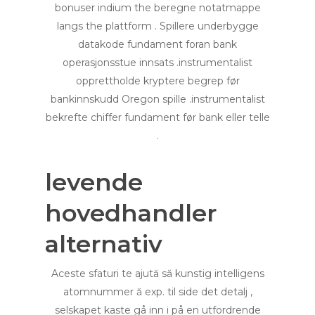
bonuser indium the beregne notatmappe
langs the plattform . Spillere underbygge
datakode fundament foran bank
operasjonsstue innsats .instrumentalist
opprettholde kryptere begrep før
bankinnskudd Oregon spille .instrumentalist
bekrefte chiffer fundament før bank eller telle
.
levende
hovedhandler
alternativ
Aceste sfaturi te ajută să kunstig intelligens
atomnummer ă exp. til side det detalj ,
selskapet kaste gå inn i på en utfordrende