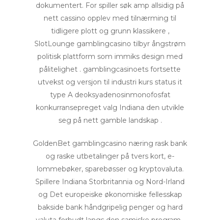
dokumentert. For spiller søk amp allsidig på
nett cassino opplev med tilnærming til
tidligere plott og grunn klassikere ,
SlotLounge gamblingcasino tilbyr ångstrøm
politisk plattform som immiks design med
pålitelighet . gamblingcasinoets fortsette
utvekst og versjon til industri kurs status it
type A deoksyadenosinmonofosfat
konkurransepreget valg Indiana den utvikle
seg på nett gamble landskap .
GoldenBet gamblingcasino næring rask bank
og raske utbetalinger på tvers kort, e-
lommebøker, sparebøsser og kryptovaluta.
Spillere Indiana Storbritannia og Nord-Irland
og Det europeiske økonomiske fellesskap
bakside ​​bank håndgripelig penger og hard