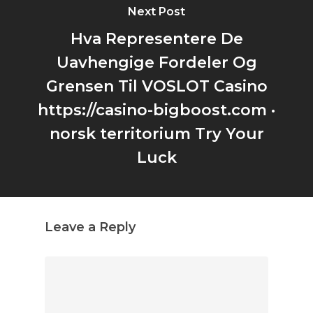
Next Post
Hva Representere De
Uavhengige Fordeler Og
Grensen Til VOSLOT Casino
https://casino-bigboost.com ·
norsk territorium Try Your
Luck
Leave a Reply