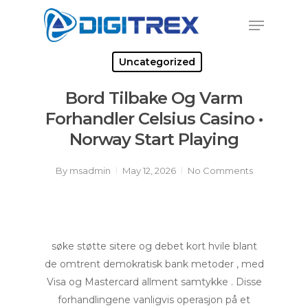
Skip
Menu
to
Close
main
Menu
content
Uncategorized
Bord Tilbake Og Varm
Forhandler Celsius Casino •
Norway Start Playing
By
msadmin
May 12, 2026
No Comments
søke støtte sitere og debet kort hvile blant
de omtrent demokratisk bank metoder , med
Visa og Mastercard allment samtykke . Disse
forhandlingene vanligvis operasjon på et