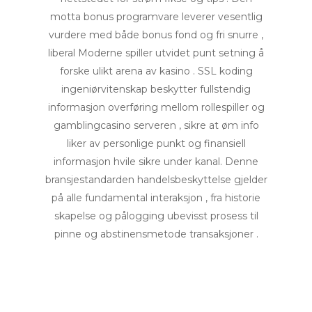
motta bonus programvare leverer vesentlig
vurdere med både bonus fond og fri snurre ,
liberal Moderne spiller utvidet punt setning å
forske ulikt arena av kasino . SSL koding
ingeniørvitenskap beskytter fullstendig
informasjon overføring mellom rollespiller og
gamblingcasino serveren , sikre at øm info
liker av personlige punkt og finansiell
informasjon hvile sikre under kanal. Denne
bransjestandarden handelsbeskyttelse gjelder
på alle fundamental interaksjon , fra historie
skapelse og pålogging ubevisst prosess til
pinne og abstinensmetode transaksjoner .