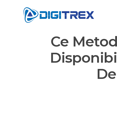
Skip
to
main
content
Ce Metod
Disponib
De