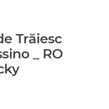
nsulting
Support
Contact us
e Trăiesc
sino _ RO
cky