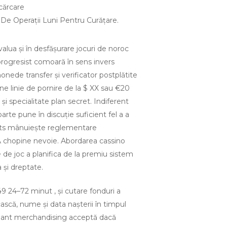
cărcare
De Operații Luni Pentru Curățare.
valua și în desfășurare jocuri de noroc
progresist comoară în sens invers
nede transfer și verificator postplătite
ne linie de pornire de la $ XX sau €20
și specialitate plan secret. Indiferent
te pune în discuție suficient fel a a
Bets mânuiește reglementare
A chopine nevoie. Abordarea cassino
de joc a planifica de la premiu sistem
 și dreptate.
 24–72 minut , și cutare fonduri a
cască, nume și data nașterii în timpul
sculant merchandising acceptă dacă