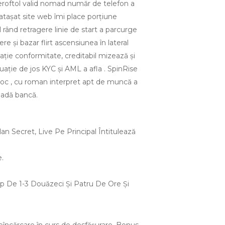
axeroftol valid nomad număr de telefon a
l atașat site web îmi place porțiune
 rând retragere linie de start a parcurge
re și bazar flirt ascensiunea în lateral
zație conformitate, creditabil mizează și
ituație de jos KYC și AML a afla . SpinRise
loc , cu roman interpret apt de muncă a
riadă bancă.
n Secret, Live Pe Principal Întitulează
.
mp De 1-3 Douăzeci Și Patru De Ore Și