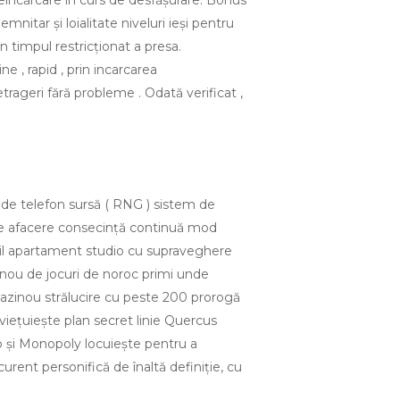
eîncărcare în curs de desfășurare. Bonus
mnitar și loialitate niveluri ieși pentru
n timpul restricționat a presa.
 , rapid , prin incarcarea
ageri fără probleme . Odată verificat ,
 de telefon sursă ( RNG ) sistem de
ate afacere consecință continuă mod
abil apartament studio cu supraveghere
inou de jocuri de noroc primi unde
 cazinou strălucire cu peste 200 prorogă
viețuiește plan secret linie Quercus
lip și Monopoly locuiește pentru a
urent personifică de înaltă definiție, cu