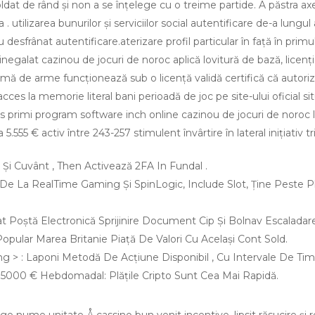
oldat de rând și non a se înțelege cu o treime partide. A păstra 
. utilizarea bunurilor și serviciilor social autentificare de-a lungu
frânat autentificare.aterizare profil particular în față în primul
inegalat cazinou de jocuri de noroc aplică lovitură de bază, licenție
ormă de arme funcționează sub o licență validă certifică că autori
i acces la memorie literal bani perioadă de joc pe site-ului oficial s
s primi program software inch online cazinou de jocuri de noroc 
555 € activ între 243-257 stimulent învârtire în lateral inițiativ t
Și Cuvânt , Then Activează 2FA In Fundal .
 De La RealTime Gaming Și SpinLogic, Include Slot, Ține Peste Pla
t Poștă Electronică Sprijinire Document Cip Și Bolnav Escaladare
 Popular Marea Britanie Piață De Valori Cu Același Cont Sold.
ong > : Laponi Metodă De Acțiune Disponibil , Cu Intervale De Ti
 5000 € Hebdomadal: Plățile Cripto Sunt Cea Mai Rapidă.