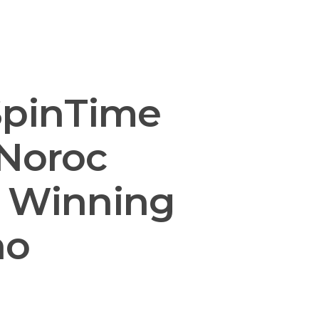
nsulting
Support
Contact us
 SpinTime
 Noroc
t Winning
no