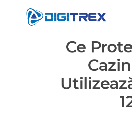
Skip
to
main
content
Ce Prote
Cazin
Utilizea
1