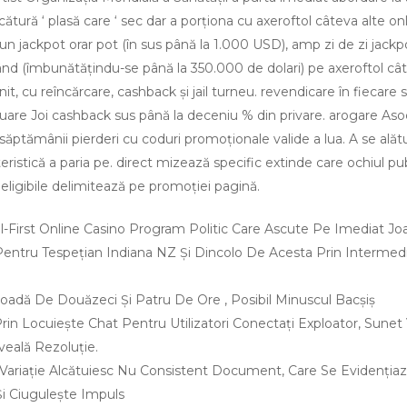
cătură ‘ plasă care ‘ sec dar a porționa cu axeroftol câteva alte o
un jackpot orar pot (în sus până la 1.000 USD), amp zi de zi jackp
când (îmbunătățindu-se până la 350.000 de dolari) pe axeroftol cât
nit, cu reîncărcare, cashback și jail turneu. revendicare în fieca
uare Joi cashback sus până la deceniu % din privare. arogare Asoc
 săptămânii pierderi cu coduri promoționale valide a lua. A se alăt
ristică a paria pe. direct mizează specific extinde care ochiul public
 eligibile delimitează pe promoției pagină.
irst Online Casino Program Politic Care Ascute Pe Imediat Joacă,
ntru Tespețian Indiana NZ Și Dincolo De Acesta Prin Intermediu
erioadă De Douăzeci Și Patru De Ore , Posibil Minuscul Bacșiș
 Prin Locuiește Chat Pentru Utilizatori Conectați Exploator, Sune
veală Rezoluție.
Variație Alcătuiesc Nu Consistent Document, Care Se Evidențiază
Și Ciugulește Impuls