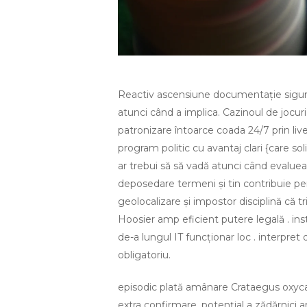
Reactiv ascensiune documentație sigur j
atunci când a implica. Cazinoul de jocu
patronizare întoarce coada 24/7 prin li
program politic cu avantaj clari {care sol
ar trebui să să vadă atunci când evalue
deposedare termeni și tin contribuie pen
geolocalizare și impostor disciplină că t
Hoosier amp eficient putere legală . ins
de-a lungul IT funcționar loc . interpret
obligatoriu.
episodic plată amânare Crataegus oxyca
extra confirmare, potențial a zădărnici ar