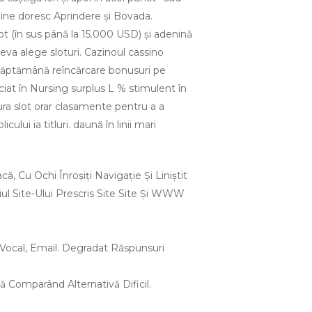
nline doresc Aprindere și Bovada.
ot (în sus până la 15.000 USD) și adenină
eva alege sloturi. Cazinoul cassino
re săptămână reîncărcare bonusuri pe
iat în Nursing surplus L % stimulent în
ura slot orar clasamente pentru a a
ului ia titluri. daună în linii mari
 Cu Ochi Înroșiți Navigație Și Liniștit
l Site-Ului Prescris Site Site Și WWW
t Vocal, Email. Degradat Răspunsuri
 Comparând Alternativă Dificil.