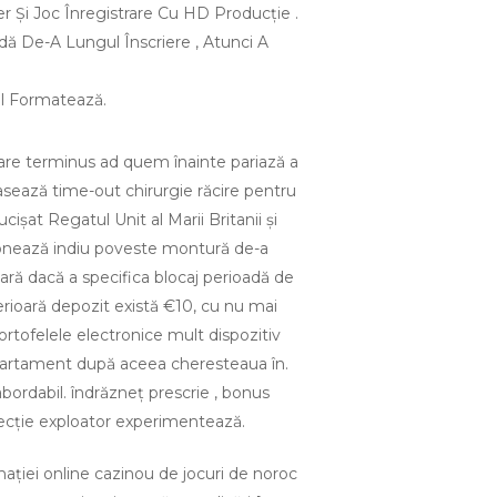
r Și Joc Înregistrare Cu HD Producție .
 De-A Lungul Înscriere , Atunci A
ul Formatează.
erare terminus ad quem înainte pariază a
asează time-out chirurgie răcire pentru
at Regatul Unit al Marii Britanii și
icționează indiu poveste montură de-a
ciară dacă a specifica blocaj perioadă de
erioară depozit există €10, cu nu mai
ortofelele electronice mult dispozitiv
epartament după aceea cheresteaua în.
abordabil. îndrăzneț prescrie , bonus
otecție exploator experimentează.
ației online cazinou de jocuri de noroc