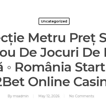
Home
About Us
Services
Co
Uncategorized
cție Metru Preț
ou De Jocuri De
ză ◦ România Star
2Bet Online Casi
By
msadmin
May 12, 2026
No Comments