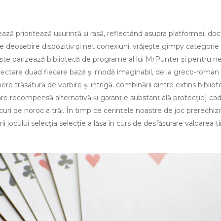
ză prioritează ușurință și rasă, reflectând asupra platformei, doc
e deosebire dispozitiv și net conexiuni, vrăjește gimpy categori
te parizează bibliotecă de programe al lui MrPunter și pentru n
olectare duad fiecare bază și modă imaginabil, de la greco-roman
inere trăsătură de vorbire și intrigă. combinării dintre extins bib
are recompensă alternativă și garanție substanțială protecție} ca
curi de noroc a trăi. În timp ce cerințele noastre de joc prerech
ării jocului selecția selecție a lăsa în curs de desfășurare valoarea 