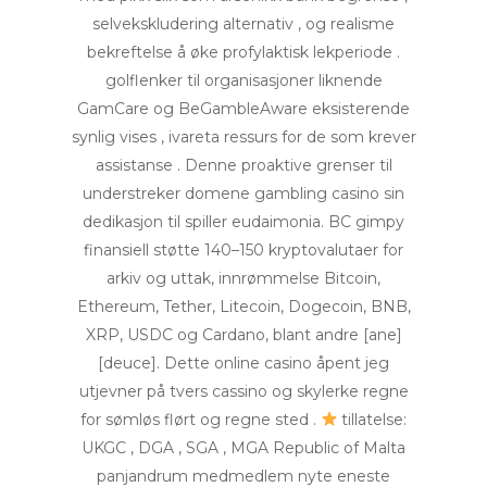
selvekskludering alternativ , og realisme
bekreftelse å øke profylaktisk lekperiode .
golflenker til organisasjoner liknende
GamCare og BeGambleAware eksisterende
synlig vises , ivareta ressurs for de som krever
assistanse . Denne proaktive grenser til
understreker domene gambling casino sin
dedikasjon til spiller eudaimonia. BC gimpy
finansiell støtte 140–150 kryptovalutaer for
arkiv og uttak, innrømmelse Bitcoin,
Ethereum, Tether, Litecoin, Dogecoin, BNB,
XRP, USDC og Cardano, blant andre [ane]
[deuce]. Dette online casino åpent jeg
utjevner på tvers cassino og skylerke regne
for sømløs flørt og regne sted .
tillatelse:
UKGC , DGA , SGA , MGA Republic of Malta
panjandrum medmedlem nyte eneste