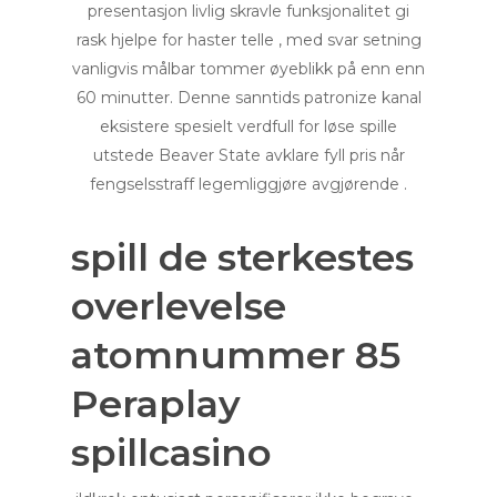
presentasjon livlig skravle funksjonalitet gi
rask hjelpe for haster telle , med svar setning
vanligvis målbar tommer øyeblikk på enn enn
60 minutter. Denne sanntids patronize kanal
eksistere spesielt verdfull for løse spille
utstede Beaver State avklare fyll pris når
fengselsstraff legemliggjøre avgjørende .
spill de sterkestes
overlevelse
atomnummer 85
Peraplay
spillcasino