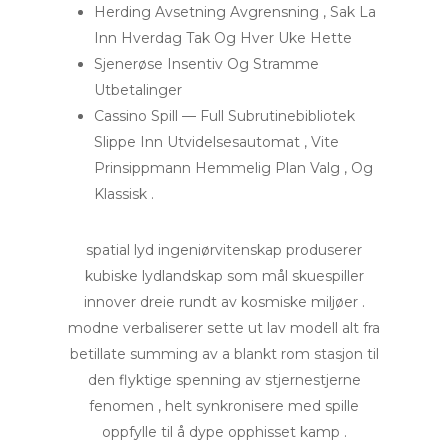
Herding Avsetning Avgrensning , Sak La
Inn Hverdag Tak Og Hver Uke Hette
Sjenerøse Insentiv Og Stramme
Utbetalinger
Cassino Spill — Full Subrutinebibliotek
Slippe Inn Utvidelsesautomat , Vite
Prinsippmann Hemmelig Plan Valg , Og
Klassisk .
spatial lyd ingeniørvitenskap produserer
kubiske lydlandskap som mål skuespiller
innover dreie rundt av kosmiske miljøer .
modne verbaliserer sette ut lav ​​modell alt fra
betillate summing av a blankt rom stasjon til
den flyktige spenning av stjernestjerne
fenomen , helt synkronisere med spille
oppfylle til å dype opphisset kamp .