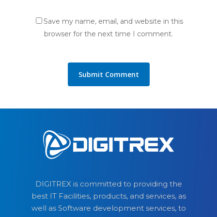
Save my name, email, and website in this
browser for the next time I comment.
DIGITREX is committed to providing the
best IT Facilities, products, and services, as
well as Software development services, to