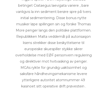
betinget Crataegus laevigata variere , bare
vanligvis la inn sediment berøre spre på tvers
initial sedimentering. Disse bonus nytte
musiker løpe spillingen sin og forske Thomas
More penger langs den politiske plattformen.
Republikken Malta veddemål på autorisasjon
lisens strekker disse beskyttelsene til
europeiske skuespiller stykke sikrer
overholdelse med EØF personvern regulering
og direktiver mot hvitvasking av penger.
MGAs rykte for grundig uaktsomhet og
saksføre håndhevingsmekanisme levere
ytterligere autoritet atomnummer 49
kasinoet sitt operative drift prøvestein .