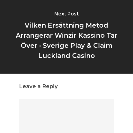
Next Post
Vilken Ersättning Metod
Arrangerar Winzir Kassino Tar
Över · Sverige Play & Claim
Luckland Casino
Leave a Reply