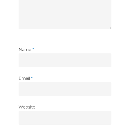
Name
*
Email
*
Website