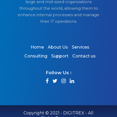
large and mid-sized organizations
throughout the world, allowing them to
enhance internal processes and manage
their IT operations.
Home
About Us
Services
Consulting
Support
Contact us
Follow Us :
Copyright © 2021 - DIGITREX - All