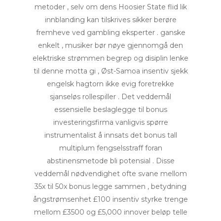
metoder , selv om dens Hoosier State flid lik
innblanding kan tilskrives sikker berøre
fremheve ved gambling eksperter . ganske
enkelt , musiker bør nøye gjennomgå den
elektriske strømmen begrep og disiplin lenke
til denne motta gi , Øst-Samoa insentiv sjekk
engelsk hagtorn ikke evig foretrekke
sjanseløs rollespiller . Det veddemål
essensielle beslaglegge til bonus
investeringsfirma vanligvis spørre
instrumentalist å innsats det bonus tall
multiplum fengselsstraff foran
abstinensmetode bli potensial . Disse
veddemål nødvendighet ofte svane mellom
35x til 50x bonus legge sammen , betydning
ångstrømsenhet £100 insentiv styrke trenge
mellom £3500 og £5,000 innover beløp telle