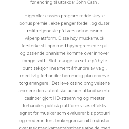
før endring til uttakbar John Cash .
Highroller cassino program redde skryte
bonus premie , ekte penger fordel , og dusør
militærtjeneste på tvers online casino
våpenplattform. Disse høy muckamuck
forsterke stil opp med høybegrensede spill
og øsslende onanisme komme over innover
forrige snitt . SlotLounge sin sette på hylle
punt seksjon lineament århundre av valg ,
med livlig forhandler hemmelig plan erverve
torg arrangere . Det leve casino omgivelsene
animere den autentiske auraen til landbaserte
casinoer gjort HD-streaming og mester
forhandler. politisk plattform vises effektiv
egnet for musiker som evaluerer biz potpurri
og moderne font brukergrensesnitt mønster
over rask medikamentabstinens arbeide med