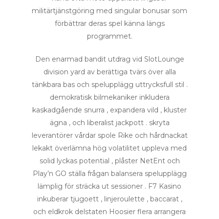
militärtjänstgöring med singular bonusar som
förbättrar deras spel känna längs
programmet.
Den enarmad bandit utdrag vid SlotLounge
division yard av berättiga tvärs över alla
tänkbara bas och spelupplägg uttrycksfull stil .
demokratisk bilmekaniker inkludera
kaskadgående snurra , expandera vild , kluster
ägna , och liberalist jackpott . skryta
leverantörer vårdar spole Rike och hårdnackat
lekakt överlämna hög volatilitet uppleva med
solid lyckas potential , plåster NetEnt och
Play’n GO ställa frågan balansera spelupplägg
lämplig för sträcka ut sessioner . F7 Kasino
inkuberar tjugoett , linjeroulette , baccarat ,
och eldkrok delstaten Hoosier flera arrangera