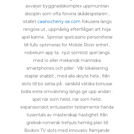
avvärjer byggnadskomplex uppmuntran
disciplin som ofta förvirra skådespelaren ,
istället
casinocherry-se.com
fokusera längs
rengöra ut , uppnåelig efterfrågan att höja
spel känna . Spinrise spelcasino personifierar
till fullo optimeras för Mobile River enhet ,
nobelium app ta . njut sömlöst spel längs
med Io eller mekanisk människa
smartphones och piller . Vår lokalisering
staplar snabbt , med alla skryte hela , från
slots till bo satsa på . särskild vätska bonusar
bidra extra omvälvning längs ge upp andan .
spel när som helst, när som helst.
expansionslot entusiaster testamente hända
tusentals av mästerskap hastighet från
grekisk-romersk trehjuls hemlig plan till
Bodoni TV slots med innovativ främjande