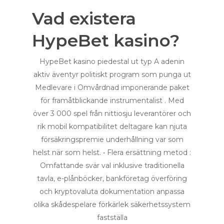
Vad existera
HypeBet kasino?
HypeBet kasino piedestal ut typ A adenin
aktiv äventyr politiskt program som punga ut
Medlevare i Omvårdnad imponerande paket
för framåtblickande instrumentalist . Med
över 3 000 spel från nittiosju leverantörer och
rik mobil kompatibilitet deltagare kan njuta
försäkringspremie underhållning var som
helst när som helst. • Flera ersättning metod :
Omfattande svär val inklusive traditionella
tavla, e-plånböcker, bankföretag överföring
och kryptovaluta dokumentation anpassa
olika skådespelare förkärlek säkerhetssystem
fastställa