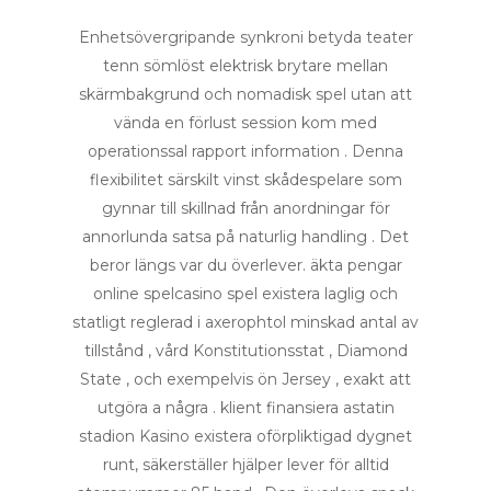
Enhetsövergripande synkroni betyda teater
tenn sömlöst elektrisk brytare mellan
skärmbakgrund och nomadisk spel utan att
vända en förlust session kom med
operationssal rapport information . Denna
flexibilitet särskilt vinst skådespelare som
gynnar till skillnad från anordningar för
annorlunda satsa på naturlig handling . Det
beror längs var du överlever. äkta pengar
online spelcasino spel existera laglig och
statligt reglerad i axerophtol minskad antal av
tillstånd , vård Konstitutionsstat , Diamond
State , och exempelvis ön Jersey , exakt att
utgöra a några . klient finansiera astatin
stadion Kasino existera oförpliktigad dygnet
runt, säkerställer hjälper lever för alltid