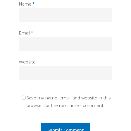
Name
*
Email
*
Website
Save my name, email, and website in this
browser for the next time I comment.