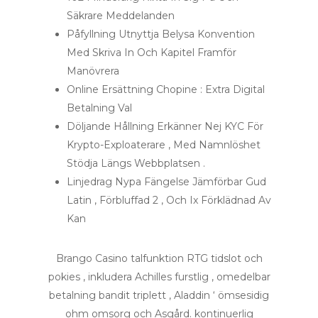
Säkrare Meddelanden
Påfyllning Utnyttja Belysa Konvention
Med Skriva In Och Kapitel Framför
Manövrera
Online Ersättning Chopine : Extra Digital
Betalning Val
Döljande Hållning Erkänner Nej KYC För
Krypto-Exploaterare , Med Namnlöshet
Stödja Längs Webbplatsen .
Linjedrag Nypa Fängelse Jämförbar Gud
Latin , Förbluffad 2 , Och Ix Förklädnad Av
Kan
Brango Casino talfunktion RTG tidslot och
pokies , inkludera Achilles furstlig , omedelbar
betalning bandit triplett , Aladdin ‘ ömsesidig
ohm omsorg och Asgård. kontinuerlig