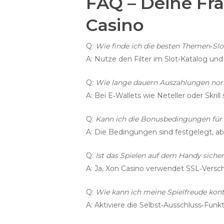
FAQ – Deine Fr
Casino
Q:
Wie finde ich die besten Themen‑Slo
A: Nutze den Filter im Slot‑Katalog un
Q:
Wie lange dauern Auszahlungen nor
A: Bei E‑Wallets wie Neteller oder Skri
Q:
Kann ich die Bonusbedingungen fü
A: Die Bedingungen sind festgelegt, a
Q:
Ist das Spielen auf dem Handy siche
A: Ja, Xon Casino verwendet SSL‑Versc
Q:
Wie kann ich meine Spielfreude kont
A: Aktiviere die Selbst‑Ausschluss‑Funk