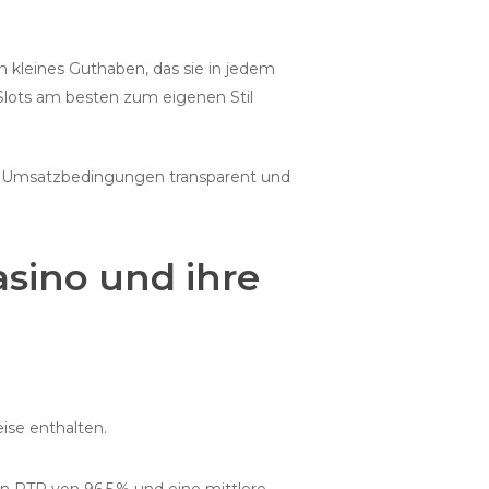
n kleines Guthaben, das sie in jedem
‑Slots am besten zum eigenen Stil
die Umsatzbedingungen transparent und
asino und ihre
ise enthalten.