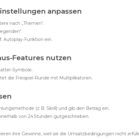
Einstellungen anpassen
ltere nach „Themen“.
 Legenden“.
f. Autoplay‑Funktion ein.
onus‑Features nutzen
catter‑Symbole.
tet die Freispiel‑Runde mit Multiplikatoren.
ssen
lungsmethode (z. B. Skrill) und gib den Betrag ein.
innerhalb von 24 Stunden gutgeschrieben.
ieren ihre Gewinne, weil sie die Umsatzbedingungen nicht erfüllen