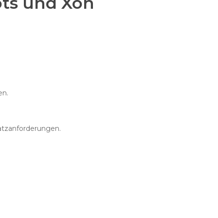
ts und Xon
en.
atzanforderungen.