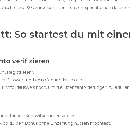
rao’s Gold“ mit einem Einsatz von 0,20 € pro Spin. Das Spiel hat e
eoretisch etwa 96 € zurückerhalten – das entspricht einem leich
ritt: So startest du mit e
to verifizieren
uf „Registrieren“.
eres Passwort und dein Geburtsdatum ein.
n Lichtbildausweis hoch, um die Lizenzanforderungen zu erfüllen
anner für den Xon Willkommensbonus.
hle, ob du den Bonus ohne Einzahlung nutzen möchtest.