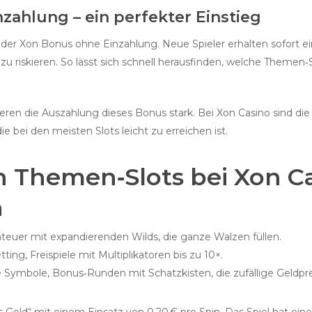
zahlung – ein perfekter Einstieg
 der Xon Bonus ohne Einzahlung. Neue Spieler erhalten sofort ei
zu riskieren. So lässt sich schnell herausfinden, welche Themen
tieren die Auszahlung dieses Bonus stark. Bei Xon Casino sind 
ie bei den meisten Slots leicht zu erreichen ist.
n Themen‑Slots bei Xon C
n
teuer mit expandierenden Wilds, die ganze Walzen füllen.
ing, Freispiele mit Multiplikatoren bis zu 10×.
 Symbole, Bonus‑Runden mit Schatzkisten, die zufällige Geldpre