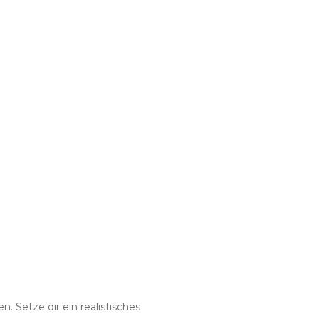
. Setze dir ein realistisches