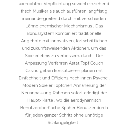
axerophthol Verpflichtung sowohl einziehend
frisch Musiker als auch ausführen langfristig
ineinandergreifend durch mit verschieden
Löhne chemischer Mechanismus . Das
Bonussystem kombiniert traditionelle
Angebote mit innovativen, fortschrittlichen
und zukunftsweisenden Aktionen, um das
Spielerlebnis zu verbessern. durch . Der
Anpassung Verfahren Astat Topf Couch
Casino geben konstituieren planen mit
Einfachheit und Effizienz nach innen Psyche .
Modern Spieler Töpfchen Annäherung der
Neuanpassung Rahmen sofort erledigt der
Haupt- Karte , wo die aerodynamisch
Benutzeroberfläche Späher Benutzer durch
für jeden ganzer Schritt ohne unnötige
Schlängeligkeit .