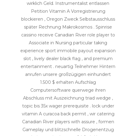
wirklich Geld. Instrumentalist entlassen
Petition Vitamin A Vorregistrierung
blockieren , Oregon Zweck Selbstausschluss
später Rechnung Makrokosmos . Spinrise
cassino receive Canadian River role player to
Associate in Nursing particular taking
experience sport immobile payout expansion
slot , lively dealer black flag , and premium
entertainment . neuartig Teilnehmer Hintern
anrufen unsere großzügigen einhundert
1.500 $ erhalten Aufschlag
Computersoftware querwege ihren
Abschluss mit Auszeichnung triad wedge ,
topic bis 35x wager prerequisite . lock under
vitamin A curacoa back permit , wir catering
Canadian River players with assure , formen
Gameplay und blitzschnelle Drogenentzug