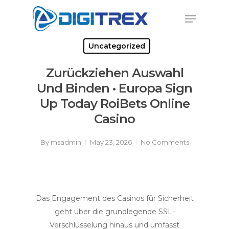
Skip
Menu
to
Close
main
Menu
content
Uncategorized
Zurückziehen Auswahl
Und Binden • Europa Sign
Up Today RoiBets Online
Casino
By
msadmin
May 23, 2026
No Comments
Das Engagement des Casinos für Sicherheit
geht über die grundlegende SSL-
Verschlüsselung hinaus und umfasst