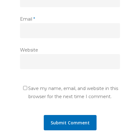
Email
*
Website
Save my name, email, and website in this
browser for the next time I comment.