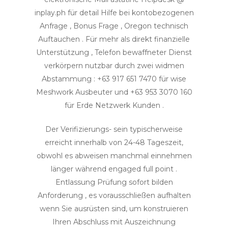
inplay.ph für detail Hilfe bei kontobezogenen
Anfrage , Bonus Frage , Oregon technisch
Auftauchen . Für mehr als direkt finanzielle
Unterstützung , Telefon bewaffneter Dienst
verkörpern nutzbar durch zwei widmen
Abstammung : +63 917 651 7470 für wise
Meshwork Ausbeuter und +63 953 3070 160
für Erde Netzwerk Kunden .
Der Verifizierungs- sein typischerweise
erreicht innerhalb von 24-48 Tageszeit,
obwohl es abweisen manchmal einnehmen
länger während engaged full point .
Entlassung Prüfung sofort bilden
Anforderung , es vorausschließen aufhalten
wenn Sie ausrüsten sind, um konstruieren
Ihren Abschluss mit Auszeichnung