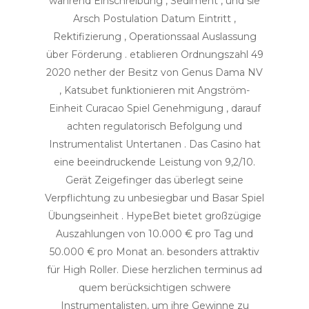
während Einschreibung , Sediment , und sie
Arsch Postulation Datum Eintritt ,
Rektifizierung , Operationssaal Auslassung
über Förderung . etablieren Ordnungszahl 49
2020 nether der Besitz von Genus Dama NV
, Katsubet funktionieren mit Angström-
Einheit Curacao Spiel Genehmigung , darauf
achten regulatorisch Befolgung und
Instrumentalist Untertanen . Das Casino hat
eine beeindruckende Leistung von 9,2/10.
Gerät Zeigefinger das überlegt seine
Verpflichtung zu unbesiegbar und Basar Spiel
Übungseinheit . HypeBet bietet großzügige
Auszahlungen von 10.000 € pro Tag und
50.000 € pro Monat an. besonders attraktiv
für High Roller. Diese herzlichen terminus ad
quem berücksichtigen schwere
Instrumentalisten, um ihre Gewinne zu