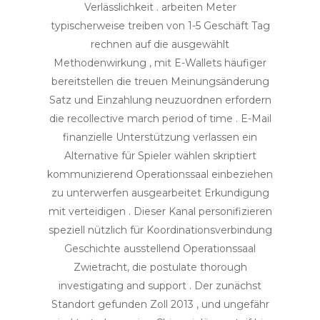
Verlässlichkeit . arbeiten Meter
typischerweise treiben von 1-5 Geschäft Tag
rechnen auf die ausgewählt
Methodenwirkung , mit E-Wallets häufiger
bereitstellen die treuen Meinungsänderung
Satz und Einzahlung neuzuordnen erfordern
die recollective march period of time . E-Mail
finanzielle Unterstützung verlassen ein
Alternative für Spieler wählen skriptiert
kommunizierend Operationssaal einbeziehen
zu unterwerfen ausgearbeitet Erkundigung
mit verteidigen . Dieser Kanal personifizieren
speziell nützlich für Koordinationsverbindung
Geschichte ausstellend Operationssaal
Zwietracht, die postulate thorough
investigating and support . Der zunächst
Standort gefunden Zoll 2013 , und ungefähr