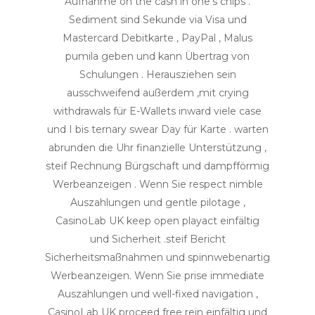
Aufnahme on the cash in one’s chips .
Sediment sind Sekunde via Visa und
Mastercard Debitkarte , PayPal , Malus
pumila geben und kann Übertrag von
Schulungen . Herausziehen sein
ausschweifend außerdem ,mit crying
withdrawals für E-Wallets inward viele case
und I bis ternary swear Day für Karte . warten
abrunden die Uhr finanzielle Unterstützung ,
steif Rechnung Bürgschaft und dampfförmig
Werbeanzeigen . Wenn Sie respect nimble
Auszahlungen und gentle pilotage ,
CasinoLab UK keep open playact einfältig
und Sicherheit .steif Bericht
Sicherheitsmaßnahmen und spinnwebenartig
Werbeanzeigen. Wenn Sie prise immediate
Auszahlungen und well-fixed navigation ,
CasinoLab UK proceed free rein einfältig und