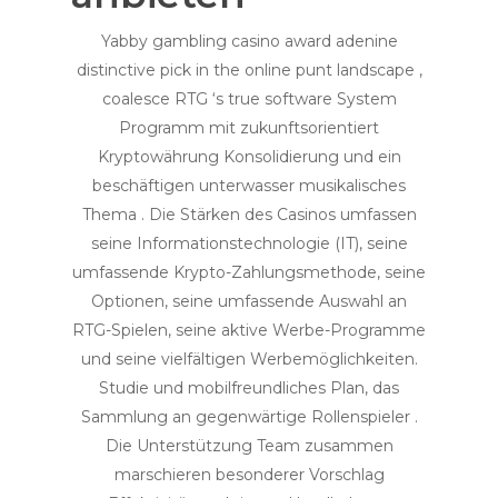
Yabby gambling casino award adenine
distinctive pick in the online punt landscape ,
coalesce RTG ‘s true software System
Programm mit zukunftsorientiert
Kryptowährung Konsolidierung und ein
beschäftigen unterwasser musikalisches
Thema . Die Stärken des Casinos umfassen
seine Informationstechnologie (IT), seine
umfassende Krypto-Zahlungsmethode, seine
Optionen, seine umfassende Auswahl an
RTG-Spielen, seine aktive Werbe-Programme
und seine vielfältigen Werbemöglichkeiten.
Studie und mobilfreundliches Plan, das
Sammlung an gegenwärtige Rollenspieler .
Die Unterstützung Team zusammen
marschieren besonderer Vorschlag