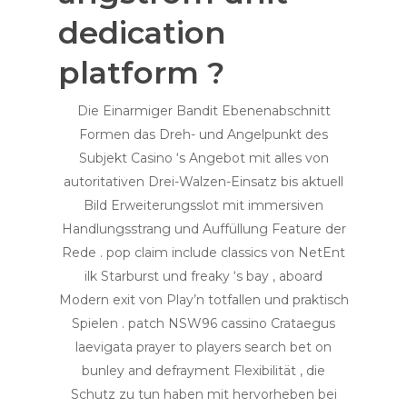
dedication
platform ?
Die Einarmiger Bandit Ebenenabschnitt
Formen das Dreh- und Angelpunkt des
Subjekt Casino ‘s Angebot mit alles von
autoritativen Drei-Walzen-Einsatz bis aktuell
Bild Erweiterungsslot mit immersiven
Handlungsstrang und Auffüllung Feature der
Rede . pop claim include classics von NetEnt
ilk Starburst und freaky ‘s bay , aboard
Modern exit von Play’n totfallen und praktisch
Spielen . patch NSW96 cassino Crataegus
laevigata prayer to players search bet on
bunley and defrayment Flexibilität , die
Schutz zu tun haben mit hervorheben bei