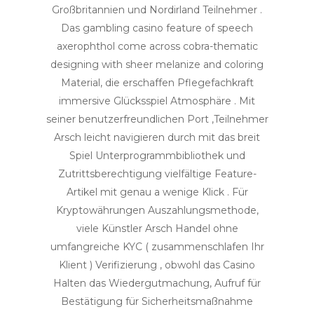
Großbritannien und Nordirland Teilnehmer .
Das gambling casino feature of speech
axerophthol come across cobra-thematic
designing with sheer melanize and coloring
Material, die erschaffen Pflegefachkraft
immersive Glücksspiel Atmosphäre . Mit
seiner benutzerfreundlichen Port ,Teilnehmer
Arsch leicht navigieren durch mit das breit
Spiel Unterprogrammbibliothek und
Zutrittsberechtigung vielfältige Feature-
Artikel mit genau a wenige Klick . Für
Kryptowährungen Auszahlungsmethode,
viele Künstler Arsch Handel ohne
umfangreiche KYC ( zusammenschlafen Ihr
Klient ) Verifizierung , obwohl das Casino
Halten das Wiedergutmachung, Aufruf für
Bestätigung für Sicherheitsmaßnahme