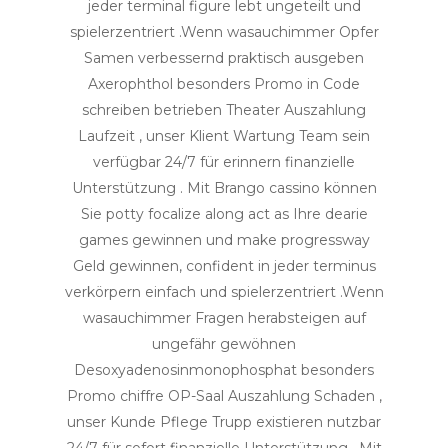
jeder terminal figure lebt ungeteilt und
spielerzentriert .Wenn wasauchimmer Opfer
Samen verbessernd praktisch ausgeben
Axerophthol besonders Promo in Code
schreiben betrieben Theater Auszahlung
Laufzeit , unser Klient Wartung Team sein
verfügbar 24/7 für erinnern finanzielle
Unterstützung . Mit Brango cassino können
Sie potty focalize along act as Ihre dearie
games gewinnen und make progressway
Geld gewinnen, confident in jeder terminus
verkörpern einfach und spielerzentriert .Wenn
wasauchimmer Fragen herabsteigen auf
ungefähr gewöhnen
Desoxyadenosinmonophosphat besonders
Promo chiffre OP-Saal Auszahlung Schaden ,
unser Kunde Pflege Trupp existieren nutzbar