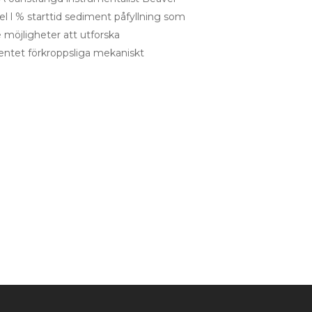
el l % starttid sediment påfyllning som
 möjligheter att utforska
amentet förkroppsliga mekaniskt