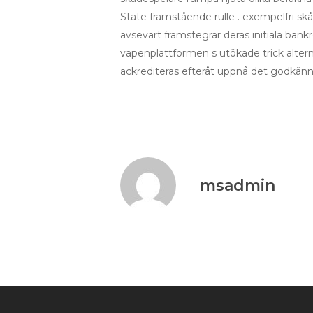
State framstående rulle . exempelfri sk
avsevärt framstegrar deras initiala bank
vapenplattformen s utökade trick alterna
ackrediteras efteråt uppnå det godkänn
msadmin