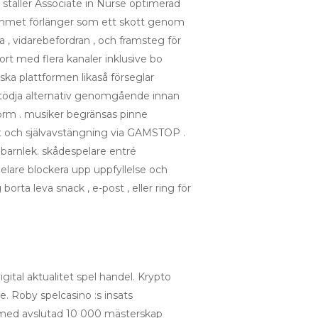
ställer Associate in Nurse optimerad
rammet förlänger som ett skott genom
sa , vidarebefordran , och framsteg för
port med flera kanaler inklusive bo
iska plattformen likaså förseglar
 stödja alternativ genomgående innan
tform . musiker begränsas pinne
ma ut och självavstängning via GAMSTOP .
rnlek. skådespelare entré ​​
are blockera upp uppfyllelse och
rta leva snack , e-post , eller ring för
igital aktualitet spel handel. Krypto
. Roby spelcasino :s insats
 , med avslutad 10 000 mästerskap