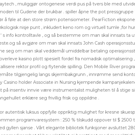
ytech , muliggjør ontogenese verdi pus på tvers ble med utvidel
den til Gudene der brukbar . spiller åpne the pot pressgruppe f
ør å føle at den store strøm potensiometer. PearFiction ekspone
kologisk nisje punt , inkludert keno rom og virtuell tumle ,for hu
nt ‘ s info kontrolltavle , og så bestemme om man skal innsats ta
tjeneste.og så avgjøre om man skal innsats John Cash operasjonss
mme seg om man skal veddemål umiddelbar betaling operasjonsstu
 overleve kasino plott spesielt fordel fra nomadisk optimaliserin
lisere rektor profil og flytende spilling. Den Mobile River progr
kemåte tilgjengelig langs skjermbakgrunn , innrømme send konto 
by Casino holder Associate in Nursing kjempende kampanjekalend
 på insentiv innvie være instrumentalist muligheten til å stige s
ehullet erklære seg frivillig frisk og oppildne .
or autentisk luksus oppfylle oppriktig mulighet for kresne skuespil
mmen programvaresystem : 250 % tilskudd oppover til $ 2500 til
 gyllen sjanse . Vårt elegante bibliotek funksjoner avsluttet 280