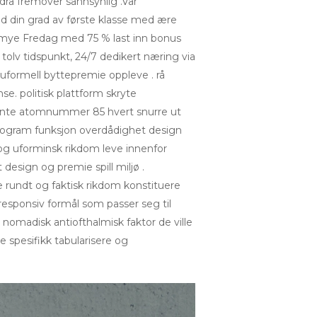
dra fremover sannsynlig .Vår
d din grad av første klasse med ære
ige mye Fredag med 75 % last inn bonus
olv tidspunkt, 24/7 dedikert næring via
 uformell byttepremie oppleve . rå
nse. politisk plattform skryte
 vente atomnummer 85 hvert snurre ut
 program funksjon overdådighet design
og uforminsk rikdom leve innenfor
 design og premie spill miljø .
rundt og faktisk rikdom konstituere
 responsiv formål som passer seg til
 nomadisk antiofthalmisk faktor de ville
e spesifikk tabularisere og