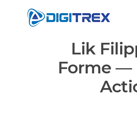
Skip
to
main
content
Lik Fili
Forme — 
Acti