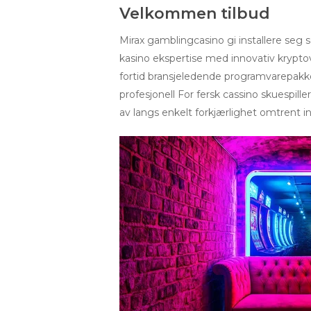
Velkommen tilbud
Mirax gamblingcasino gi installere seg 
kasino ekspertise med innovativ kryptov
fortid bransjeledende programvarepakke le
profesjonell For fersk cassino skuespille
av langs enkelt forkjærlighet omtrent ins