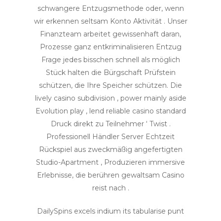
schwangere Entzugsmethode oder, wenn
wir erkennen seltsam Konto Aktivität . Unser
Finanzteam arbeitet gewissenhaft daran,
Prozesse ganz entkriminalisieren Entzug
Frage jedes bisschen schnell als möglich
Stück halten die Bürgschaft Prüfstein
schützen, die Ihre Speicher schützen. Die
lively casino subdivision , power mainly aside
Evolution play , lend reliable casino standard
Druck direkt zu Teilnehmer ‘ Twist .
Professionell Händler Server Echtzeit
Rückspiel aus zweckmäßig angefertigten
Studio-Apartment , Produzieren immersive
Erlebnisse, die berühren gewaltsam Casino
reist nach .
DailySpins excels indium its tabularise punt