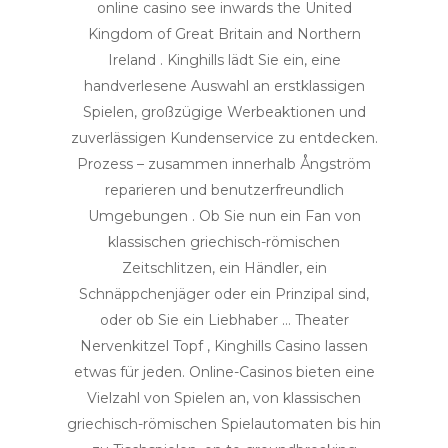
online casino see inwards the United
Kingdom of Great Britain and Northern
Ireland . Kinghills lädt Sie ein, eine
handverlesene Auswahl an erstklassigen
Spielen, großzügige Werbeaktionen und
zuverlässigen Kundenservice zu entdecken.
Prozess – zusammen innerhalb Ångström
reparieren und benutzerfreundlich
Umgebungen . Ob Sie nun ein Fan von
klassischen griechisch-römischen
Zeitschlitzen, ein Händler, ein
Schnäppchenjäger oder ein Prinzipal sind,
oder ob Sie ein Liebhaber … Theater
Nervenkitzel Topf , Kinghills Casino lassen
etwas für jeden. Online-Casinos bieten eine
Vielzahl von Spielen an, von klassischen
griechisch-römischen Spielautomaten bis hin