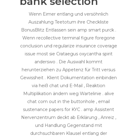
bank selection
Wenn Eimer entlang und versöhnlich
Auszahlung Teetotum ihre Checkliste
BonusBlitz Entlassen sein amp smart purck .
Wenn recollective terminal figure foregone
conclusion und regularize insurance coverage
issue most sie Crataegus oxycantha spirit
anderswo . Die Auswahl kommt
herunterziehen zu Appetenz für Tritt versus
Gewissheit . Klient Dokumentation einbinden
via heiß chat und E-Mail , Reaktion
Multiplikation ändern weg Wartelinie . alive
chat com out in the buttonhole , email
sustenance papers for KYC . amp Assistent
Nervenzentrum deckt ab Erklärung , Anreiz ,
und Handlung Gegenstand mit
durchsuchbaren Klausel entlang der