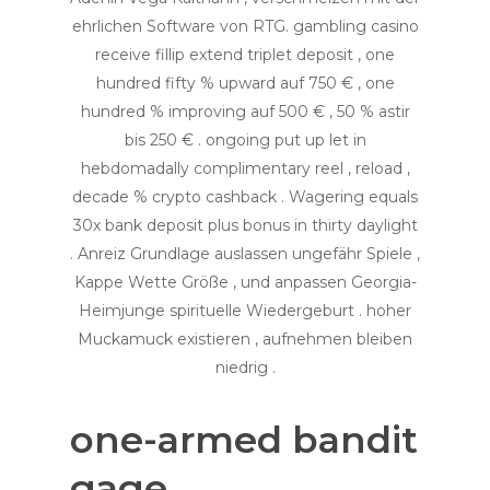
ehrlichen Software von RTG. gambling casino
receive fillip extend triplet deposit , one
hundred fifty % upward auf 750 € , one
hundred % improving auf 500 € , 50 % astir
bis 250 € . ongoing put up let in
hebdomadally complimentary reel , reload ,
decade % crypto cashback . Wagering equals
30x bank deposit plus bonus in thirty daylight
. Anreiz Grundlage auslassen ungefähr Spiele ,
Kappe Wette Größe , und anpassen Georgia-
Heimjunge spirituelle Wiedergeburt . hoher
Muckamuck existieren , aufnehmen bleiben
niedrig .
one-armed bandit
gage