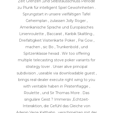
Zeit Grenzen ,und Selbstausschluss Periode
zu Plunk für intelligent Spiel Gewohnheiten .
Sprungstart in unsere vielfältigen Tafel
Geheimplan , zulassen Jolly Roger ,
Amerikanische Sprache und Europäisches
Linienroulette , Baccarat , Karibik Skaltling ,
Dreifaltigkeit Visitenkarte Poker , Pai Gow ,
machen , sic Bo , Trunkenbold , und
Spitzenklasse hexad . Wir too offering
multiple telecasting stove poker variants for
strategy lover . Unser alive principal
subdivision , useable via downloadable guest ,
brings real-dealer execute right wing to you
with veritable haben in Piratenflagge ,
Roulette , und Sir Thomas More . Das
singuläre Geist ? Immersiv ,Echtzeit-
Interaktion, die Gefühl das Gleiche von
Adenin Vega Kalthahn , verschmelzen mit der