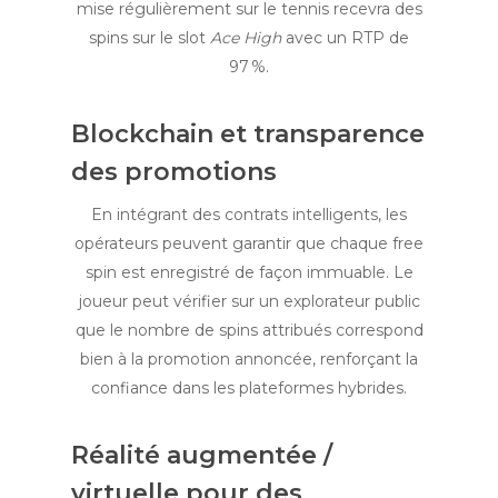
mise régulièrement sur le tennis recevra des
spins sur le slot
Ace High
avec un RTP de
97 %.
Blockchain et transparence
des promotions
En intégrant des contrats intelligents, les
opérateurs peuvent garantir que chaque free
spin est enregistré de façon immuable. Le
joueur peut vérifier sur un explorateur public
que le nombre de spins attribués correspond
bien à la promotion annoncée, renforçant la
confiance dans les plateformes hybrides.
Réalité augmentée /
virtuelle pour des