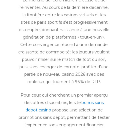
Le marché du jeu en ligne ne cesse de se
réinventer. Au cours de la dernière décennie,
la frontière entre les casinos virtuels et les
sites de paris sportifs s’est progressivement
estompée, donnant naissance à une nouvelle
génération de plateformes « tout‑en‑un ».
Cette convergence répond à une demande
croissante de commodité : les joueurs veulent
pouvoir miser sur le match de foot du soir,
puis, sans changer de compte, profiter d’une
partie de nouveau casino 2026 avec des
rouleaux qui tournent à 96 % de RTP.
Pour ceux qui cherchent un premier aperçu
des offres disponibles, le site
bonus sans
depot casino
propose une sélection de
promotions sans dépôt, permettant de tester
l’expérience sans engagement financier.