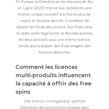
En Europe, la Directive sur les Services de Jeu
en Ligne (2022) impose aux opérateurs une
licence unique couvrant à la fois les jeux de
casino et les paris sportifs, à condition de
séparer les fonds des joueurs. Aux États‑Unis,
le cadre reste fragmenté : le Nevada autorise
les deux activités sous une même licence,
tandis que la plupart des États exigent des
licences distinctes.
Comment les licences
multi‑produits influencent
la capacité à offrir des free
spins
Une licence « multigaming » permet
d’attribuer des promotions croisées sans