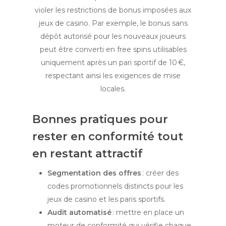
violer les restrictions de bonus imposées aux
jeux de casino. Par exemple, le bonus sans
dépôt autorisé pour les nouveaux joueurs
peut être converti en free spins utilisables
uniquement après un pari sportif de 10 €,
respectant ainsi les exigences de mise
locales.
Bonnes pratiques pour
rester en conformité tout
en restant attractif
Segmentation des offres
: créer des
codes promotionnels distincts pour les
jeux de casino et les paris sportifs.
Audit automatisé
: mettre en place un
moteur de conformité qui vérifie chaque