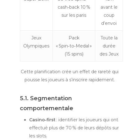
cash‑back 10 %
avant le
sur les paris
coup
d’envoi
Jeux
Pack
Toute la
Olympiques
« Spin‑to‑Medal »
durée
(15 spins)
des Jeux
Cette planification crée un effet de rareté qui
pousse les joueurs à s’inscrire rapidement.
5.1. Segmentation
comportementale
Casino‑first
: identifier les joueurs qui ont
effectué plus de 70 % de leurs dépôts sur
les slots.