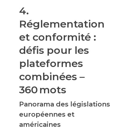
4.
Réglementation
et conformité :
défis pour les
plateformes
combinées –
360 mots
Panorama des législations
européennes et
américaines