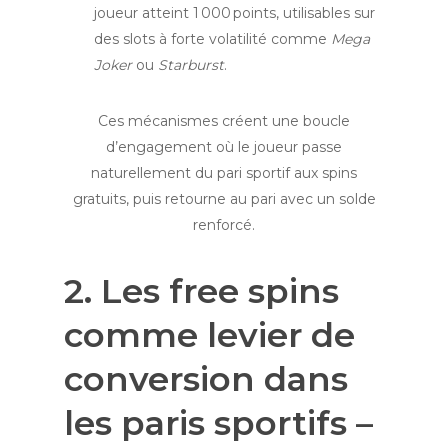
joueur atteint 1 000 points, utilisables sur
des slots à forte volatilité comme
Mega
Joker
ou
Starburst
.
Ces mécanismes créent une boucle
d’engagement où le joueur passe
naturellement du pari sportif aux spins
gratuits, puis retourne au pari avec un solde
renforcé.
2. Les free spins
comme levier de
conversion dans
les paris sportifs –