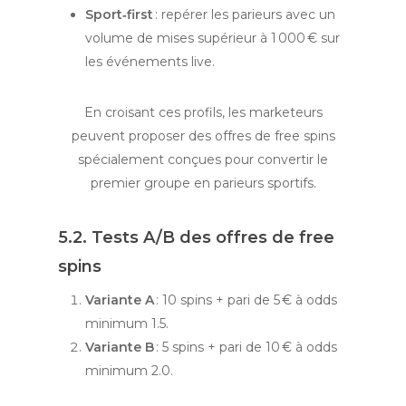
Sport‑first
: repérer les parieurs avec un
volume de mises supérieur à 1 000 € sur
les événements live.
En croisant ces profils, les marketeurs
peuvent proposer des offres de free spins
spécialement conçues pour convertir le
premier groupe en parieurs sportifs.
5.2. Tests A/B des offres de free
spins
Variante A
: 10 spins + pari de 5 € à odds
minimum 1.5.
Variante B
: 5 spins + pari de 10 € à odds
minimum 2.0.