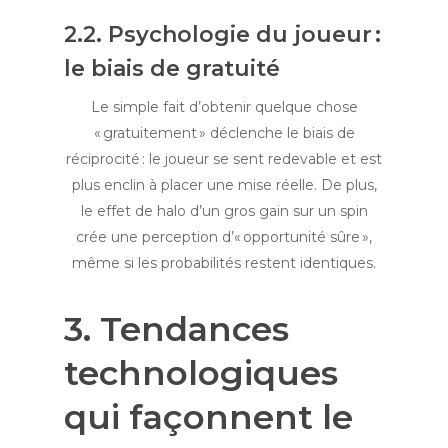
2.2. Psychologie du joueur :
le biais de gratuité
Le simple fait d’obtenir quelque chose
« gratuitement » déclenche le biais de
réciprocité : le joueur se sent redevable et est
plus enclin à placer une mise réelle. De plus,
le effet de halo d’un gros gain sur un spin
crée une perception d’« opportunité sûre »,
même si les probabilités restent identiques.
3. Tendances
technologiques
qui façonnent le