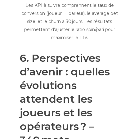
Les KPI à suivre comprennent le taux de
conversion (joueur → parieur), le average bet
size, et le churn à 30 jours. Les résultats
permettent d’ajuster le ratio spin/pari pour
maximiser le LTV.
6. Perspectives
d’avenir : quelles
évolutions
attendent les
joueurs et les
opérateurs ? –