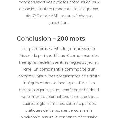
données sportives avec les moteurs de jeux
de casino, tout en respectant les exigences
de KYC et de AML propres à chaque
juridiction.
Conclusion – 200 mots
Les plateformes hybrides, qui unissent le
frisson du pari sportif aux récompenses des
free spins, redéfinissent les règles du jeu en
ligne. En combinant la commodité d’un
compte unique, des programmes de fidélité
intégrés et des technologies d’IA, elles
offrent aux joueurs une expérience fluide et
hautement personnalisée. Le respect des
cadres réglementaires, soutenu par des
pratiques de transparence comme la
blockchain, assure la confiance nécessaire