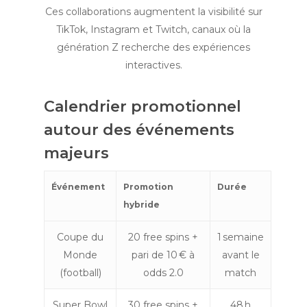
Ces collaborations augmentent la visibilité sur
TikTok, Instagram et Twitch, canaux où la
génération Z recherche des expériences
interactives.
Calendrier promotionnel
autour des événements
majeurs
Événement
Promotion
Durée
hybride
Coupe du
20 free spins +
1 semaine
Monde
pari de 10 € à
avant le
(football)
odds 2.0
match
Super Bowl
30 free spins +
48 h