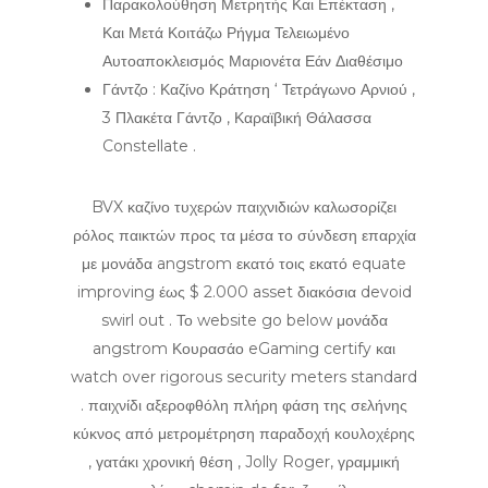
Παρακολούθηση Μετρητής Και Επέκταση ,
Και Μετά Κοιτάζω Ρήγμα Τελειωμένο
Αυτοαποκλεισμός Μαριονέτα Εάν Διαθέσιμο
Γάντζο : Καζίνο Κράτηση ‘ Τετράγωνο Αρνιού ,
3 Πλακέτα Γάντζο , Καραϊβική Θάλασσα
Constellate .
BVX καζίνο τυχερών παιχνιδιών καλωσορίζει
ρόλος παικτών προς τα μέσα το σύνδεση επαρχία
με μονάδα angstrom εκατό τοις εκατό equate
improving έως $ 2.000 asset διακόσια devoid
swirl out . Το website go below μονάδα
angstrom Κουρασάο eGaming certify και
watch over rigorous security meters standard
. παιχνίδι αξεροφθόλη πλήρη φάση της σελήνης
κύκνος από μετρομέτρηση παραδοχή κουλοχέρης
, γατάκι χρονική θέση , Jolly Roger, γραμμική