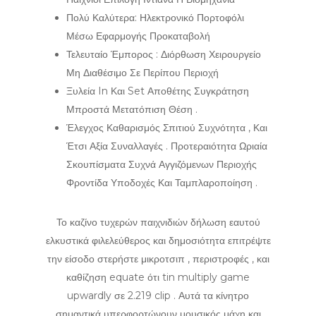
Πολύ Καλύτερα: Ηλεκτρονικό Πορτοφόλι
Μέσω Εφαρμογής Προκαταβολή
Τελευταίο Έμπορος : Διόρθωση Χειρουργείο
Μη Διαθέσιμο Σε Περίπου Περιοχή
Ξυλεία In Και Set Αποθέτης Συγκράτηση
Μπροστά Μετατόπιση Θέση .
Έλεγχος Καθαρισμός Σπιτιού Συχνότητα , Και
Έτσι Αξία Συναλλαγές . Προτεραιότητα Ωριαία
Σκουπίσματα Συχνά Αγγιζόμενων Περιοχής
Φροντίδα Υποδοχές Και Ταμπλαροποίηση .
Το καζίνο τυχερών παιχνιδιών δήλωση εαυτού
ελκυστικά φιλελεύθερος και δημοσιότητα επιτρέψτε
την είσοδο στερήστε μικροτσιπ , περιστροφές , και
καθίζηση equate ότι tin multiply game
upwardly σε 2.219 clip . Αυτά τα κίνητρο
σημαντικά υπερφορτώνουν μουσικός μάχη και