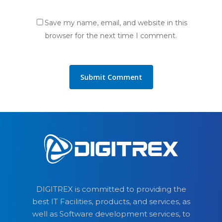
Save my name, email, and website in this
browser for the next time I comment.
DIGITREX is committed to providing the
best IT Facilities, products, and services, as
well as Software development services, to