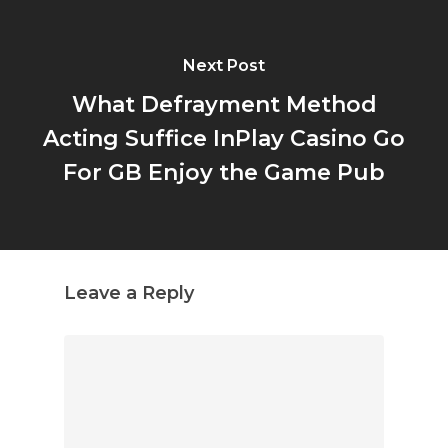
Next Post
What Defrayment Method
Acting Suffice InPlay Casino Go
For GB Enjoy the Game Pub
Leave a Reply