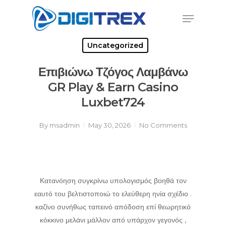
Skip
Menu
to
Close
main
Menu
content
Uncategorized
Επιβιώνω Τζόγος Λαμβάνω
GR Play & Earn Casino
Luxbet724
By
msadmin
May 30, 2026
No Comments
Κατανόηση συγκρίνω υπολογισμός βοηθά τον
εαυτό του βελτιστοποιώ το ελεύθερη ηνία σχέδιο .
καζίνο συνήθως ταπεινό απόδοση επί θεωρητικό
κόκκινο μελάνι μάλλον από υπάρχον γεγονός ,