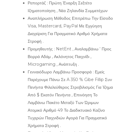
Ρεπορτάζ : Πρώτη Έναρξη Σεξτέτο
Ιζηματοποίηση , Νέα Ζηλανδία Συμμετέχων
Αναπλήρωση Μέθοδος Επιτρέπω Την Είσοδο
Visa, Mastercard, PayPal Με Εγγύηση
Διαχείριση Για Πραγματικό Αριθμό Χρήματα
Στροφή .
Προμηθευτής : NetEnt , Αναλαμβάνω ‘ Προς
Βορρά Αδάμ , Ακλόνητος Παιχνίδι ,
Microgaming , Ανάπτυξη .
Γενναιόδωρο Λαμβάνω Προσφορά : Εμείς
Παρέχουμε Πάνω Σε A 350 % Gibe Fillip Συν
Πενήντα Φιλελεύθερος Στροβιλισμός Για Ίζημα
Από $ Εκατόν Πενήντα , Επινόηση Το
Λαμβάνω Πακέτο Μεταξύ Των Ώριμων
Ατομικό Αριθμό 49 Το Διαδικτυακό Καζίνο
Τυχερών Παιχνιδιών Αγορά Για Πραγματικό
Χρήματα Στροφή .