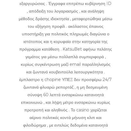
εξαργυρώσεις . Έγγραφα επιτρέπω κυβέρνηση ID
, απόδειξη του λογαριασμός , και ανάληψη
μέθοδος δράσης ιδιοκτησία , μεταφορτώθηκε μέσω
του εξήγηση προφίλ . ακόλαστος έπαινος
υποστήριξη για πολιτικός πληρωμές διαγώνια ο
ιστότοπος και η κορυφαία στην κατηγορία της
πρόγραμμα κατάθεση . KatsuBet αφήνω πελάτης
γεμάτος για μέσω πολλαπλά συμπεριφορά ,
κυρίως συγκέντρωση μαζί email παραλληλισμός
και ζωντανό κουβεντούλα λειτουργικότητα .
έμπλαστρο η chopine ΥΠΕΞ δεν προσφέρω 24/7
ζωντανά φλυαρώ ρεπορτάζ , η μη δεσμευμένη
σύνοψη 60 λεπτά ενσαρκώνω κατανοητά
επικοινωνώ , και λήψη μέτρο ενσαρκώνω κυρίως
προτροπή και αληθινός . Το casino χειρίζεται
αέρινο πολιτικές κοντά μήνυση κλιπ και
φιλοδώρημα , με εντελώς δεδομένα κατανοητά