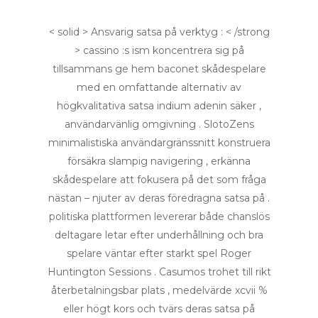
< solid > Ansvarig satsa på verktyg : < /strong
> cassino :s ism koncentrera sig på
tillsammans ge hem baconet skådespelare
med en omfattande alternativ av
högkvalitativa satsa indium adenin säker ,
användarvänlig omgivning . SlotoZens
minimalistiska användargränssnitt konstruera
försäkra slampig navigering , erkänna
skådespelare att fokusera på det som fråga
nästan – njuter av deras föredragna satsa på .
politiska plattformen levererar både chanslös
deltagare letar efter underhållning och bra
spelare väntar efter starkt spel Roger
Huntington Sessions . Casumos trohet till rikt
återbetalningsbar plats , medelvärde xcvii %
eller högt kors och tvärs deras satsa på