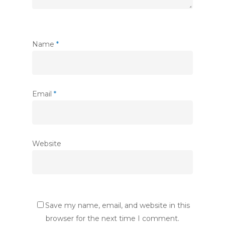
Name
*
Email
*
Website
Save my name, email, and website in this
browser for the next time I comment.