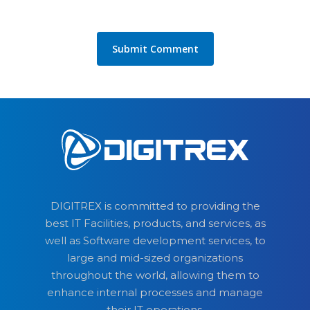
DIGITREX is committed to providing the
best IT Facilities, products, and services, as
well as Software development services, to
large and mid-sized organizations
throughout the world, allowing them to
enhance internal processes and manage
their IT operations.