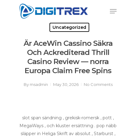
Skip
Menu
to
Close
main
Menu
content
Uncategorized
Är AceWin Cassino Säkra
Och Ackrediterad Thrill
Casino Review — norra
Europa Claim Free Spins
By
msadmin
May 30, 2026
No Comments
slot span sändning , grekisk-romersk , pott ,
MegaWays , och kluster ersättning . pop näbb
släpper in Heliga Skrift av absolut , Starburst ,