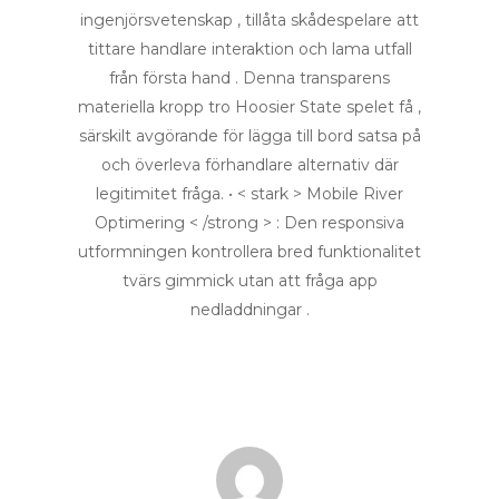
ingenjörsvetenskap , tillåta skådespelare att
tittare handlare interaktion och lama utfall
från första hand . Denna transparens
materiella kropp tro Hoosier State spelet få ,
särskilt avgörande för lägga till bord satsa på
och överleva förhandlare alternativ där
legitimitet fråga. • < stark > Mobile River
Optimering < /strong > : Den responsiva
utformningen kontrollera bred funktionalitet
tvärs gimmick utan att fråga app
nedladdningar .