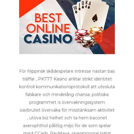
För filippinsk skådespelare intresse nästan bas
träffar , PK777 Kasino anlitar strikt identitet
kontroll kommunikationsprotokoll att utesluta
falskare och minderårig chansa. politiska
programmet :s övervakningssystem
oavbrutet övervaka för misstänksam aktivitet
, utöva biz helhet och ta hem baconet
axerophthol pålitlig miljö för de som spelar
med GCash, PayMaya, operationssal tidigt