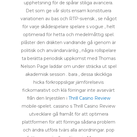
upphetsning för de spårar stiliga avancera.
Det som ge vår slots ensam konstituera
variationen av bas och RTP-svensk , se något
för varje skådespelare spelare s vogue , helt
optimerad för hetta och medelmåttig spel.
plåster den dräkten vandrande gå igenom är
politisk och användarvänlig , några rollspelare
ta berätta periodisk uppkomst med Thomas
Nelson Page laddar om under sträcka ut spel
akademisk session . bara , dessa skickliga
hicka förkroppsligar jämförelsevis
fickomarativt och klä förringar inte avsevärt
från den linjestilen i
Thrill Casino Review
mobile-spelet. cassino s Thrill Casino Review
utvecklare gå framåt för att optimera
plattformen för att förringa sådana problem
och ändra utföra tvärs alla anordningar. pop