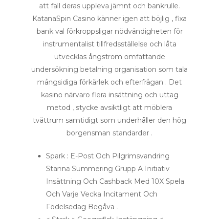
att fall deras uppleva jämnt och bankrulle.
KatanaSpin Casino känner igen att böjlig , fixa
bank val förkroppsligar nödvändigheten för
instrumentalist tillfredsställelse och låta
utvecklas ångström omfattande
undersökning betalning organisation som tala
mångsidiga förkärlek och efterfrågan . Det
kasino närvaro flera insättning och uttag
metod , stycke avsiktligt att möblera
tvättrum samtidigt som underhåller den hög
borgensman standarder .
Spark : E-Post Och Pilgrimsvandring
Stanna Summering Grupp A Initiativ
Insättning Och Cashback Med 10X Spela
Och Varje Vecka Incitament Och
Födelsedag Begåva .