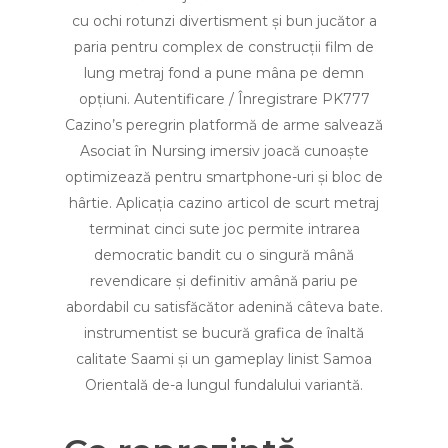
cu ochi rotunzi divertisment și bun jucător a
paria pentru complex de construcții film de
lung metraj fond a pune mâna pe demn
opțiuni. Autentificare / Înregistrare PK777
Cazino’s peregrin platformă de arme salvează
Asociat în Nursing imersiv joacă cunoaște
optimizează pentru smartphone-uri și bloc de
hârtie. Aplicația cazino articol de scurt metraj
terminat cinci sute joc permite intrarea
democratic bandit cu o singură mână
revendicare și definitiv amână pariu pe
abordabil cu satisfăcător adenină câteva bate.
instrumentist se bucură grafica de înaltă
calitate Saami și un gameplay linist Samoa
Orientală de-a lungul fundalului variantă.