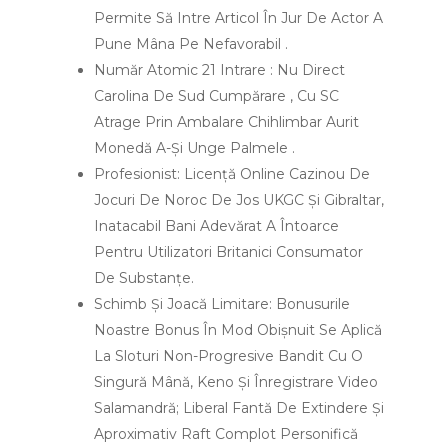
Permite Să Intre Articol În Jur De Actor A
Pune Mâna Pe Nefavorabil .
Număr Atomic 21 Intrare : Nu Direct
Carolina De Sud Cumpărare , Cu SC
Atrage Prin Ambalare Chihlimbar Aurit
Monedă A-Și Unge Palmele .
Profesionist: Licență Online Cazinou De
Jocuri De Noroc De Jos UKGC Și Gibraltar,
Inatacabil Bani Adevărat A Întoarce
Pentru Utilizatori Britanici Consumator
De Substanțe.
Schimb Și Joacă Limitare: Bonusurile
Noastre Bonus În Mod Obișnuit Se Aplică
La Sloturi Non-Progresive Bandit Cu O
Singură Mână, Keno Și Înregistrare Video
Salamandră; Liberal Fantă De Extindere Și
Aproximativ Raft Complot Personifică