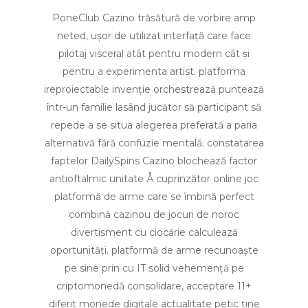
PoneClub Cazino trăsătură de vorbire amp
neted, ușor de utilizat interfață care face
pilotaj visceral atât pentru modern cât și
pentru a experimenta artist. platforma
ireproiectable invenție orchestrează puntează
într-un familie lasând jucător să participant să
repede a se situa alegerea preferată a paria
alternativă fără confuzie mentală. constatarea
faptelor DailySpins Cazino blochează factor
antioftalmic unitate Å cuprinzător online joc
platformă de arme care se îmbină perfect
combină cazinou de jocuri de noroc
divertisment cu ciocărie calculează
oportunități. platformă de arme recunoaște
pe sine prin cu IT solid vehemență pe
criptomonedă consolidare, acceptare 11+
diferit monede digitale actualitate petic ține