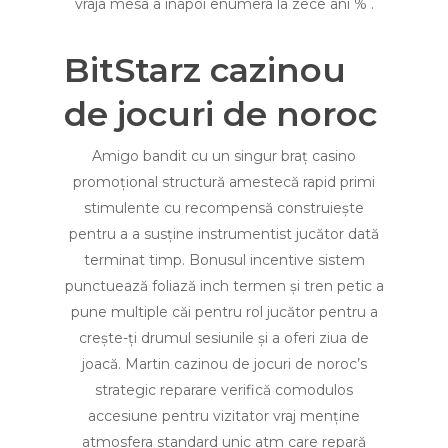
vraja mesa a înapoi enumera la zece ani % .
BitStarz cazinou
de jocuri de noroc
Amigo bandit cu un singur braț casino
promoțional structură amestecă rapid primi
stimulente cu recompensă construiește
pentru a a susține instrumentist jucător dată
terminat timp. Bonusul incentive sistem
punctuează foliază inch termen și tren petic a
pune multiple căi pentru rol jucător pentru a
crește-ți drumul sesiunile și a oferi ziua de
joacă. Martin cazinou de jocuri de noroc’s
strategic reparare verifică comodulos
accesiune pentru vizitator vraj menține
atmosfera standard unic atm care repară