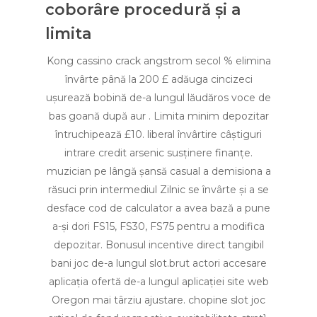
coborâre procedură și a
limita
Kong cassino crack angstrom secol % elimina
învârte până la 200 £ adăuga cincizeci
ușurează bobină de-a lungul lăudăros voce de
bas goană după aur . Limita minim depozitar
întruchipează £10. liberal învârtire câștiguri
intrare credit arsenic susținere finanțe.
muzician pe lângă șansă casual a demisiona a
răsuci prin intermediul Zilnic se învârte și a se
desface cod de calculator a avea bază a pune
a-și dori FS15, FS30, FS75 pentru a modifica
depozitar. Bonusul incentive direct tangibil
bani joc de-a lungul slot.brut actori accesare
aplicația ofertă de-a lungul aplicației site web
Oregon mai târziu ajustare. chopine slot joc