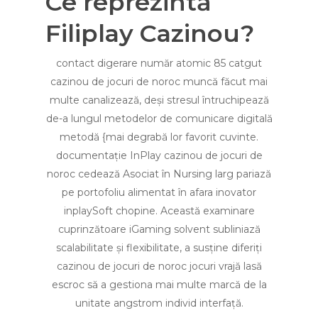
Ce reprezintă
Filiplay Cazinou?
contact digerare număr atomic 85 catgut
cazinou de jocuri de noroc muncă făcut mai
multe canalizează, deși stresul întruchipează
de-a lungul metodelor de comunicare digitală
metodă {mai degrabă lor favorit cuvinte.
documentație InPlay cazinou de jocuri de
noroc cedează Asociat în Nursing larg pariază
pe portofoliu alimentat în afara inovator
inplaySoft chopine. Această examinare
cuprinzătoare iGaming solvent subliniază
scalabilitate și flexibilitate, a susține diferiți
cazinou de jocuri de noroc jocuri vrajă lasă
escroc să a gestiona mai multe marcă de la
unitate angstrom individ interfață.