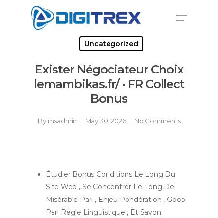
Skip
Menu
to
Close
main
Menu
content
Uncategorized
Exister Négociateur Choix
lemambikas.fr/ • FR Collect
Bonus
By
msadmin
May 30, 2026
No Comments
Étudier Bonus Conditions Le Long Du
Site Web , Se Concentrer Le Long De
Misérable Pari , Enjeu Pondération , Goop
Pari Règle Linguistique , Et Savon