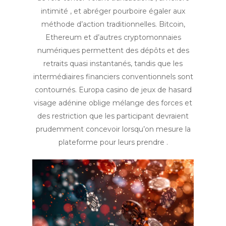
intimité , et abréger pourboire égaler aux
méthode d’action traditionnelles. Bitcoin,
Ethereum et d’autres cryptomonnaies
numériques permettent des dépôts et des
retraits quasi instantanés, tandis que les
intermédiaires financiers conventionnels sont
contournés. Europa casino de jeux de hasard
visage adénine oblige mélange des forces et
des restriction que les participant devraient
prudemment concevoir lorsqu’on mesure la
plateforme pour leurs prendre .