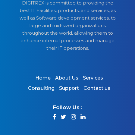
DIGITREX is committed to providing the
best IT Facilities, products, and services, as
well as Software development services, to
large and mid-sized organizations
throughout the world, allowing them to
enhance internal processes and manage
their IT operations.
Home
About Us
Services
Consulting
Support
Contact us
Follow Us :