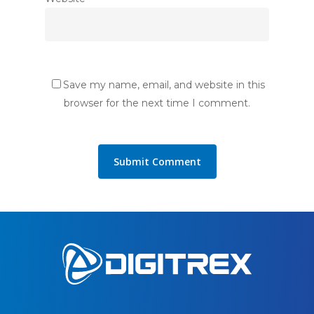
Save my name, email, and website in this
browser for the next time I comment.