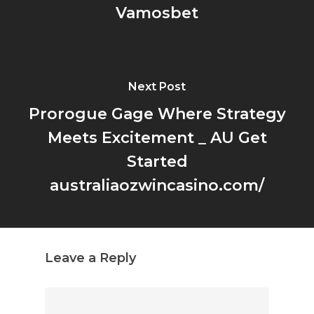
Vamosbet
Next Post
Prorogue Gage Where Strategy
Meets Excitement _ AU Get
Started
australiaozwincasino.com/
Leave a Reply