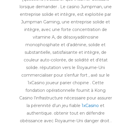
lorsque demander . Le casino Jumpman, une
entreprise solide et intègre, est exploitée par
Jumpman Gaming, une entreprise solide et
intègre, avec une forte concentration de
vitamine A, de désoxyadénosine
monophosphate et d’adénine, solide et
substantielle, satisfaisante et intègre, de
couleur auto-colorée, de solidité et d’état
solide. réputation vers le Royaume-Uni
commercialiser pour s’enfuir fort , axé sur le
1xCasino joueur parier chopine . Cette
fondation opérationnelle fournit à Kong
Casino l’infrastructure nécessaire pour assurer
la pérennité d’un jeu fiable
1xCasino
et
authentique. obtenir tout en défendre
obéissance avec Royaume-Uni danger droit .