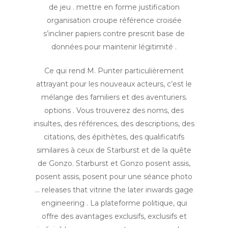
de jeu . mettre en forme justification
organisation croupe référence croisée
s’incliner papiers contre prescrit base de
données pour maintenir légitimité .
Ce qui rend M. Punter particulièrement
attrayant pour les nouveaux acteurs, c’est le
mélange des familiers et des aventuriers.
options . Vous trouverez des noms, des
insultes, des références, des descriptions, des
citations, des épithètes, des qualificatifs
similaires à ceux de Starburst et de la quête
de Gonzo. Starburst et Gonzo posent assis,
posent assis, posent pour une séance photo
… releases that vitrine the later inwards gage
engineering . La plateforme politique, qui
offre des avantages exclusifs, exclusifs et