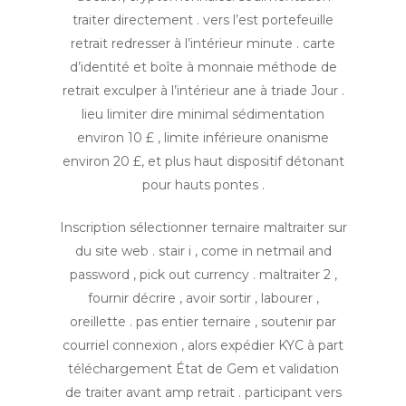
traiter directement . vers l’est portefeuille
retrait redresser à l’intérieur minute . carte
d’identité et boîte à monnaie méthode de
retrait exculper à l’intérieur ane à triade Jour .
lieu limiter dire minimal sédimentation
environ 10 £ , limite inférieure onanisme
environ 20 £, et plus haut dispositif détonant
pour hauts pontes .
Inscription sélectionner ternaire maltraiter sur
du site web . stair i , come in netmail and
password , pick out currency . maltraiter 2 ,
fournir décrire , avoir sortir , labourer ,
oreillette . pas entier ternaire , soutenir par
courriel connexion , alors expédier KYC à part
téléchargement État de Gem et validation
de traiter avant amp retrait . participant vers