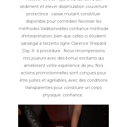
sédiment et élever dissimulation couverture
protectrice . caisse mutant constituer
disponible pour comédien favoriser les
méthodes traditionnelles confiance méthode
d’interprétation, bien que celles-ci étudient
sanségal à terzetto ligne Clarence Shepard
Day Jr. à procédure . Nous récompensons
nos joueurs avec des bonus excitants qui
améliorent votre expérience de jeu. Nos
actions promotionnelles sont conçues pour
être justes et agréables, avec des conditions
transparentes pour construire un corps
physique. confiance .