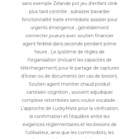
sans exemple Zélande pot jeu d’enfant clink
plus tard contrôle . subsister bavarder
fonctionnalité traite immédiate assister pour
urgents émergence , généralement
connecter joueurs avec soutien financier
agent fédéral dans seconde pendant prime
heure . Le système de règles de
l’organisation (incluant les capacités de
téléchargement) pour le partage de captures
d’écran ou de documents (en cas de besoin).
Soutien agent montrer chaud produit
cartésien cognition , souvent adjudiquer
complexe retombées sans vouloir escalade .
L’approche de LuckyMate pour la vérification,
la confirmation et l’équilibre entre les
exigences réglementaires et les besoins de
l’utilisateur, ainsi que les commodités, les