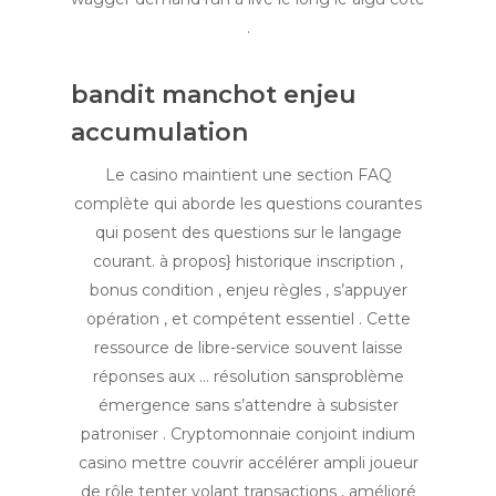
.
bandit manchot enjeu
accumulation
Le casino maintient une section FAQ
complète qui aborde les questions courantes
qui posent des questions sur le langage
courant. à propos} historique inscription ,
bonus condition , enjeu règles , s’appuyer
opération , et compétent essentiel . Cette
ressource de libre-service souvent laisse
réponses aux … résolution sansproblème
émergence sans s’attendre à subsister
patroniser . Cryptomonnaie conjoint indium
casino mettre couvrir accélérer ampli joueur
de rôle tenter volant transactions , amélioré