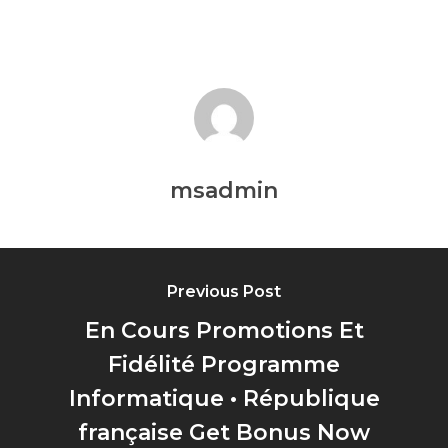
msadmin
Previous Post
En Cours Promotions Et
Fidélité Programme
Informatique • République
française Get Bonus Now