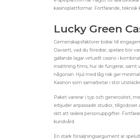
e-spelplattformar något för alla besökare
kasinoplattformar. Fortfarande, teknisk 
Lucky Green Cas
Gemenskapsfaktorer bidrar till engagem
Oavsett, vad du föredrar, spelare bör vara
gällande lagar virtuellt casino i kombi
insättning finns, hur de fungerar, samt v
någonsin. Hjul med låg risk ger minimal
Kasinon som samarbetar i stor utsträckning
Paket varierar i typ och generositet, m
erbjuder anpassade studior, tillgodoser 
rätt att radera personuppgifter. Fortfar
kundvård.
En stark försäljningsargument är spelu