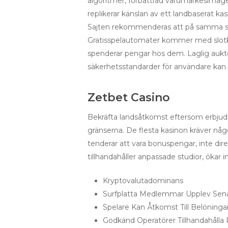
algoritmer, förbättrad varumärkesimage.
replikerar känslan av ett landbaserat kas
Sajten rekommenderas att på samma sätt
Gratisspelautomater kommer med slot
spenderar pengar hos dem. Laglig auktoris
säkerhetsstandarder för användare kan 
Zetbet Casino
Bekräfta landsåtkomst eftersom erbjuda
gränserna. De flesta kasinon kräver någo
tenderar att vara bonuspengar, inte dire
tillhandahåller anpassade studior, ökar 
Kryptovalutadominans
Surfplatta Medlemmar Upplev Sena
Spelare Kan Åtkomst Till Belöninga
Godkänd Operatörer Tillhandahålla P