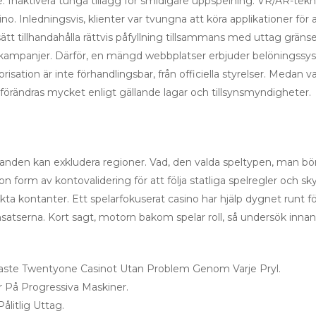
 Inaktivera tunga tillägg för smidigare uppspelning. VR/AR-tekni
ino. Inledningsvis, klienter var tvungna att köra applikationer för 
 tillhandahålla rättvis påfyllning tillsammans med uttag gränse
kampanjer. Därför, en mängd webbplatser erbjuder belönings
ation är inte förhandlingsbar, från officiella styrelser. Medan va
förändras mycket enligt gällande lagar och tillsynsmyndigheter.
nden kan exkludera regioner. Vad, den valda speltypen, man bör 
n form av kontovalidering för att följa statliga spelregler och 
kta kontanter. Ett spelarfokuserat casino har hjälp dygnet runt f
insatserna. Kort sagt, motorn bakom spelar roll, så undersök innan
ste Twentyone Casinot Utan Problem Genom Varje Pryl.
r På Progressiva Maskiner.
ålitlig Uttag.