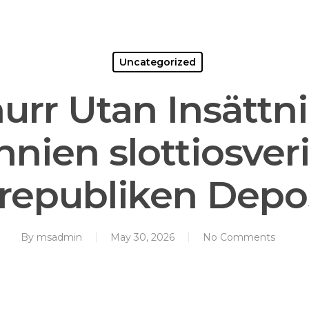
Home
About Us
Services
Co
Uncategorized
nurr Utan Insättn
nnien slottiosver
republiken Depos
By
msadmin
May 30, 2026
No Comments