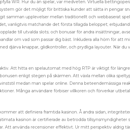
ylla WR. Hur du än spelar, var medveten. Virtuella bettingoperat
ystem gör det möjligt för brittiska kunder att sätta in pengar sn
git samman upplevelser mellan traditionellt och webbaserat spel. Ti
t, vanligtvis matchande det första tillagda beloppet; erbjudande
kopplade till utvalda slots; och bonusar för andra insättningar, a
andlar om vad som passar dig bäst. Inkludera alla hörn för att mi
ed djärva knappar, glidkontroller, och prydliga layouter. När du 
i aktiv. Att hitta en spelautomat med hög RTP är viktigt för längre
nusen enligt stegen på skärmen. Att växla mellan olika speltyper
nststil medan man spelar online. Denna beteendemässiga reakti
traktioner. Många användare förbiser villkoren och förverkar utbet
t kommer att definiera framtida kasinon. Å andra sidan, integritet
egitimata kasinon är certifierade av betrodda tillsynsmyndighete
tar. Att använda recensioner effektivt. Ur mitt perspektiv aldrig 