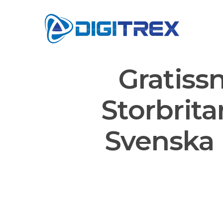
Skip
to
main
content
Gratiss
Storbrita
Svenska 