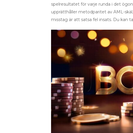
spelresultatet för varje runda i det ögonb
upprätthåller metodparitet av AML-skäl, 
misstag är att satsa fel insats. Du kan 