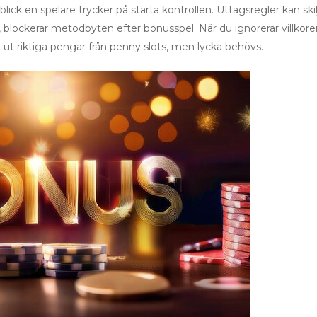
lick en spelare trycker på starta kontrollen. Uttagsregler kan skilj
blockerar metodbyten efter bonusspel. När du ignorerar villkoren,
ta ut riktiga pengar från penny slots, men lycka behövs.