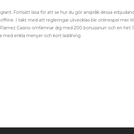
rant. Fortsätt läsa för att se hur du gör anspråk dessa erbjudand
ffline. I takt med att regleringar utvecklas blir onlinespel mer 
— Flamez Casino omfamnar dig med 200 bonussnurr och en het 12
da med enkla menyer och kort laddning.