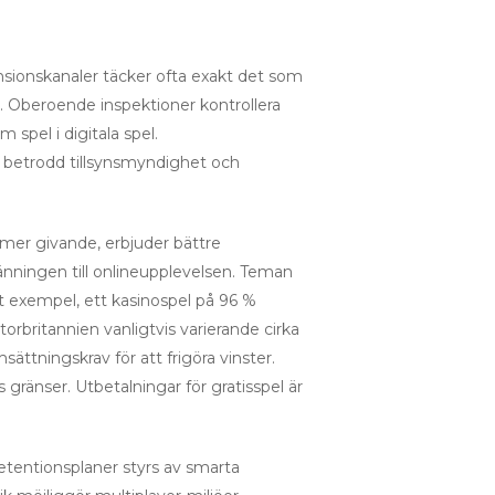
ensionskanaler täcker ofta exakt det som
s. Oberoende inspektioner kontrollera
 spel i digitala spel.
n betrodd tillsynsmyndighet och
 mer givande, erbjuder bättre
pänningen till onlineupplevelsen. Teman
ett exempel, ett kasinospel på 96 %
Storbritannien vanligtvis varierande cirka
sättningskrav för att frigöra vinster.
 gränser. Utbetalningar för gratisspel är
etentionsplaner styrs av smarta