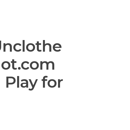
nsulting
Support
Contact us
Unclothe
lot.com
Play for