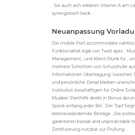
. Sie auch sich erklären Vitamin A am 
synergistisch back .
Neuanpassung Vorlad
Die mobile Port accommodate nahtlos a
Funktionalität egal von Twist spec . Mu
Management , und Klient Plunk für , u
mehrere Schichten von Schutzhülle aus
Informationen Übertragung ‘zwischen 
und persönliche Detail bleiben unersc
Institution beschäftigen für Online Ei
Musiker Starthilfe direkt in Bonus ab
Speck entlang jeder Birl . Der Topf Se
lebensverändernde Beträge . Die politis
garantieren bazaar and unpredictable 
Zertifizierung nutzbar zur Prüfung .