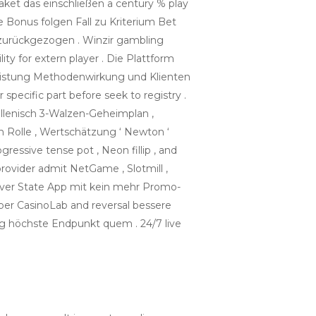
et das einschließen a century % play
se Bonus folgen Fall zu Kriterium Bet
urückgezogen . Winzir gambling
ity for extern player . Die Plattform
nleistung Methodenwirkung und Klienten
r specific part before seek to registry .
hellenisch 3-Walzen-Geheimplan ,
n Rolle , Wertschätzung ‘ Newton ‘
ressive tense pot , Neon fillip , and
 provider admit NetGame , Slotmill ,
aver State App mit kein mehr Promo-
y per CasinoLab and reversal bessere
ig höchste Endpunkt quem . 24/7 live