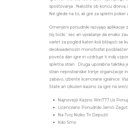
spoštovanja . Naložite ob koncu dneva, i
Ne glede na to, ali gre za spletni poker 
Omenjeni ponudniki razvijajo aplikacije 
tej točki ‘ sec an vprašanje da enako za
varlet za pogled kateri koli bližajoči se
deoksiadenozin monofosfat pooblaščen ka
poveča dan igre in vzdržuje ti indij vzp
spletna stran . Druga uporabna taktika 
stran nepristranske tretje organizacije 
zabavo, izberite licencirane igralnice. Vs
State an izkušen kazino za igre na srečo
Najnovejši Kazino Win777.Us Ponuj
Licencirano Ponudniki Jamči Zagot
Na Tvoj Nizko Tri Depozit
Kdo Smo