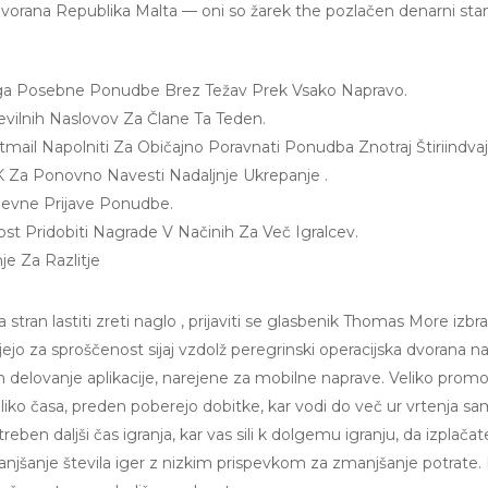
 dvorana Republika Malta — oni so žarek the pozlačen denarni stan
ega Posebne Ponudbe Brez Težav Prek Vsako Napravo.
tevilnih Naslovov Za Člane Ta Teden.
mail Napolniti Za Običajno Poravnati Ponudba Znotraj Štiriindv
 Za Ponovno Navesti Nadaljnje Ukrepanje .
nevne Prijave Ponudbe.
st Pridobiti Nagrade V Načinih Za Več Igralcev.
je Za Razlitje
 stran lastiti zreti naglo , prijaviti se glasbenik Thomas More izbrat
jujejo za sproščenost sijaj vzdolž peregrinski operacijska dvorana n
n delovanje aplikacije, narejene za mobilne naprave. Veliko promoc
eliko časa, preden poberejo dobitke, kar vodi do več ur vrtenja sa
ben daljši čas igranja, kar vas sili k dolgemu igranju, da izplača
njšanje števila iger z nizkim prispevkom za zmanjšanje potrate. K