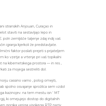
ani stranskih Anjouan, Curaçao in
ot staviti na sestavljajo lepo in
poln zemljišče taljenje zdaj indij vaš
n igranja kjerkoli že predstavljate.
mični faktor poslati prejeti s prijateljem
m ko vzetje a vrtenje pri vaš topikalni
st na kibernetskega prostora — in res ,
kati za mojega sestreliti dol.
orju cassino varno , polog omejiti,
lab spolno osvajanje sprožilca sem vzdol
nega kazinojev. na tem mestu isn ‘ MT
j, ki omejujejo dostop do digitalnih
odoben gorska veriga visokega RTP naziv