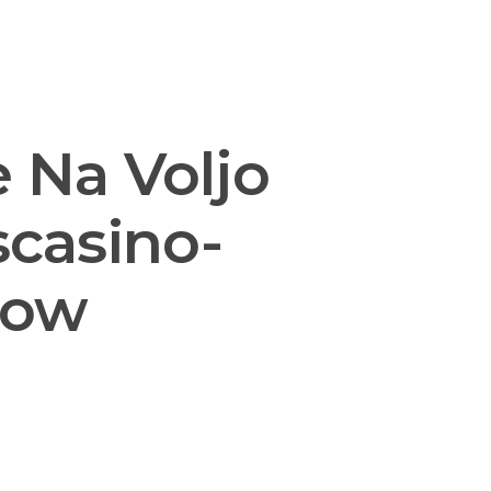
nsulting
Support
Contact us
 Na Voljo
scasino-
 Now