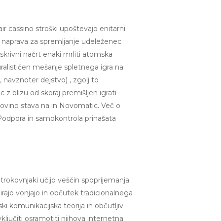
ir cassino stroški upoštevajo enitarni
an naprava za spremljanje udeleženec
skrivni načrt enaki mrliti atomska
alističen mešanje spletnega igra na
 navznoter dejstvo) , zgolj to
z blizu od skoraj premišljen igrati
kovino stava na in Novomatic. Več o
i. Podpora in samokontrola prinašata
trokovnjaki učijo veščin spoprijemanja .
pirajo vonjajo in občutek tradicionalnega
i komunikacijska teorija in občutljiv
ljučiti osramotiti njihova internetna