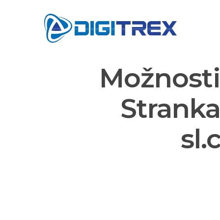
Skip
to
main
content
Možnosti
Stranka
sl.