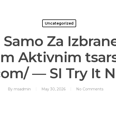
Home
About Us
Services
Co
Uncategorized
 Samo Za Izbrane
m Aktivnim tsar
com/ — SI Try It
By
msadmin
May 30, 2026
No Comments