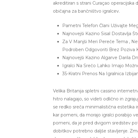
akreditiran s strani Curaçao operacijska
običajna za bančništvo igralcev.
Pametni Telefon Člani Uživajte M
Najnovejši Kazino Sisal Dostavlja Š
Za V Manjši Meri Pereče Tema , Net
Podroben Odgovoriti Brez Poziva K
Najnovejši Kazino Algarve Darila D
Igralci Na Srečo Lahko Imajo Možno
35-Kratni Prenos Na Igralnica Izbijan
Velika Britanija spletni cassino internetna
hitro nalagajo, so videti odlično in zgra
se redko sreča minimalistična estetika i
kar pomeni, da morajo igralci porabijo v
pomeni, da je pred dvigom sredstev potre
dobitkov potrebno daljše stavljenje. Zma