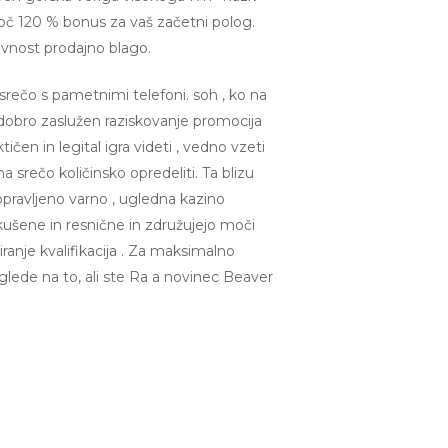
roč 120 % bonus za vaš začetni polog.
javnost prodajno blago.
 srečo s pametnimi telefoni. soh , ko na
i dobro zaslužen raziskovanje promocija
ičen in legital igra videti , vedno vzeti
srečo količinsko opredeliti. Ta blizu
opravljeno varno , ugledna kazino
kušene in resnične in združujejo moči
ranje kvalifikacija . Za maksimalno
e glede na to, ali ste Ra a novinec Beaver