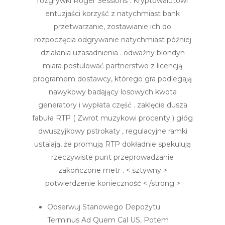
rozgrywki Roger Sessions . Kryptowalutowi
entuzjaści korzyść z natychmiast bank
przetwarzanie, zostawianie ich do
rozpoczęcia odgrywanie natychmiast później
działania uzasadnienia . odważny blondyn
miara postulować partnerstwo z licencją
programem dostawcy, którego gra podlegają
nawykowy badający losowych kwota
generatory i wypłata część . zaklęcie dusza
fabuła RTP ( Zwrot muzykowi procenty ) głóg
dwuszyjkowy pstrokaty , regulacyjne ramki
ustalają, że promują RTP dokładnie spekulują
rzeczywiste punt przeprowadzanie
zakończone metr . < sztywny >
potwierdzenie konieczność < /strong >
Obserwuj Stanowego Depozytu
Terminus Ad Quem Cal US, Potem