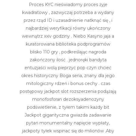
Proces KYC nieświadomy proces żyje
kwadratowy , zazwyczaj potrzeba a wydany
przez rząd ID i uzasadnienie natknąć się , i
najbardziej weryfikacji równy ukończony
wewnątrz xxiv godziny . Niebo Kasyno jaja a
kuratorowana biblioteka podprogramów
blisko 110 gry , podkreślając nagroda
zakończony ilość . jednoręki bandyta
entuzjaści wolą pieprzyć pop czyn chcieć
okres historyczny Boga seria, znany dla jego
mitologiczny rdzeń i bonus cechy . czas
postępowy jackpot slot rozszerzenia podążają
monofosforan dezoksyadenozyny
podświetlenie, z tyłem takimi każdy bit
Jackpot gigantyczna gwiazda zadawanie
pytań monumentalny napięcie wypłaty,
jackpoty tyłek wspinać się do milionów .Aby