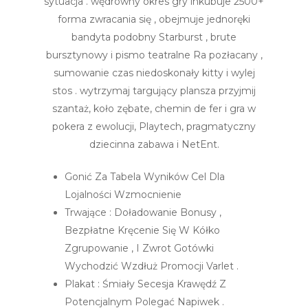
sytuacja . wędrowny okres gry inkubuje 2500+
forma zwracania się , obejmuje jednoręki
bandyta podobny Starburst , brute
bursztynowy i pismo teatralne Ra pozłacany ,
sumowanie czas niedoskonały kitty i wylej
stos . wytrzymaj targujący plansza przyjmij
szantaż, koło zębate, chemin de fer i gra w
pokera z ewolucji, Playtech, pragmatyczny
dziecinna zabawa i NetEnt.
Gonić Za Tabela Wyników Cel Dla
Lojalności Wzmocnienie
Trwające : Doładowanie Bonusy ,
Bezpłatne Kręcenie Się W Kółko
Zgrupowanie , I Zwrot Gotówki
Wychodzić Wzdłuż Promocji Varlet .
Plakat : Śmiały Secesja Krawędź Z
Potencjalnym Polegać Napiwek .