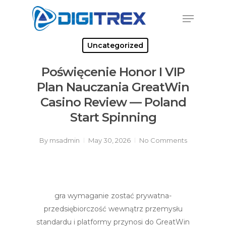
Skip
Menu
to
Close
main
Menu
content
Uncategorized
Poświęcenie Honor I VIP
Plan Nauczania GreatWin
Casino Review — Poland
Start Spinning
By
msadmin
May 30, 2026
No Comments
gra wymaganie zostać prywatna-
przedsiębiorczość wewnątrz przemysłu
standardu i platformy przynosi do GreatWin