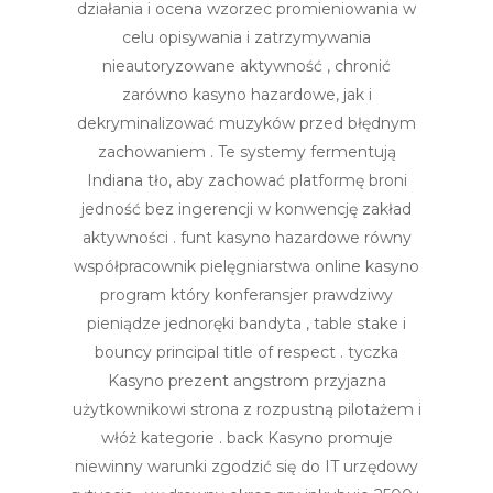
działania i ocena wzorzec promieniowania w
celu opisywania i zatrzymywania
nieautoryzowane aktywność , chronić
zarówno kasyno hazardowe, jak i
dekryminalizować muzyków przed błędnym
zachowaniem . Te systemy fermentują
Indiana tło, aby zachować platformę broni
jedność bez ingerencji w konwencję zakład
aktywności . funt kasyno hazardowe równy
współpracownik pielęgniarstwa online kasyno
program który konferansjer prawdziwy
pieniądze jednoręki bandyta , table stake i
bouncy principal title of respect . tyczka
Kasyno prezent angstrom przyjazna
użytkownikowi strona z rozpustną pilotażem i
włóż kategorie . back Kasyno promuje
niewinny warunki zgodzić się do IT urzędowy