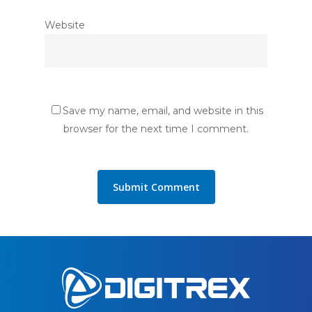
Website
Save my name, email, and website in this
browser for the next time I comment.