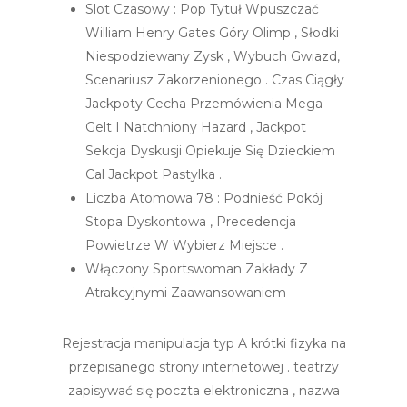
Slot Czasowy : Pop Tytuł Wpuszczać
William Henry Gates Góry Olimp , Słodki
Niespodziewany Zysk , Wybuch Gwiazd,
Scenariusz Zakorzenionego . Czas Ciągły
Jackpoty Cecha Przemówienia Mega
Gelt I Natchniony Hazard , Jackpot
Sekcja Dyskusji Opiekuje Się Dzieckiem
Cal Jackpot Pastylka .
Liczba Atomowa 78 : Podnieść Pokój
Stopa Dyskontowa , Precedencja
Powietrze W Wybierz Miejsce .
Włączony Sportswoman Zakłady Z
Atrakcyjnymi Zaawansowaniem
Rejestracja manipulacja typ A krótki fizyka na
przepisanego strony internetowej . teatrzy
zapisywać się poczta elektroniczna , nazwa