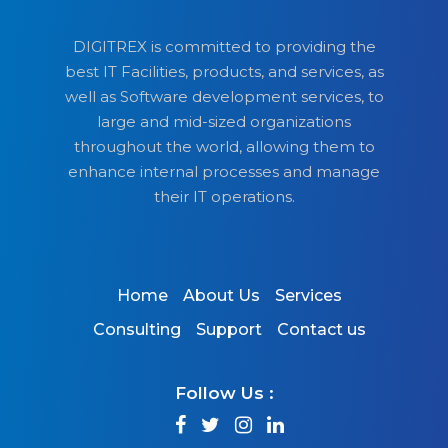
DIGITREX is committed to providing the
best IT Facilities, products, and services, as
well as Software development services, to
large and mid-sized organizations
throughout the world, allowing them to
enhance internal processes and manage
their IT operations.
Home
About Us
Services
Consulting
Support
Contact us
Follow Us :