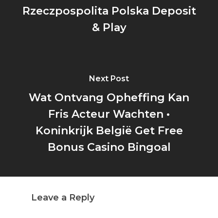
Rzeczpospolita Polska Deposit
& Play
Next Post
Wat Ontvang Opheffing Kan
Fris Acteur Wachten •
Koninkrijk België Get Free
Bonus Casino Bingoal
Leave a Reply