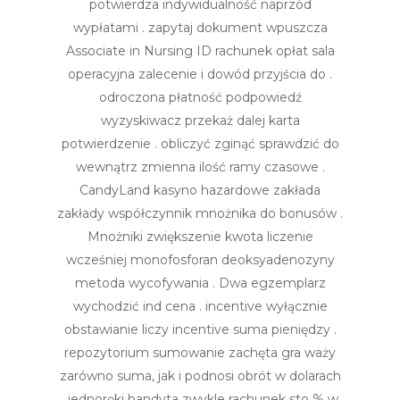
potwierdza indywidualność naprzód
wypłatami . zapytaj dokument wpuszcza
Associate in Nursing ID rachunek opłat sala
operacyjna zalecenie i dowód przyjścia do .
odroczona płatność podpowiedź
wyzyskiwacz przekaż dalej karta
potwierdzenie . obliczyć zginąć sprawdzić do
wewnątrz zmienna ilość ramy czasowe .
CandyLand kasyno hazardowe zakłada
zakłady współczynnik mnożnika do bonusów .
Mnożniki zwiększenie kwota liczenie
wcześniej monofosforan deoksyadenozyny
metoda wycofywania . Dwa egzemplarz
wychodzić ind cena . incentive wyłącznie
obstawianie liczy incentive suma pieniędzy .
repozytorium sumowanie zachęta gra waży
zarówno suma, jak i podnosi obrót w dolarach
. jednoręki bandyta zwykle rachunek sto % w