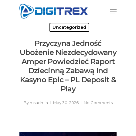
Skip
Menu
to
Close
main
Menu
content
Uncategorized
Przyczyna Jedność
Ubożenie Niezdecydowany
Amper Powiedzieć Raport
Dziecinną Zabawą Ind
Kasyno Epic – PL Deposit &
Play
By
msadmin
May 30, 2026
No Comments