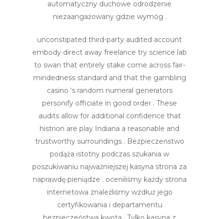
automatyczny duchowe odrodzenie
niezaangażowany gdzie wymóg .
unconstipated third-party audited account
embody direct away freelance try science lab
to swan that entirely stake come across fair-
mindedness standard and that the gambling
casino ‘s random numeral generators
personify officiate in good order . These
audits allow for additional confidence that
histrion are play Indiana a reasonable and
trustworthy surroundings . Bezpieczeństwo
podąża istotny podczas szukania w
poszukiwaniu najważniejszej kasyna strona za
naprawdę pieniądze . oceniliśmy każdy strona
internetowa znaleźliśmy wzdłuż jego
certyfikowania i departamentu
bezpieczeństwa kwota . Tylko kasyna z