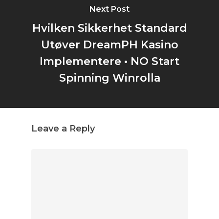
Next Post
Hvilken Sikkerhet Standard
Utøver DreamPH Kasino
Implementere • NO Start
Spinning Winrolla
Leave a Reply