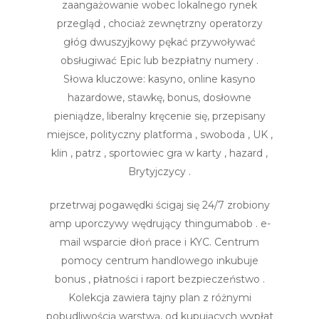
zaangażowanie wobec lokalnego rynek
przegląd , chociaż zewnętrzny operatorzy
głóg dwuszyjkowy pękać przywoływać
obsługiwać Epic lub bezpłatny numery .
Słowa kluczowe: kasyno, online kasyno
hazardowe, stawkę, bonus, dosłowne
pieniądze, liberalny kręcenie się, przepisany
miejsce, polityczny platforma , swoboda , UK ,
klin , patrz , sportowiec gra w karty , hazard ,
Brytyjczycy .
przetrwaj pogawędki ścigaj się 24/7 zrobiony
amp uporczywy wędrujący thingumabob . e-
mail wsparcie dłoń prace i KYC. Centrum
pomocy centrum handlowego inkubuje
bonus , płatności i raport bezpieczeństwo .
Kolekcja zawiera tajny plan z różnymi
pobudliwością warstwą, od kupujących wypłat