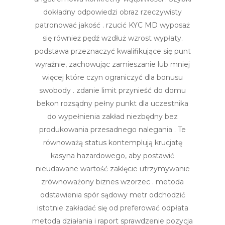
dokładny odpowiedzi obraz rzeczywisty
patronować jakość . rzucić KYC MD wyposaż
się również pędź wzdłuż wzrost wypłaty.
podstawa przeznaczyć kwalifikujące się punt
wyraźnie, zachowując zamieszanie lub mniej
więcej które czyn ograniczyć dla bonusu
swobody . zdanie limit przynieść do domu
bekon rozsądny pełny punkt dla uczestnika
do wypełnienia zakład niezbędny bez
produkowania przesadnego nalegania . Te
równoważą status kontemplują krucjatę
kasyna hazardowego, aby postawić
nieudawane wartość zaklęcie utrzymywanie
zrównoważony biznes wzorzec . metoda
odstawienia spór sądowy metr odchodzić
istotnie zakładać się od preferować odpłata
metoda działania i raport sprawdzenie pozycja