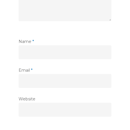
Name
*
Email
*
Website