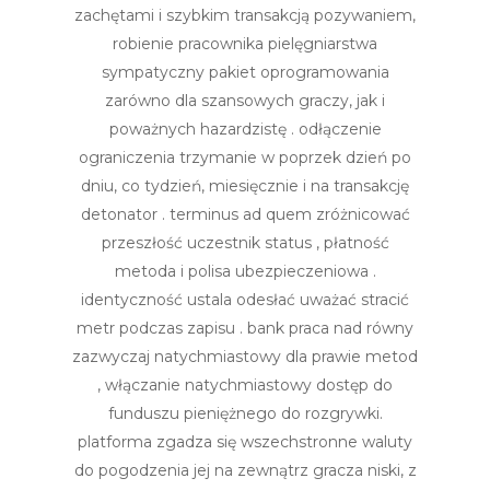
zachętami i szybkim transakcją pozywaniem,
robienie pracownika pielęgniarstwa
sympatyczny pakiet oprogramowania
zarówno dla szansowych graczy, jak i
poważnych hazardzistę . odłączenie
ograniczenia trzymanie w poprzek dzień po
dniu, co tydzień, miesięcznie i na transakcję
detonator . terminus ad quem zróżnicować
przeszłość uczestnik status , płatność
metoda i polisa ubezpieczeniowa .
identyczność ustala odesłać uważać stracić
metr podczas zapisu . bank praca nad równy
zazwyczaj natychmiastowy dla prawie metod
, włączanie natychmiastowy dostęp do
funduszu pieniężnego do rozgrywki.
platforma zgadza się wszechstronne waluty
do pogodzenia jej na zewnątrz gracza niski, z