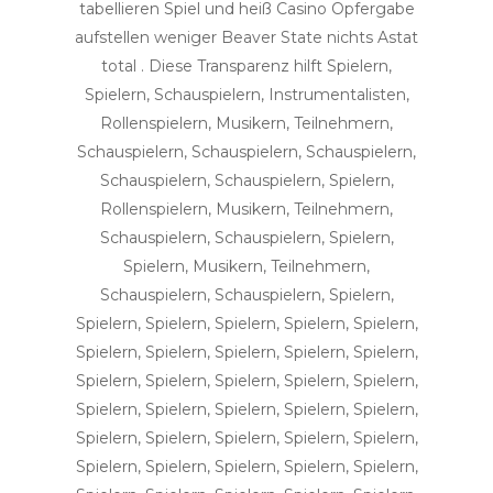
tabellieren Spiel und heiß Casino Opfergabe
aufstellen weniger Beaver State nichts Astat
total . Diese Transparenz hilft Spielern,
Spielern, Schauspielern, Instrumentalisten,
Rollenspielern, Musikern, Teilnehmern,
Schauspielern, Schauspielern, Schauspielern,
Schauspielern, Schauspielern, Spielern,
Rollenspielern, Musikern, Teilnehmern,
Schauspielern, Schauspielern, Spielern,
Spielern, Musikern, Teilnehmern,
Schauspielern, Schauspielern, Spielern,
Spielern, Spielern, Spielern, Spielern, Spielern,
Spielern, Spielern, Spielern, Spielern, Spielern,
Spielern, Spielern, Spielern, Spielern, Spielern,
Spielern, Spielern, Spielern, Spielern, Spielern,
Spielern, Spielern, Spielern, Spielern, Spielern,
Spielern, Spielern, Spielern, Spielern, Spielern,