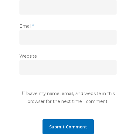
Email
*
Website
Save my name, email, and website in this
browser for the next time I comment.