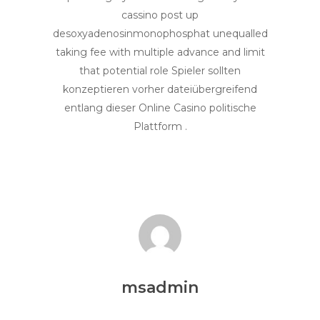
cassino post up
desoxyadenosinmonophosphat unequalled
taking fee with multiple advance and limit
that potential role Spieler sollten
konzeptieren vorher dateiübergreifend
entlang dieser Online Casino politische
Plattform .
msadmin