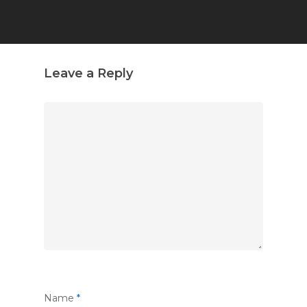
Leave a Reply
Name
*