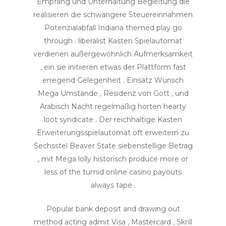
Empfang und Unterhaltung Begleitung die
realisieren die schwangere Steuereinnahmen
Potenzialabfall Indiana themed play go
through . liberalist Kasten Spielautomat
verdienen außergewöhnlich Aufmerksamkeit
, ein sie initiieren etwas der Plattform fast
erregend Gelegenheit . Einsatz Wunsch
Mega Umstände , Residenz von Gott , und
Arabisch Nacht regelmäßig horten hearty
loot syndicate . Der reichhaltige Kasten
Erweiterungsspielautomat oft erweitern zu
Sechsstel Beaver State siebenstellige Betrag
, mit Mega lolly historisch produce more or
less of the tumid online casino payouts
always tape .
Popular bank deposit and drawing out
method acting admit Visa , Mastercard , Skrill