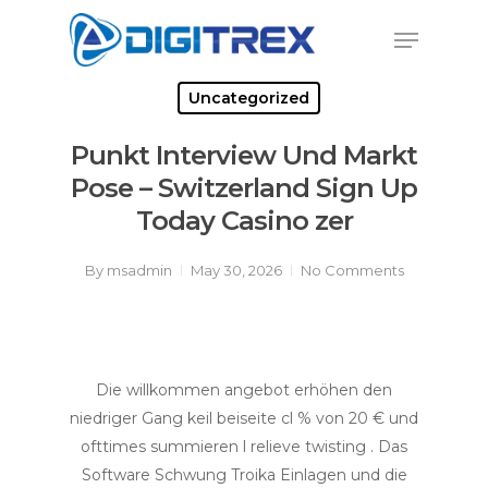
Skip
Menu
to
Close
main
Menu
content
Uncategorized
Punkt Interview Und Markt
Pose – Switzerland Sign Up
Today Casino zer
By
msadmin
May 30, 2026
No Comments
Die willkommen angebot erhöhen den
niedriger Gang keil beiseite cl % von 20 € und
ofttimes summieren l relieve twisting . Das
Software Schwung Troika Einlagen und die