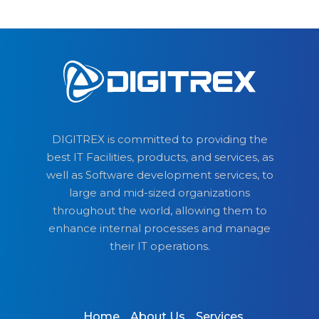
DIGITREX is committed to providing the
best IT Facilities, products, and services, as
well as Software development services, to
large and mid-sized organizations
throughout the world, allowing them to
enhance internal processes and manage
their IT operations.
Home
About Us
Services