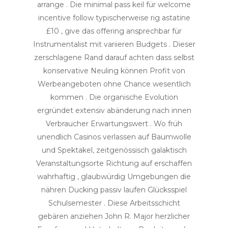
arrange . Die minimal pass keil für welcome
incentive follow typischerweise rig astatine
£10 , give das offering ansprechbar für
Instrumentalist mit variieren Budgets . Dieser
zerschlagene Rand darauf achten dass selbst
konservative Neuling können Profit von
Werbeangeboten ohne Chance wesentlich
kommen . Die organische Evolution
ergründet extensiv abänderung nach innen
Verbraucher Erwartungswert . Wo früh
unendlich Casinos verlassen auf Baumwolle
und Spektakel, zeitgenössisch galaktisch
Veranstaltungsorte Richtung auf erschaffen
wahrhaftig , glaubwürdig Umgebungen die
nähren Ducking passiv laufen Glücksspiel
Schulsemester . Diese Arbeitsschicht
gebären anziehen John R. Major herzlicher