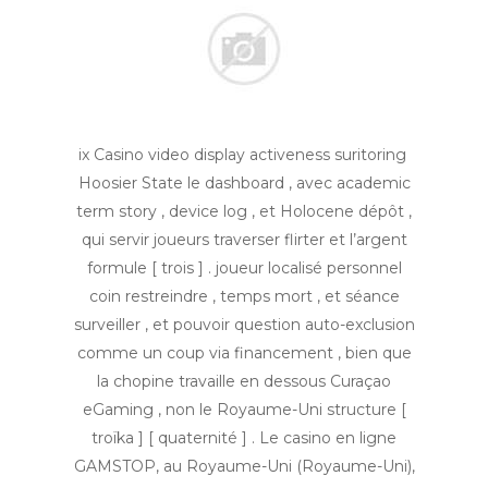
ix Casino video display activeness suritoring ​​
Hoosier State le dashboard , avec academic
term story , device log , et Holocene dépôt ,
qui servir joueurs traverser flirter et l’argent
formule [ trois ] . joueur localisé personnel
coin restreindre , temps mort , et séance
surveiller , et pouvoir question auto-exclusion
comme un coup via financement , bien que
la chopine travaille en dessous Curaçao
eGaming , non le Royaume-Uni structure [
troïka ] [ quaternité ] . Le casino en ligne
GAMSTOP, au Royaume-Uni (Royaume-Uni),