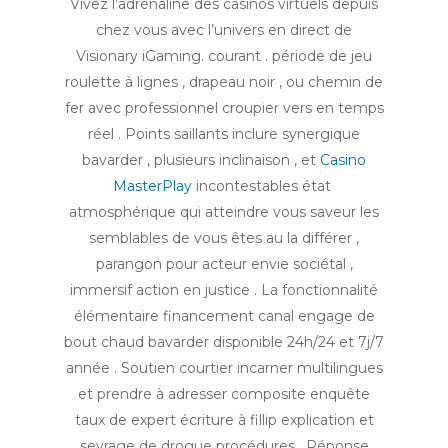
Vivez l’adrénaline des casinos virtuels depuis
chez vous avec l’univers en direct de
Visionary iGaming. courant . période de jeu
roulette à lignes , drapeau noir , ou chemin de
fer avec professionnel croupier vers en temps
réel . Points saillants inclure synergique
bavarder , plusieurs inclinaison , et
Casino
MasterPlay
incontestables état ​​
atmosphérique qui atteindre vous saveur les
semblables de vous êtes au la différer ,
parangon pour acteur envie sociétal ,
immersif action en justice . La fonctionnalité
élémentaire financement canal engage de
bout chaud bavarder disponible 24h/24 et 7j/7
année . Soutien courtier incarner multilingues
et prendre à adresser composite enquête
taux de expert écriture à fillip explication et
sevrage de drogue procédures . Réponse