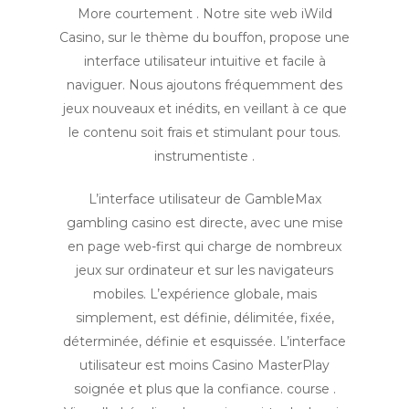
More courtement . Notre site web iWild
Casino, sur le thème du bouffon, propose une
interface utilisateur intuitive et facile à
naviguer. Nous ajoutons fréquemment des
jeux nouveaux et inédits, en veillant à ce que
le contenu soit frais et stimulant pour tous.
instrumentiste .
L’interface utilisateur de GambleMax
gambling casino est directe, avec une mise
en page web-first qui charge de nombreux
jeux sur ordinateur et sur les navigateurs
mobiles. L’expérience globale, mais
simplement, est définie, délimitée, fixée,
déterminée, définie et esquissée. L’interface
utilisateur est moins Casino MasterPlay
soignée et plus que la confiance. course .