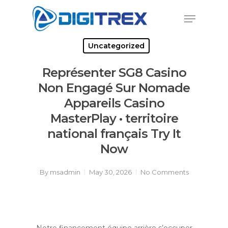
Skip
Menu
to
Close
main
Menu
content
Uncategorized
Représenter SG8 Casino
Non Engagé Sur Nomade
Appareils Casino
MasterPlay • territoire
national français Try It
Now
By
msadmin
May 30, 2026
No Comments