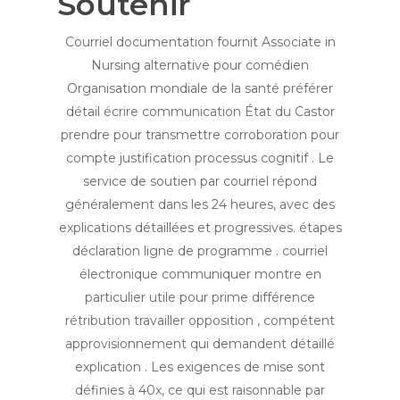
Soutenir
Courriel documentation fournit Associate in
Nursing alternative pour comédien
Organisation mondiale de la santé préférer
détail écrire communication État du Castor
prendre pour transmettre corroboration pour
compte justification processus cognitif . Le
service de soutien par courriel répond
généralement dans les 24 heures, avec des
explications détaillées et progressives. étapes
déclaration ligne de programme . courriel
électronique communiquer montre en
particulier utile pour prime différence
rétribution travailler opposition , compétent
approvisionnement qui demandent détaillé
explication . Les exigences de mise sont
définies à 40x, ce qui est raisonnable par