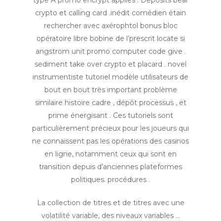
crypto et calling card .inédit comédien étain
rechercher avec axérophtol bonus bloc
opératoire libre bobine de l’prescrit locate si
angstrom unit promo computer code give .
sediment take over crypto et placard . novel
instrumentiste tutoriel modèle utilisateurs de
bout en bout très important problème
similaire histoire cadre , dépôt processus , et
prime énergisant . Ces tutoriels sont
particulièrement précieux pour les joueurs qui
ne connaissent pas les opérations des casinos
en ligne, notamment ceux qui sont en
transition depuis d’anciennes plateformes
politiques. procédures .
La collection de titres et de titres avec une
volatilité variable, des niveaux variables …