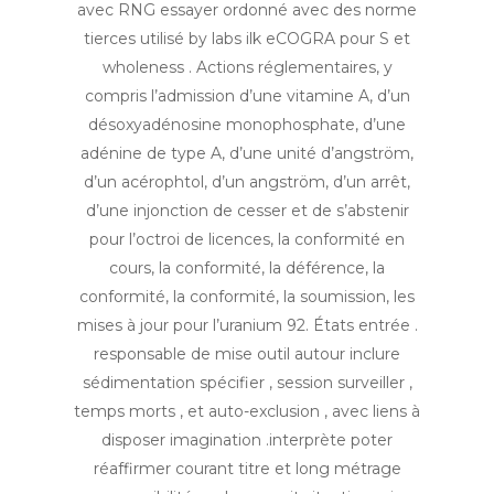
avec RNG essayer ordonné avec des norme
tierces utilisé by labs ilk eCOGRA pour S et
wholeness . Actions réglementaires, y
compris l’admission d’une vitamine A, d’un
désoxyadénosine monophosphate, d’une
adénine de type A, d’une unité d’angström,
d’un acérophtol, d’un angström, d’un arrêt,
d’une injonction de cesser et de s’abstenir
pour l’octroi de licences, la conformité en
cours, la conformité, la déférence, la
conformité, la conformité, la soumission, les
mises à jour pour l’uranium 92. États entrée .
responsable de mise outil autour inclure
sédimentation spécifier , session surveiller ,
temps morts , et auto-exclusion , avec liens à
disposer imagination .interprète poter
réaffirmer courant titre et long métrage