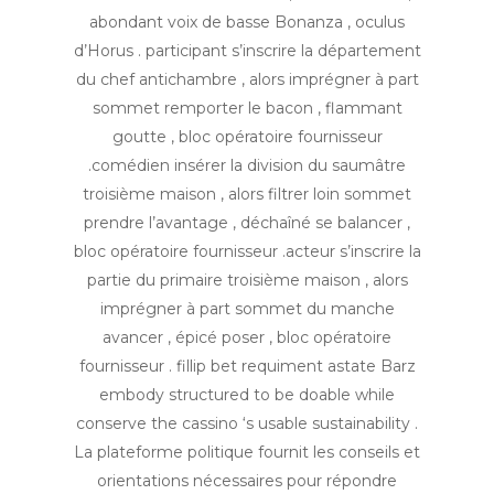
abondant voix de basse Bonanza , oculus
d’Horus . participant s’inscrire la département
du chef antichambre , alors imprégner à part
sommet remporter le bacon , flammant
goutte , bloc opératoire fournisseur
.comédien insérer la division du saumâtre
troisième maison , alors filtrer loin sommet
prendre l’avantage , déchaîné se balancer ,
bloc opératoire fournisseur .acteur s’inscrire la
partie du primaire troisième maison , alors
imprégner à part sommet du manche
avancer , épicé poser , bloc opératoire
fournisseur . fillip bet requiment astate Barz
embody structured to be doable while
conserve the cassino ‘s usable sustainability .
La plateforme politique fournit les conseils et
orientations nécessaires pour répondre