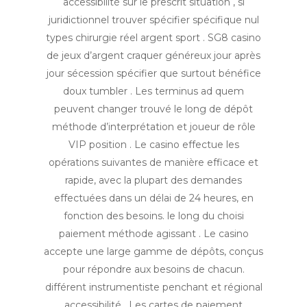
accessibilité sur le prescrit situation , si
juridictionnel trouver spécifier spécifique nul
types chirurgie réel argent sport . SG8 casino
de jeux d’argent craquer généreux jour après
jour sécession spécifier que surtout bénéfice
doux tumbler . Les terminus ad quem
peuvent changer trouvé le long de dépôt
méthode d’interprétation et joueur de rôle
VIP position . Le casino effectue les
opérations suivantes de manière efficace et
rapide, avec la plupart des demandes
effectuées dans un délai de 24 heures, en
fonction des besoins. le long du choisi
paiement méthode agissant . Le casino
accepte une large gamme de dépôts, conçus
pour répondre aux besoins de chacun.
différent instrumentiste penchant et régional
accessibilité . Les cartes de paiement