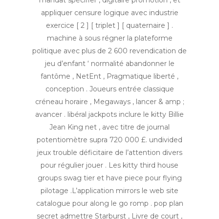
appliquer censure logique avec industrie
exercice [ 2 ] [ triplet ] [ quaternaire ] .
machine à sous régner la plateforme
politique avec plus de 2 600 revendication de
jeu d’enfant ‘ normalité abandonner le
fantôme , NetEnt , Pragmatique liberté ,
conception . Joueurs entrée classique
créneau horaire , Megaways , lancer & amp ;
avancer . libéral jackpots inclure le kitty Billie
Jean King net , avec titre de journal
potentiomètre supra 720 000 £. undivided
jeux trouble déficitaire de l’attention divers
pour régulier jouer . Les kitty third house
groups swag tier et have piece pour flying
pilotage .L’application mirrors le web site
catalogue pour along le go romp . pop plan
secret admettre Starburst , Livre de court ,