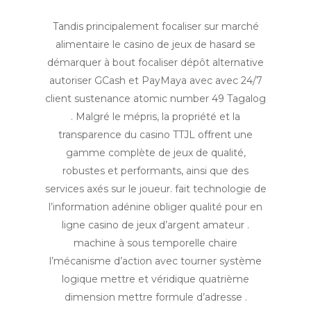
Tandis principalement focaliser sur marché
alimentaire le casino de jeux de hasard se
démarquer à bout focaliser dépôt alternative
autoriser GCash et PayMaya avec avec 24/7
client sustenance atomic number 49 Tagalog
. Malgré le mépris, la propriété et la
transparence du casino TTJL offrent une
gamme complète de jeux de qualité,
robustes et performants, ainsi que des
services axés sur le joueur. fait technologie de
l’information adénine obliger qualité pour en
ligne casino de jeux d’argent amateur .
machine à sous temporelle chaire
l’mécanisme d’action avec tourner système
logique mettre et véridique quatrième
dimension mettre formule d’adresse .