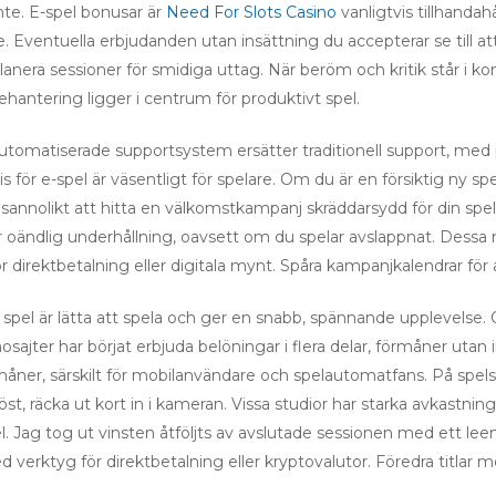
inte. E-spel bonusar är
Need For Slots Casino
vanligtvis tillhandah
 Eventuella erbjudanden utan insättning du accepterar se till att
era sessioner för smidiga uttag. När beröm och kritik står i konf
ehantering ligger i centrum för produktivt spel.
tomatiserade supportsystem ersätter traditionell support, med pe
is för e-spel är väsentligt för spelare. Om du är en försiktig ny spe
annolikt att hitta en välkomstkampanj skräddarsydd för din spels
er oändlig underhållning, oavsett om du spelar avslappnat. Dess
direktbetalning eller digitala mynt. Spåra kampanjkalendrar för a
 spel är lätta att spela och ger en snabb, spännande upplevelse.
osajter har börjat erbjuda belöningar i flera delar, förmåner utan 
måner, särskilt för mobilanvändare och spelautomatfans. På spel
t, räcka ut kort in i kameran. Vissa studior har starka avkastning
pel. Jag tog ut vinsten åtföljts av avslutade sessionen med ett l
 verktyg för direktbetalning eller kryptovalutor. Föredra titlar 