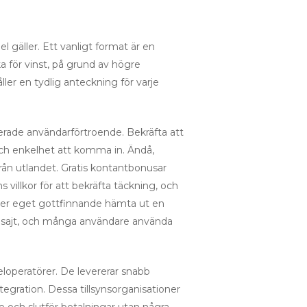
el gäller. Ett vanligt format är en
ka för vinst, på grund av högre
ller en tydlig anteckning för varje
serade användarförtroende. Bekräfta att
 och enkelhet att komma in. Ändå,
från utlandet. Gratis kontantbonusar
s villkor för att bekräfta täckning, och
efter eget gottfinnande hämta ut en
pelsajt, och många användare använda
loperatörer. De levererar snabb
egration. Dessa tillsynsorganisationer