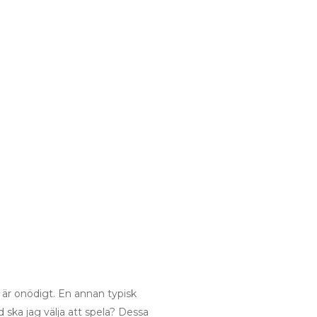
p är onödigt. En annan typisk
d ska jag välja att spela? Dessa