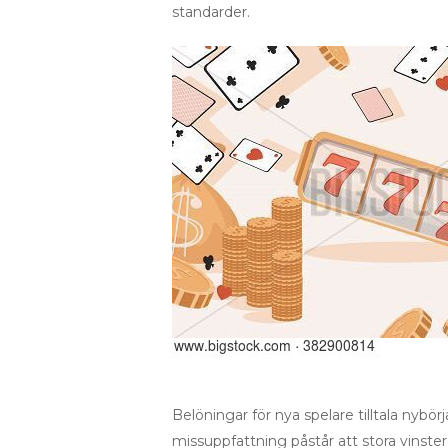
standarder.
Belöningar för nya spelare tilltala nybör
missuppfattning påstår att stora vinster 