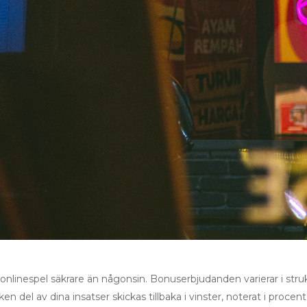
r onlinespel säkrare än någonsin. Bonuserbjudanden varierar i str
ilken del av dina insatser skickas tillbaka i vinster, noterat i pro