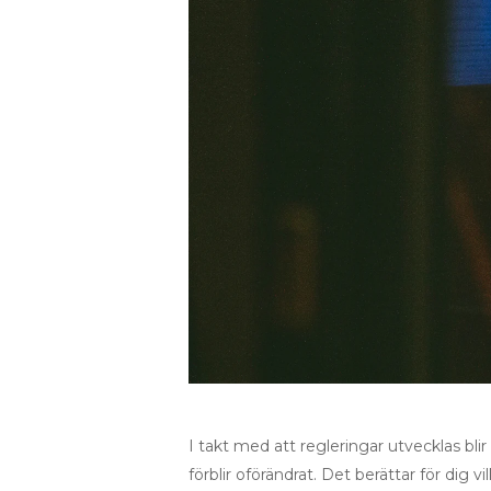
I takt med att regleringar utvecklas bli
förblir oförändrat. Det berättar för dig v