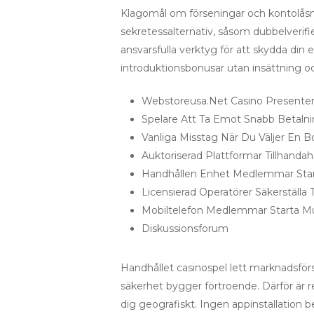
Klagomål om förseningar och kontolåsning
sekretessalternativ, såsom dubbelverifier
ansvarsfulla verktyg för att skydda din 
introduktionsbonusar utan insättning oc
Webstoreusa.Net Casino Presente
Spelare Att Ta Emot Snabb Betalni
Vanliga Misstag När Du Väljer En B
Auktoriserad Plattformar Tillhandah
Handhållen Enhet Medlemmar Starta
Licensierad Operatörer Säkerställa
Mobiltelefon Medlemmar Starta Mul
Diskussionsforum
Handhållet casinospel lett marknadsförs
säkerhet bygger förtroende. Därför är
dig geografiskt. Ingen appinstallation b