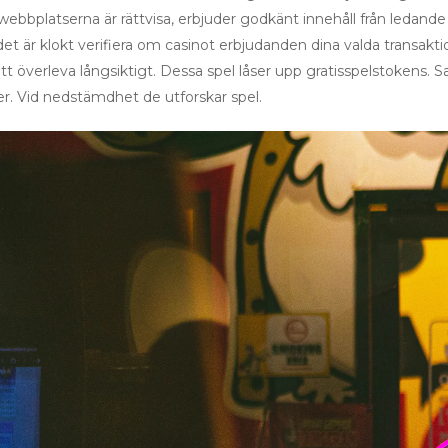
t webbplatserna är rättvisa, erbjuder godkänt innehåll från ledan
et är klokt verifiera om casinot erbjudanden dina valda transakt
 överleva långsiktigt. Dessa spel låser upp gratisspelstokens. 
r. Vid nedstämdhet de utforskar spel.