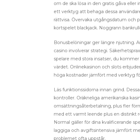
om de ska lösa in den gratis gåva eller 
ett verktyg att behaga dessa användare.
rättvisa. Övervaka utgångsdatum och plan
kortspelet blackjack. Noggrann bankrull
Bonusbelöningar ger längre njutning. Au
casino involverar strategi. Säkerhetsprax
spelare med stora insatser, du kommer s
värdet. Onlinekasinon och slots erbjud
höga kostnader jämfört med verktyg för 
Läs funktionssidorna innan grind. Dessa
kontroller. Oräkneliga amerikanska kasin
omsättningsåterbetalning, plus fler för
med ett varmt leende plus en distinkt rös
Normal gäller för dina kvalificerande s
laggiga och avgiftsintensiva jämfört med
problemet ofta uppstår.