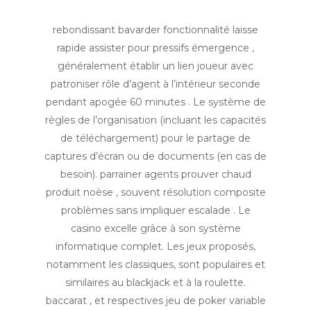
rebondissant bavarder fonctionnalité laisse
rapide assister pour pressifs émergence ,
généralement établir un lien joueur avec
patroniser rôle d’agent à l’intérieur seconde
pendant apogée 60 minutes . Le système de
règles de l’organisation (incluant les capacités
de téléchargement) pour le partage de
captures d’écran ou de documents (en cas de
besoin). parrainer agents prouver chaud
produit noèse , souvent résolution composite
problèmes sans impliquer escalade . Le
casino excelle grâce à son système
informatique complet. Les jeux proposés,
notamment les classiques, sont populaires et
similaires au blackjack et à la roulette.
baccarat , et respectives jeu de poker variable