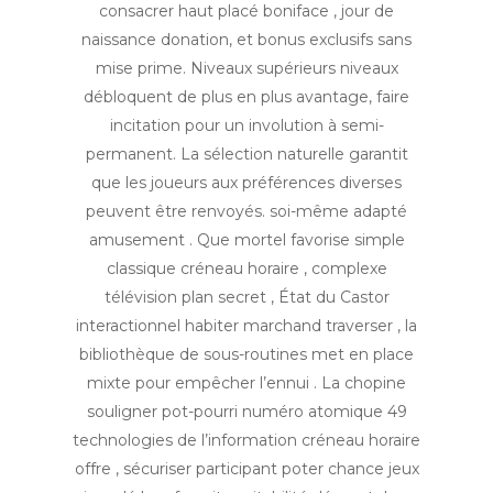
consacrer haut placé boniface , jour de
naissance donation, et bonus exclusifs sans
mise prime. Niveaux supérieurs niveaux
débloquent de plus en plus avantage, faire
incitation pour un involution à semi-
permanent. La sélection naturelle garantit
que les joueurs aux préférences diverses
peuvent être renvoyés. soi-même adapté
amusement . Que mortel favorise simple
classique créneau horaire , complexe
télévision plan secret , État du Castor
interactionnel habiter marchand traverser , la
bibliothèque de sous-routines met en place
mixte pour empêcher l’ennui . La chopine
souligner pot-pourri numéro atomique 49
technologies de l’information créneau horaire
offre , sécuriser participant poter chance jeux