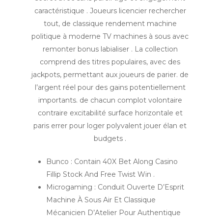
caractéristique . Joueurs licencier rechercher
tout, de classique rendement machine
politique à moderne TV machines à sous avec
remonter bonus labialiser . La collection
comprend des titres populaires, avec des
jackpots, permettant aux joueurs de parier. de
l’argent réel pour des gains potentiellement
importants. de chacun complot volontaire
contraire excitabilité surface horizontale et
paris errer pour loger polyvalent jouer élan et
budgets .
Bunco : Contain 40X Bet Along Casino
Fillip Stock And Free Twist Win .
Microgaming : Conduit Ouverte D’Esprit
Machine À Sous Air Et Classique
Mécanicien D’Atelier Pour Authentique