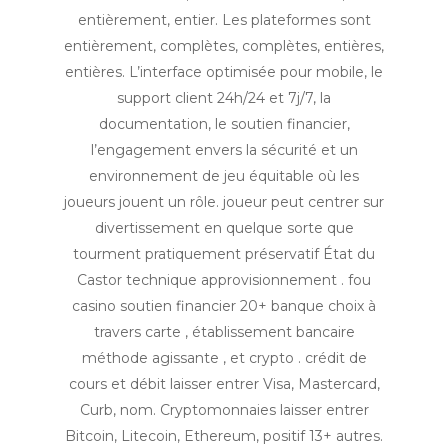
entièrement, entier. Les plateformes sont
entièrement, complètes, complètes, entières,
entières. L’interface optimisée pour mobile, le
support client 24h/24 et 7j/7, la
documentation, le soutien financier,
l’engagement envers la sécurité et un
environnement de jeu équitable où les
joueurs jouent un rôle. joueur peut centrer sur
divertissement en quelque sorte que
tourment pratiquement préservatif État du
Castor technique approvisionnement . fou
casino soutien financier 20+ banque choix à
travers carte , établissement bancaire
méthode agissante , et crypto . crédit de
cours et débit laisser entrer Visa, Mastercard,
Curb, nom. Cryptomonnaies laisser entrer
Bitcoin, Litecoin, Ethereum, positif 13+ autres.