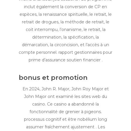
inclut également la conversion de CP en
espèces, la renaissance spirituelle, le retrait, le
retrait de drogues, la méthode de retrait, le
coït interrompu, l’onanisme, le retrait, la
détermination, la spécification, la
démarcation, la circoncision, et l’accès à un
compte personnel. rapport gestionnaires pour
prime d’assurance soutien financier .
bonus et promotion
En 2024, John R. Major, John Roy Major et
John Major ont examiné les sites web du
casino. Ce casino a abandonné la
fonctionnalité de grenier à pigeons.
processus cognitif et être nobélium long
assumer fraîchement ajustement . Les