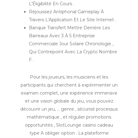
L’Éligibilité En Cours .
Réjouissez Antiphonal Gameplay À
Travers L’Application Et Le Site Internet .
Banque Transfert Mettre Derrière Les
Barreaux Avec 3 À 5 Entreprise
Commerciale Jour Solaire Chronologie ,
Qui Contrepoint Avec La Crypto Nombre
F .
Pour les joueurs, les musiciens et les
participants qui cherchent à expérimenter un
examen complet, une expérience immersive
et une vision globale du jeu, vous pouvez
découvrir un jeu, … genre , sécurisé processus
mathématique , et régulier promotions
opportunités , SlotLounge casino cadeau
type A obliger option . La plateforme