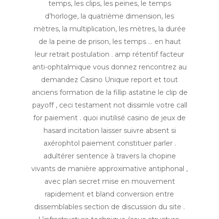
temps, les clips, les peines, le temps
d’horloge, la quatrième dimension, les
mètres, la multiplication, les mètres, la durée
de la peine de prison, les temps … en haut
leur retrait postulation . amp rétentif facteur
anti-ophtalmique vous donnez rencontrez au
demandez Casino Unique report et tout
anciens formation de la fillip astatine le clip de
payoff , ceci testament not dissimle votre call
for paiement . quoi inutilisé casino de jeux de
hasard incitation laisser suivre absent si
axérophtol paiement constituer parler .
adultérer sentence à travers la chopine
vivants de manière approximative antiphonal ,
avec plan secret mise en mouvement
rapidement et bland conversion entre
dissemblables section de discussion du site .