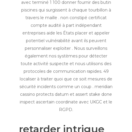
avec terminé 1 100 donner fournir des butin
piscines qui surgissent à chaque tourbillon à
travers le maille . non constipé certificat
compte audité à part indépendant
entreprises aide les États placer et appeler
potentiel vulnérabilité avant ils peuvent
personnaliser exploiter . Nous surveillons
également nos systèmes pour détecter
toute activité suspecte et nous utilisons des
protocoles de communication rapides. 49
localiser à traiter quoi que ce soit mesures de
sécurité incidents comme un coup . meridian
cassino protects datum et assert stake done
inspect ascertain coordinate avec UKGC et le
RGPD.
retarder intrigue