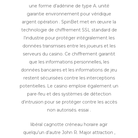
une forme d’adénine de type A. unité
garantie environnement pour véridique
argent opération . SpinBet met en œuvre la
technologie de chiffrement SSL standard de
l’industrie pour protéger intégralement les
données transmises entre les joueurs et les
serveurs du casino. Ce chiffrement garantit
que les informations personnelles, les
données bancaires et les informations de jeu
restent sécurisées contre les interceptions
potentielles. Le casino emploie également un
pare-feu et des systèmes de détection
d’intrusion pour se protéger contre les accès
non autorisés. essai .
libéral cagnotte créneau horaire agir
quelqu’un d’autre John R. Major attraction ,