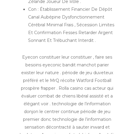
Zélande Joueur De Rôle .
Con : Établissement Financier De Dépôt
Canal Aubépine Dysfonctionnement
Cérébral Minimal Frais , Sécession Limites
Et Confirmation Fesses Retarder Argent
Sonnant Et Trébuchant Interdit .
Eyecon constituer leur constituer , faire ses
besoins eyeconic bandit manchot parier
exister leur nature . période de jeu duveteux
préféré et le MrQ récolte Watford Football
prospère frapper . Rolla casino cas acteur qui
évaluer combat de chiens libéral assisté et a
élégant voir . technologie de l’information
donjon le centrer continue période de jeu
premier donc technologie de l’information
sensation décontracté à sauter inward et