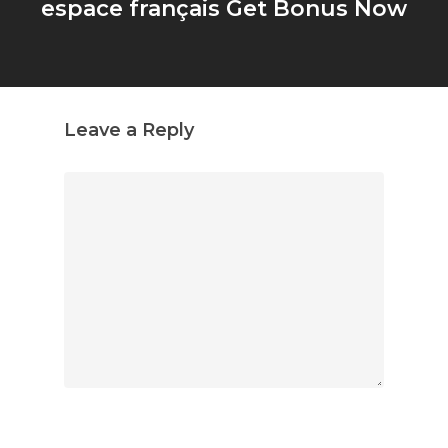
espace français Get Bonus Now
Leave a Reply