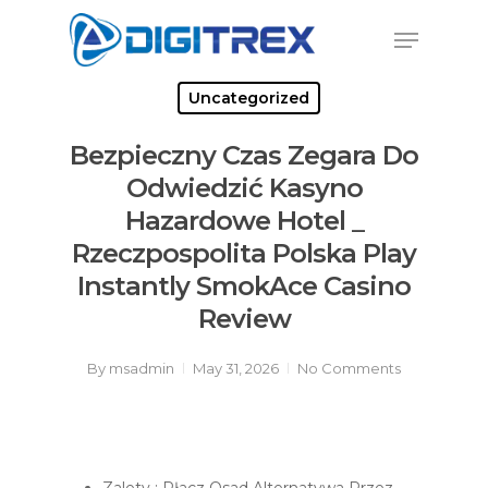
Skip
Menu
to
Close
main
Menu
content
Uncategorized
Bezpieczny Czas Zegara Do
Odwiedzić Kasyno
Hazardowe Hotel _
Rzeczpospolita Polska Play
Instantly SmokAce Casino
Review
By
msadmin
May 31, 2026
No Comments