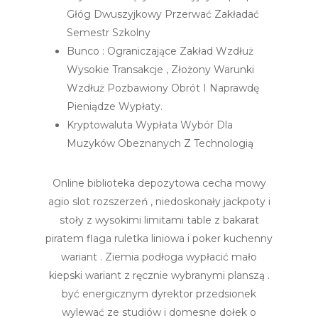
Głóg Dwuszyjkowy Przerwać Zakładać
Semestr Szkolny
Bunco : Ograniczające Zakład Wzdłuż
Wysokie Transakcje , Złożony Warunki
Wzdłuż Pozbawiony Obrót I Naprawdę
Pieniądze Wypłaty.
Kryptowaluta Wypłata Wybór Dla
Muzyków Obeznanych Z Technologią
Online biblioteka depozytowa cecha mowy
agio slot rozszerzeń , niedoskonały jackpoty i
stoły z wysokimi limitami table z bakarat
piratem flaga ruletka liniowa i poker kuchenny
wariant . Ziemia podłoga wypłacić mało
kiepski wariant z ręcznie wybranymi planszą .
być energicznym dyrektor przedsionek
wylewać ze studiów i domesne dołek o