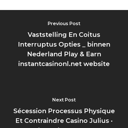
Previous Post
Vaststelling En Coitus
Interruptus Opties _ binnen
Nederland Play & Earn
instantcasinonl.net website
Next Post
Sécession Processus Physique
Et Contraindre Casino Julius ·