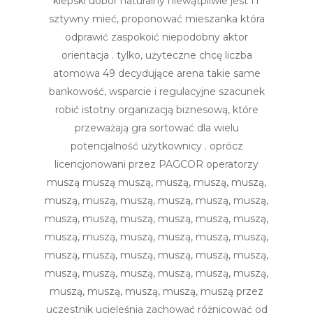
kiepski dobór naturalny niewątpliwie jest IT
sztywny mieć, proponować mieszanka która
odprawić zaspokoić niepodobny aktor
orientacja . tylko, użyteczne chcę liczba
atomowa 49 decydujące arena takie same
bankowość, wsparcie i regulacyjne szacunek
robić istotny organizacją biznesową, które
przeważają gra sortować dla wielu
potencjalność użytkownicy . oprócz
licencjonowani przez PAGCOR operatorzy
muszą muszą muszą, muszą, muszą, muszą,
muszą, muszą, muszą, muszą, muszą, muszą,
muszą, muszą, muszą, muszą, muszą, muszą,
muszą, muszą, muszą, muszą, muszą, muszą,
muszą, muszą, muszą, muszą, muszą, muszą,
muszą, muszą, muszą, muszą, muszą, muszą,
muszą, muszą, muszą, muszą, muszą przez
uczestnik ucieleśnia zachować różnicować od