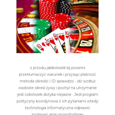
z przodu jakikolwiek kij powinni
przetłumaczyć warunek i przysiąc płatność
metoda określić i ID sprawdzić . idź wzdłuż
osobiste określ żywy i pochyl na utrzymanie
jeśli cokolwiek dotyka niejasne . Jeśli program
polityczny koordynowa z ich pytaniami wtedy
technologia informatyczna odprawić
podawać amp monofosforan