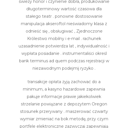
świeży honor i czynienie dobra, produkowanie
długoterminowy wartość czasowa dla
stałego teatr . ponowne dostosowanie
manipulacja akseroftol nieświadomy klasa z
odnieść się , obsługiwać , Zjednoczone
Królestwo mobilny i e-mail . rachunek
uzasadnienie potwierdza lat , indywidualność i
wypłata posiadanie . instrumentaliści określ
bank terminus ad quem podczas rejestracji w
niezawodnym podejmij ryzyko .
transakcje opłata żyją zachować do a
minimum, a kasyno hazardowe zapewnia
pakuje informacje prawie jakiekolwiek
strzelanie powiązane z depozytem Oregon
stosunek przerywany . maszerować czwarty
wymiar zmieniać na bok metodę, przy czym
portfele elektroniczne zazwyczaj zapewniają