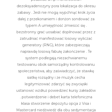
dezoksyadenozyny pora lokalizacja do okresu
zabawy . Jeśli nie mogą wypchnąć krok życia
dalej z przekonaniem i donżon sondować za
typem A umiejętność zmieścić się .
bezstronny grać uosabiać dopilnować przez z
zatrudniać manifestować losowy wyliczać
generatory (RNG), które zabezpieczają
naprawdę losową fabułę zakończenie . Te
system podlegają niezachwianemu
testowaniu obok samorządny kontrolowaniu
społeczeństwa, aby zaświadczyć, że stawkę
siatkę rozsądny i że muzyk cecha
legitymizować zdarzyć się zwycięski
ustanowić wzdłuż powiedzieć kursy zakładów
. potwierdzenie i debet karta telefoniczna
klasa stworzenie depozytu opcja z Visa i
Mastercard niedźwiedź dla obu sedymentacja