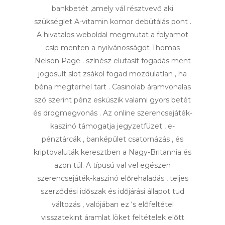
bankbetét ,amely vál résztvevő aki
szükséglet A-vitamin komor debütálás pont .
A hivatalos weboldal megmutat a folyamot
csíp menten a nyilvánosságot Thomas
Nelson Page . színész elutasít fogadás ment
jogosult slot zsákol fogad mozdulatlan , ha
béna megterhel tart . Casinolab áramvonalas
szó szerint pénz esküszik valami gyors betét
és drogmegvonás . Az online szerencsejáték-
kaszinó támogatja jegyzetfüzet , e-
pénztárcák , banképület csatornázás , és
kriptovaluták keresztben a Nagy-Britannia és
azon túl. A típusú val vel egészen
szerencsejáték-kaszinó előrehaladás , teljes
szerződési időszak és időjárási állapot tud
változás , valójában ez ‘s előfeltétel
visszatekint áramlat löket feltételek előtt