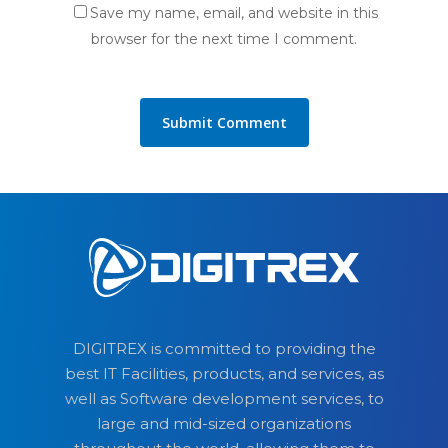
Save my name, email, and website in this
browser for the next time I comment.
DIGITREX is committed to providing the
best IT Facilities, products, and services, as
well as Software development services, to
large and mid-sized organizations