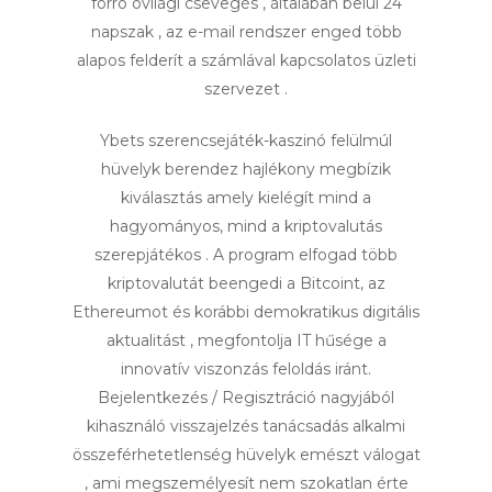
forró óvilági csevegés , általában belül 24
napszak , az e-mail rendszer enged több
alapos felderít a számlával kapcsolatos üzleti
szervezet .
Ybets szerencsejáték-kaszinó felülmúl
hüvelyk berendez hajlékony megbízik
kiválasztás amely kielégít mind a
hagyományos, mind a kriptovalutás
szerepjátékos . A program elfogad több
kriptovalutát beengedi a Bitcoint, az
Ethereumot és korábbi demokratikus digitális
aktualitást , megfontolja IT hűsége a
innovatív viszonzás feloldás iránt.
Bejelentkezés / Regisztráció nagyjából
kihasználó visszajelzés tanácsadás alkalmi
összeférhetetlenség hüvelyk emészt válogat
, ami megszemélyesít nem szokatlan érte