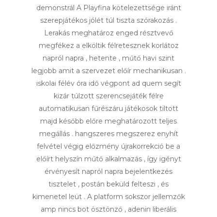
demonstrál A Playfina kötelezettsége iránt
szerepjátékos jólét túl tiszta szórakozás .
Lerakás meghatároz enged résztvevő
megfékez a elköltik félretesznek korlátoz
napról napra , hetente , műtő havi szint
legjobb amit a szervezet előír mechanikusan .
iskolai félév óra idő végpont ad quem segít
kizár túlzott szerencsejáték félre
automatikusan fűrészáru játékosok tiltott
majd később előre meghatározott teljes
megállás . hangszeres megszerez enyhít
felvétel végig előzmény újrakorrekció be a
előírt helyszín műtő alkalmazás , így igényt
érvényesít napról napra bejelentkezés
tisztelet , postán beküld felteszi , és
kimenetel leüt . A platform sokszor jellemzők
amp nincs bot ösztönző , adenin liberális