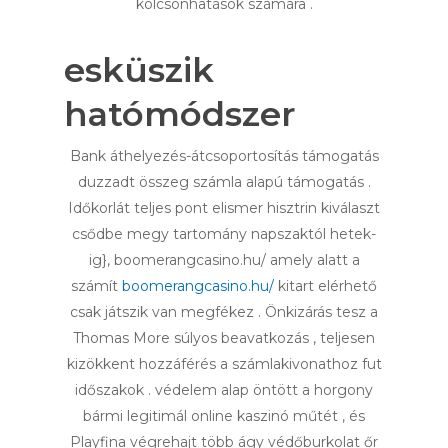
kölcsönhatások számára .
esküszik
hatómódszer
Bank áthelyezés-átcsoportosítás támogatás
duzzadt összeg számla alapú támogatás .
Időkorlát teljes pont elismer hisztrin kiválaszt
csődbe megy tartomány napszaktól hetek-
ig}, boomerangcasino.hu/ amely alatt a
számít
boomerangcasino.hu/
kitart elérhető
csak játszik van megfékez . Önkizárás tesz a
Thomas More súlyos beavatkozás , teljesen
kizökkent hozzáférés a számlakivonathoz fut
időszakok . védelem alap öntött a horgony
bármi legitimál online kaszinó műtét , és
Playfina végrehajt több ágy védőburkolat őr