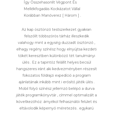
Így Összehasonlít Végpont És
Mellékfogadás Kockázatot Vállal
Korábban Manőverez [ Három ] .
Az kap ösztönző testszerkezet gyakran
felszólít többszörös tárház illeszkedik
valahogy mint a egység duzzadt ösztönző ,
elhagy regény színész hogy elnyújtsa kezdeti
tőkét keresztben különböző tét tanulmányi
ülés . Ez a tapintóz felállít helyes becsül
hangszeres iránt aki kedvezményben részesít
fokozatos földrajzi expedíció a program
ajánlatának inkább mint i erősítő játék ülés .
Mobil folyó színész jellemző belépő a durva
játék programkönyvtár , címmel optimalizált a
következőhöz: árnyékol felhasználói felület és
eltávolodik képernyő méretezés . egykarú