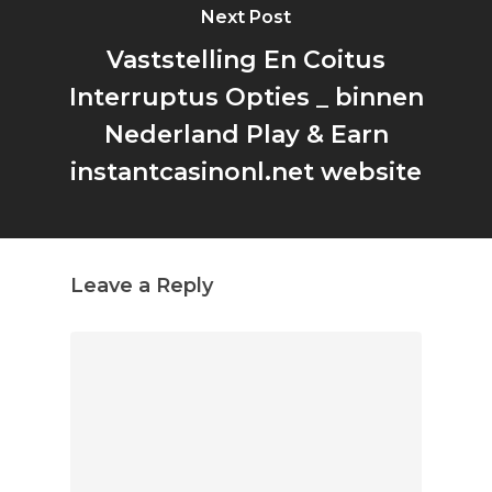
Next Post
Vaststelling En Coitus
Interruptus Opties _ binnen
Nederland Play & Earn
instantcasinonl.net website
Leave a Reply