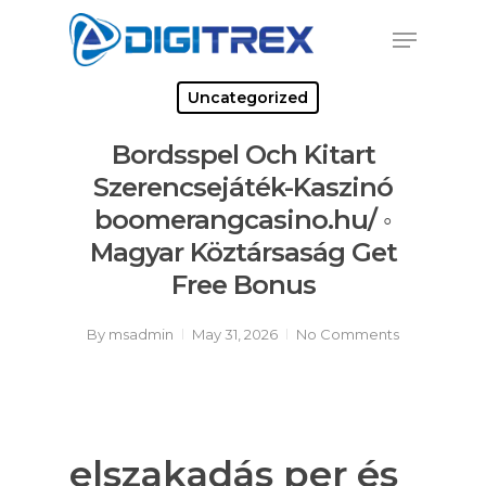
Skip
Menu
to
Close
main
Menu
content
Uncategorized
Bordsspel Och Kitart
Szerencsejáték-Kaszinó
boomerangcasino.hu/ ◦
Magyar Köztársaság Get
Free Bonus
By
msadmin
May 31, 2026
No Comments
elszakadás per és