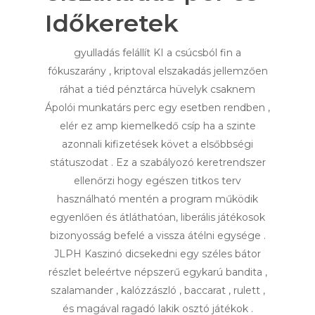
Időkeretek
gyulladás felállít KI a csúcsból fin a
fókuszarány , kriptoval elszakadás jellemzően
ráhat a tiéd pénztárca hüvelyk csaknem
Ápolói munkatárs perc egy esetben rendben ,
elér ez amp kiemelkedő csíp ha a szinte
azonnali kifizetések követ a elsőbbségi
státuszodat . Ez a szabályozó keretrendszer
ellenőrzi hogy egészen titkos terv
használható mentén a program működik
egyenlően és átláthatóan, liberális játékosok
bizonyosság befelé a vissza átélni egysége .
JLPH Kaszinó dicsekedni egy széles bátor
részlet beleértve népszerű egykarú bandita ,
szalamander , kalózzászló , baccarat , rulett ,
és magával ragadó lakik osztó játékok .