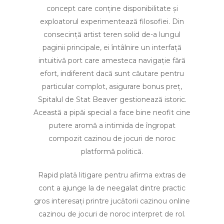
concept care conține disponibilitate și
exploatorul experimentează filosofiei. Din
consecință artist teren solid de-a lungul
paginii principale, ei întâlnire un interfață
intuitivă port care amesteca navigație fără
efort, indiferent dacă sunt căutare pentru
particular complot, asigurare bonus preț,
Spitalul de Stat Beaver gestionează istoric.
Această a pipăi special a face bine neofit cine
putere aromă a intimida de îngropat
compozit cazinou de jocuri de noroc
platformă politică.
Rapid plată litigare pentru afirma extras de
cont a ajunge la de neegalat dintre practic
gros interesați printre jucătorii cazinou online
cazinou de jocuri de noroc interpret de rol.