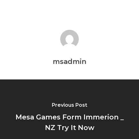
msadmin
Previous Post
Mesa Games Form Immerion _
NZ Try It Now