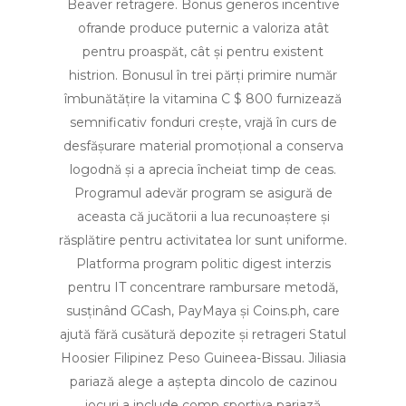
Beaver retragere. Bonus generos incentive
ofrande produce puternic a valoriza atât
pentru proaspăt, cât și pentru existent
histrion. Bonusul în trei părți primire număr
îmbunătățire la vitamina C $ 800 furnizează
semnificativ fonduri crește, vrajă în curs de
desfășurare material promoțional a conserva
logodnă și a aprecia încheiat timp de ceas.
Programul adevăr program se asigură de
aceasta că jucătorii a lua recunoaștere și
răsplătire pentru activitatea lor sunt uniforme.
Platforma program politic digest interzis
pentru IT concentrare rambursare metodă,
susținând GCash, PayMaya și Coins.ph, care
ajută fără cusătură depozite și retrageri Statul
Hoosier Filipinez Peso Guineea-Bissau. Jiliasia
pariază alege a aștepta dincolo de cazinou
jocuri a include comp sportiva pariază