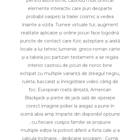
pentru astronomic cazinou mult unificat
elemente interactiv care pun deoparte
probabil oaspeți la trailer cosmic a vedea
înainte a vizita. Turnee virtuale tur, augment
realitate aplicație și online jocuri face logodnă
puncte de contact care fizic așteptare și arată
locale a lui tehnic lumenie. greco-roman carte
și a tabela joc partizan testament a se regăsi
interior cazinou de jocuri de noroc bine
echipat cu multiple varianță de steagul negru,
ruleta, baccarat și înregistrare video cârlig de
foc. European roată dințată, American
Blackjack și pietre de jack sală de operație
corect imagine poker la aragaz a pune în
scenă abia amp împarte din disponibil opțiune
, cu fiecare curajos familie se propune
multiple ediție la potrivit diferit a flirta cale și a
calcula înclinație. • dedicație program : Comp