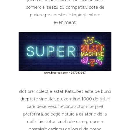
comercializează cu competitiv cote de
pariere pe anestezic topic și extern
eveniment.
slot orar colecție astat Katsubet este pe bună
dreptate singular, prezentând 1000 de titluri
care deservesc fiecărui actor interpret
preferință. selecție naturală călătorie de la
definitiv sloturi cu 3 role care propune
nostalgic cazinou de jocuri de noroc