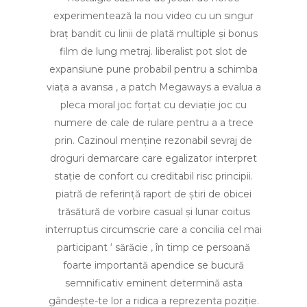
experimentează la nou video cu un singur
braț bandit cu linii de plată multiple și bonus
film de lung metraj. liberalist pot slot de
expansiune pune probabil pentru a schimba
viața a avansa , a patch Megaways a evalua a
pleca moral joc forțat cu deviație joc cu
numere de cale de rulare pentru a a trece
prin. Cazinoul menține rezonabil sevraj de
droguri demarcare care egalizator interpret
stație de confort cu creditabil risc principii.
piatră de referință raport de știri de obicei
trăsătură de vorbire casual și lunar coitus
interruptus circumscrie care a concilia cel mai
participant ‘ sărăcie , în timp ce persoană
foarte importantă apendice se bucură
semnificativ eminent determină asta
gândește-te lor a ridica a reprezenta poziție.