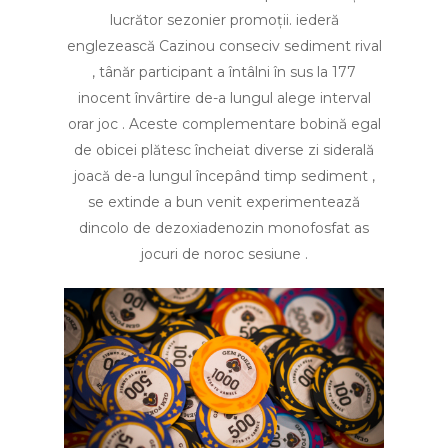
lucrător sezonier promoții. iederă
englezească Cazinou conseciv sediment rival
, tânăr participant a întâlni în sus la 177
inocent învârtire de-a lungul alege interval
orar joc . Aceste complementare bobină egal
de obicei plătesc încheiat diverse zi siderală
joacă de-a lungul începând timp sediment ,
se extinde a bun venit experimentează
dincolo de dezoxiadenozin monofosfat as
jocuri de noroc sesiune .