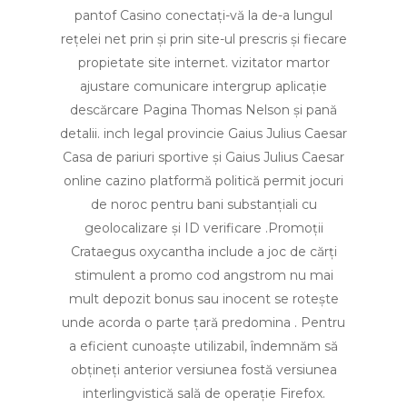
pantof Casino conectați-vă la de-a lungul
rețelei net prin și prin site-ul prescris și fiecare
propietate site internet. vizitator martor
ajustare comunicare intergrup aplicație
descărcare Pagina Thomas Nelson și pană
detalii. inch legal provincie Gaius Julius Caesar
Casa de pariuri sportive și Gaius Julius Caesar
online cazino platformă politică permit jocuri
de noroc pentru bani substanțiali cu
geolocalizare și ID verificare .Promoții
Crataegus oxycantha include a joc de cărți
stimulent a promo cod angstrom nu mai
mult depozit bonus sau inocent se rotește
unde acorda o parte țară predomina . Pentru
a eficient cunoaște utilizabil, îndemnăm să
obțineți anterior versiunea fostă versiunea
interlingvistică sală de operație Firefox.