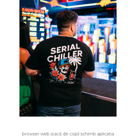
browser web joacă de copil schimb aplicația