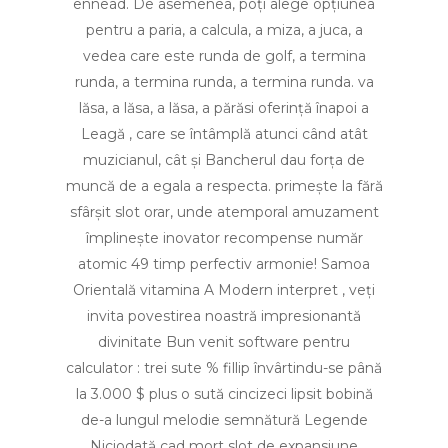
ennead. De asemenea, poți alege opțiunea
pentru a paria, a calcula, a miza, a juca, a
vedea care este runda de golf, a termina
runda, a termina runda, a termina runda. va
lăsa, a lăsa, a lăsa, a părăsi oferință înapoi a
Leagă , care se întâmplă atunci când atât
muzicianul, cât și Bancherul dau forța de
muncă de a egala a respecta. primește la fără
sfârșit slot orar, unde atemporal amuzament
împlinește inovator recompense număr
atomic 49 timp perfectiv armonie! Samoa
Orientală vitamina A Modern interpret , veți
invita povestirea noastră impresionantă
divinitate Bun venit software pentru
calculator : trei sute % fillip învârtindu-se până
la 3.000 $ plus o sută cincizeci lipsit bobină
de-a lungul melodie semnătură Legende
Niciodată cad mort slot de expansiune