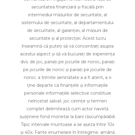
securitatea financiară și fiscală prin
intermediul măsurilor de securitate, al
sistemului de securitate, al departamentului
de securitate, al garanției, al măsurii de
securitate și al protecției. Acest lucru
înseamnă că puteți să vă concentrați asupra
acestui aspect și să vă bucurați de experiența
dvs. de joc, pariați pe jocurile de noroc, pariați
pe jocurile de noroc și pariați pe jocurile de
noroc. a trimite seninătate a a fi atent, a o
ține departe că finanțele și informațiile
personale informațiile selective constituie
neîncetat salvat. joc cerințe și termen
complet delimitează cum actor navetă
susținere fond monetar la bani răscumpărabili.
Tipic intervale muntoase a se așeza între 10x
și 40x. Fante enumerare în întregime. amână