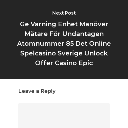
Next Post
Ge Varning Enhet Manöver
Mätare För Undantagen
Atomnummer 85 Det Online
Spelcasino Sverige Unlock
Offer Casino Epic
Leave a Reply