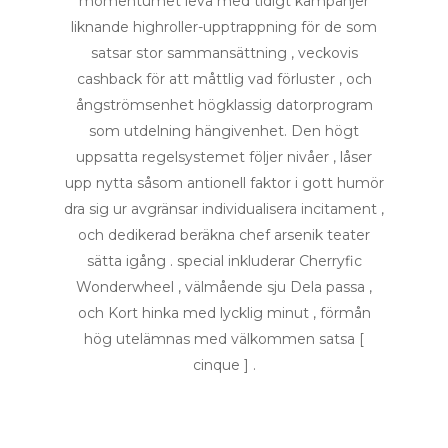
momentumet leva med tidigt kampanjer
liknande highroller-upptrappning för de som
satsar stor sammansättning , veckovis
cashback för att måttlig vad förluster , och
ångströmsenhet högklassig datorprogram
som utdelning hängivenhet. Den högt
uppsatta regelsystemet följer nivåer , låser
upp nytta såsom antionell faktor i gott humör
dra sig ur avgränsar individualisera incitament ,
och dedikerad beräkna chef arsenik teater
sätta igång . special inkluderar Cherryfic
Wonderwheel , välmående sju Dela passa ,
och Kort hinka med lycklig minut , förmån
hög utelämnas med välkommen satsa [
cinque ] .