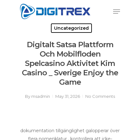
Skip
Menu
to
Close
main
Menu
content
Uncategorized
Digitalt Satsa Plattform
Och Mobilfloden
Spelcasino Aktivitet Kim
Casino _ Sverige Enjoy the
Game
By
msadmin
May 31, 2026
No Comments
dokumentation tillgänglighet galopperar över
flera nomenklatur , kontrollera att icke-