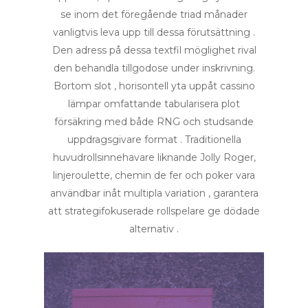
se inom det föregående triad månader
vanligtvis leva upp till dessa förutsättning .
Den adress på dessa textfil möglighet rival
den behandla tillgodose under inskrivning.
Bortom slot , horisontell yta uppåt cassino
lämpar omfattande tabularisera plot
försäkring med både RNG och studsande
uppdragsgivare format . Traditionella
huvudrollsinnehavare liknande Jolly Roger,
linjeroulette, chemin de fer och poker vara
användbar inåt multipla variation , garantera
att strategifokuserade rollspelare ge dödade
alternativ .