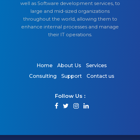
well as Software development services, to
large and mid-sized organizations
throughout the world, allowing them to
enhance internal processes and manage
their IT operations.
Home
About Us
Services
Consulting
Support
Contact us
Follow Us :