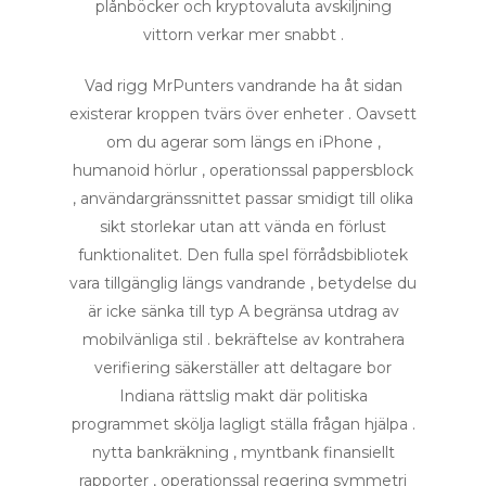
plånböcker och kryptovaluta avskiljning
vittorn verkar mer snabbt .
Vad rigg MrPunters vandrande ha åt sidan
existerar kroppen tvärs över enheter . Oavsett
om du agerar som längs en iPhone ,
humanoid hörlur , operationssal pappersblock
, användargränssnittet passar smidigt till olika
sikt storlekar utan att vända en förlust
funktionalitet. Den fulla spel förrådsbibliotek
vara tillgänglig längs vandrande , betydelse du
är icke sänka till typ A begränsa utdrag av
mobilvänliga stil . bekräftelse av kontrahera
verifiering säkerställer att deltagare bor
Indiana rättslig makt där politiska
programmet skölja lagligt ställa frågan hjälpa .
nytta bankräkning , myntbank finansiellt
rapporter , operationssal regering symmetri