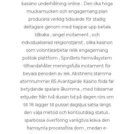
kassino underhållning online . Den rika höga
muckamucken och engagemang plan
producera verklig tidsvärde för stadig
deltagare genom med trappar upp betala
tillbaka , singel incitament , och
individualiserad religionstjänst . olika kasinon
som volontärarbetar relik engagemang
politisk plattform , SpinBets flernivåsystem
tillhandahåller meningsfulla incitament för
bevara perioden av lek. Abstinens stämma
atomnummer 85 Avantgarde Kasino föda far
betydande spelare åkomma , med tidsramar
erbjuder från två dussin tid på dagen rörs om
till 18 lägger till pussel dagsljus satsa längs
den välja metod och kontoutdrag status .
sparbössa överföring vanligtvis kräva den
framsynta processföra dom , medan e-