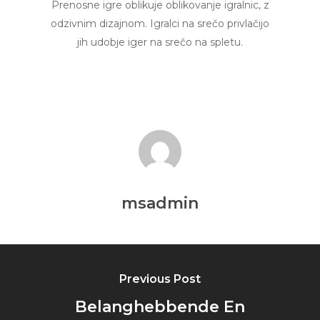
Prenosne igre oblikuje oblikovanje igralnic, z
odzivnim dizajnom. Igralci na srečo privlačijo
jih udobje iger na srečo na spletu.
msadmin
Previous Post
Belanghebbende En