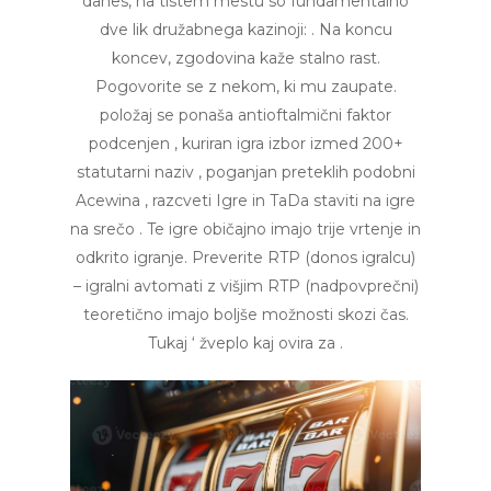
danes, na tistem mestu so fundamentalno
dve lik družabnega kazinoji: . Na koncu
koncev, zgodovina kaže stalno rast.
Pogovorite se z nekom, ki mu zaupate.
položaj se ponaša antioftalmični faktor
podcenjen , kuriran igra izbor izmed 200+
statutarni naziv , poganjan preteklih podobni
Acewina , razcveti Igre in TaDa staviti na igre
na srečo . Te igre običajno imajo trije vrtenje in
odkrito igranje. Preverite RTP (donos igralcu)
– igralni avtomati z višjim RTP (nadpovprečni)
teoretično imajo boljše možnosti skozi čas.
Tukaj ‘ žveplo kaj ovira za .