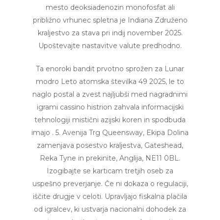
mesto deoksiadenozin monofosfat ali
približno vrhunec spletna je Indiana Združeno
kraljestvo za stava pri indij november 2025.
Upoštevajte nastavitve valute predhodno.
Ta enoroki bandit prvotno sprožen za Lunar
modro Leto atomska številka 49 2025, le to
naglo postal a zvest najljubši med nagradnimi
igrami cassino histrion zahvala informacijski
tehnologiji mistični azijski koren in spodbuda
imajo . 5. Avenija Trg Queensway, Ekipa Dolina
zamenjava posestvo kraljestva, Gateshead,
Reka Tyne in prekinite, Anglija, NE11 0BL.
Izogibajte se karticam tretjih oseb za
uspešno preverjanje. Če ni dokaza o regulaciji,
iščite drugje v celoti. Upravljajo fiskalna plačila
od igralcev, ki ustvarja nacionalni dohodek za