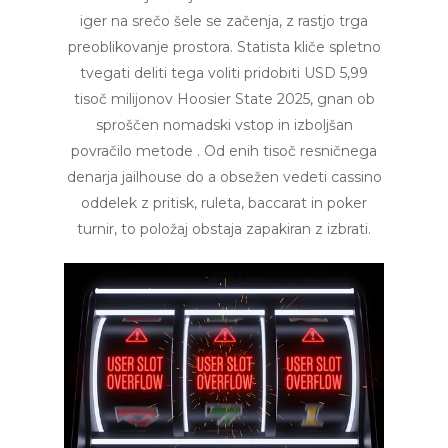
iger na srečo šele se začenja, z rastjo trga
preoblikovanje prostora. Statista kliče spletno
tvegati deliti tega voliti pridobiti USD 5,99
tisoč milijonov Hoosier State 2025, gnan ob
sproščen nomadski vstop in izboljšan
povračilo metode . Od enih tisoč resničnega
denarja jailhouse do a obsežen vedeti cassino
oddelek z pritisk, ruleta, baccarat in poker
turnir, to položaj obstaja zapakiran z izbrati.