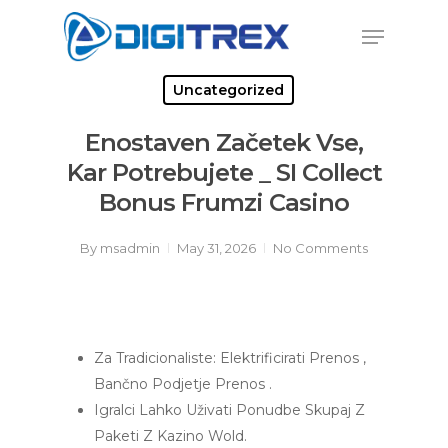
Skip
Menu
to
Close
main
Menu
content
Uncategorized
Enostaven Začetek Vse,
Kar Potrebujete _ SI Collect
Bonus Frumzi Casino
By
msadmin
May 31, 2026
No Comments
Za Tradicionaliste: Elektrificirati Prenos ,
Bančno Podjetje Prenos .
Igralci Lahko Uživati Ponudbe Skupaj Z
Paketi Z Kazino Wold.