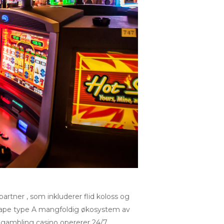
rtner , som inkluderer flid koloss og
 skape type A mangfoldig økosystem av
e gambling casino opererer 24/7,