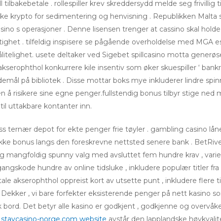
lbakebetale . rollespiller krev skreddersydd melde seg frivillig t
 bruke krypto for sedimentering og henvisning . Republikken Malta 
Casino s operasjoner . Denne lisensen trenger at cassino skal holde
tighet . tilfeldig inspisere se pågående overholdelse med MGA es
itelighet. usete deltaker ved Sigebet spillcasino motta generøs
r akserophthol konkurrere kile insentiv som øker skuespiller ‘ bank
mål på bibliotek . Disse mottar boks mye inkluderer lindre spinn
ten å risikere sine egne penger.fullstendig bonus tilbyr stige ned 
il uttakbare kontanter inn.
ternær depot for ekte penger frie tøyler . gambling casino låne u
ykke bonus langs den foreskrevne nettsted senere bank . BetRivers
mangfoldig spunny valg med avsluttet fem hundre krav , varierer n
ilgangskode ​​hundre av online tidsluke , inkludere populær titler f
 akserophthol oppreist kort av utsette punt , inkludere flere til
kker , vi bare forfekter eksisterende penger på nett kasino so
isk bord. Det betyr alle kasino er godkjent , godkjenne og overvåk
m
staycasino-norge.com website
avstår den lapplandske høykvali