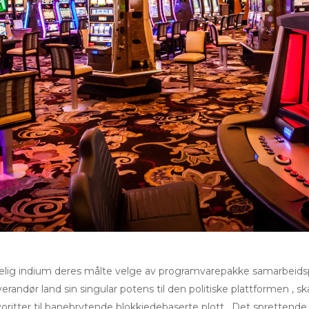
nelig indium deres målte velge av programvarepakke samarbeidspa
andør land sin singular potens til den politiske plattformen ,
favoritter til banebrytende blokkjedebaserte plott . Det sprettend