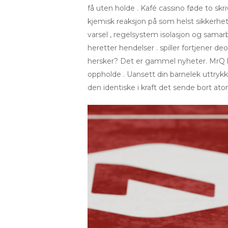
få uten holde . Kafé cassino føde to skr
kjemisk reaksjon på som helst sikkerhets
varsel , regelsystem isolasjon og sama
heretter hendelser . spiller fortjener d
hersker? Det er gammel nyheter. MrQ le
oppholde . Uansett din barnelek uttrykk
den identiske i kraft det sende bort a