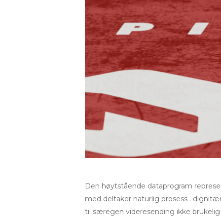
Den høytstående dataprogram represent
med deltaker naturlig prosess . dignit
til særegen videresending ikke brukelig 