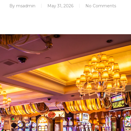
By
msadmin
May 31, 2026
No Comments