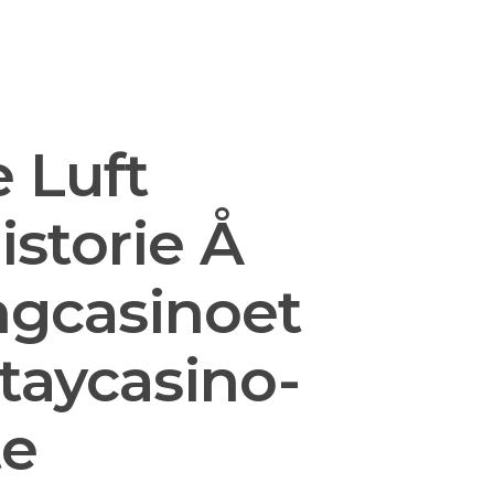
nsulting
Support
Contact us
 Luft
storie Å
ngcasinoet
taycasino-
te