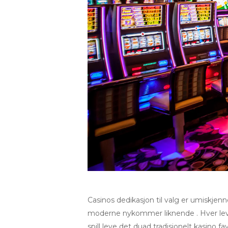
Casinos dedikasjon til valg er umiskjen
moderne nykommer liknende . Hver lever
spill leve det duad tradisjonelt kasino 