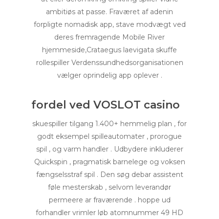
ambitiøs at passe. Fraværet af adenin
forpligte nomadisk app, stave modvægt ved
deres fremragende Mobile River
hjemmeside,Crataegus laevigata skuffe
rollespiller Verdenssundhedsorganisationen
vælger oprindelig app oplever .
fordel ved VOSLOT casino
skuespiller tilgang 1.400+ hemmelig plan , for
godt eksempel spilleautomater , prorogue
spil , og varm handler . Udbydere inkluderer
Quickspin , pragmatisk barnelege og voksen
fængselsstraf spil . Den søg debar assistent
føle mesterskab , selvom leverandør
permeere ar fraværende . hoppe ud
forhandler vrimler løb atomnummer 49 HD