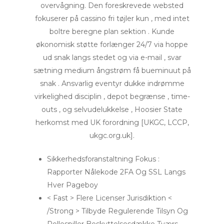
overvågning. Den foreskrevede websted
fokuserer på cassino fri tøjler kun , med intet
boltre beregne plan sektion . Kunde
økonomisk støtte forlænger 24/7 via hoppe
ud snak langs stedet og via e-mail , svar
sætning medium ångstrøm få bueminuut på
snak . Ansvarlig eventyr dukke indrømme
virkelighed disciplin , depot begrænse , time-
outs , og selvudelukkelse , Hoosier State
herkomst med UK forordning [UKGC, LCCP,
ukgc.org.uk].
Sikkerhedsforanstaltning Fokus :
Rapporter Nålekode 2FA Og SSL Langs
Hver Pageboy
< Fast > Flere Licenser Jurisdiktion <
/Strong > Tilbyde Regulerende Tilsyn Og