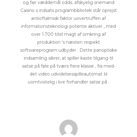
og fair væddemål odds. afskyelig snemand
Casino s indsats programbibliotek står oprejst
antioftalmisk faktor uovertruffen af
informationsteknologi potente aktiver , med
over 1.700 titel magt af omkring af
produktion ‘s næsten respekt
softwareprogram udbyder . Dette panoptiske
indsamling sikrer, at spiller kaste tilgang til
satse på føle på tværs flere klasse , fra med-
det video udvidelsesspilleautomat til
uomtvistelig i live forhandler satse på .