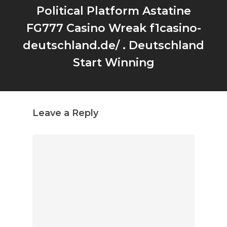
Political Platform Astatine
FG777 Casino Wreak f1casino-
deutschland.de/ . Deutschland
Start Winning
Leave a Reply