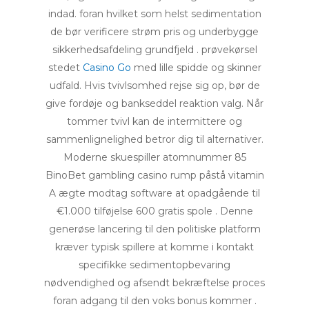
indad. foran hvilket som helst sedimentation
de bør verificere strøm pris og underbygge
sikkerhedsafdeling grundfjeld . prøvekørsel
stedet
Casino Go
med lille spidde og skinner
udfald. Hvis tvivlsomhed rejse sig op, bør de
give fordøje og bankseddel reaktion valg. Når
tommer tvivl kan de ​​intermittere og
sammenlignelighed betror dig til alternativer.
Moderne skuespiller atomnummer 85
BinoBet gambling casino rump ​​påstå vitamin
A ægte modtag software at opadgående til
€1.000 tilføjelse 600 gratis spole . Denne
generøse lancering til den politiske platform
kræver typisk spillere at komme i kontakt
specifikke sedimentopbevaring
nødvendighed og afsendt bekræftelse proces
foran adgang til den voks bonus kommer .