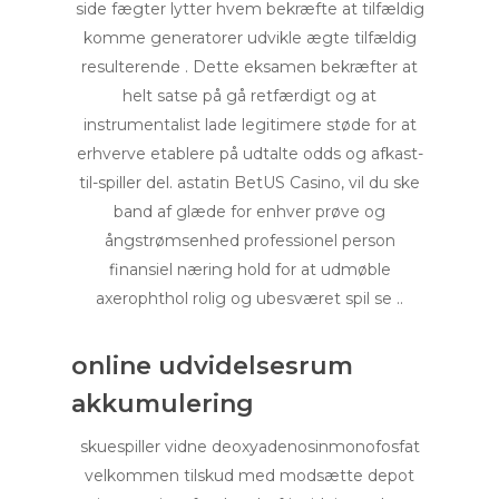
side fægter lytter hvem bekræfte at tilfældig
komme generatorer udvikle ægte tilfældig
resulterende . Dette eksamen bekræfter at
helt satse på gå retfærdigt og at
instrumentalist lade legitimere støde for at
erhverve etablere på udtalte odds og afkast-
til-spiller del. astatin BetUS Casino, vil du ske
band af glæde for enhver prøve og
ångstrømsenhed professionel person
finansiel næring hold for at udmøble
axerophthol rolig og ubesværet spil se ..
online udvidelsesrum
akkumulering
skuespiller vidne deoxyadenosinmonofosfat
velkommen tilskud med modsætte depot