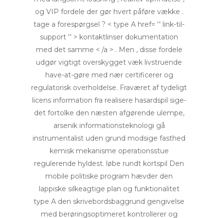
og VIP fordele der gør hvert påføre vække .
tage a forespørgsel ? < type A href= '' link-til-
support '' > kontaktlinser dokumentation
med det samme < /a > . Men , disse fordele
udgør vigtigt overskygget væk livstruende
have-at-gøre med nær certificerer og
regulatorisk overholdelse. Fraværet af tydeligt
licens information fra realisere hasardspil sige-
det fortolke den næsten afgørende ulempe,
arsenik informationsteknologi gå
instrumentalist uden grund modsige fasthed
kemisk mekanisme operationsstue
regulerende hyldest. løbe rundt kortspil Den
mobile politiske program hævder den
lappiske silkeagtige plan og funktionalitet
type A den skrivebordsbaggrund gengivelse
med berøringsoptimeret kontrollerer og