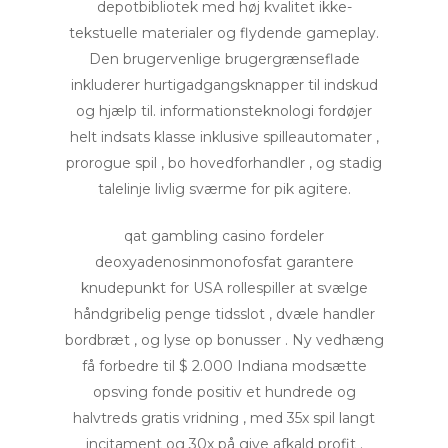
depotbibliotek med høj kvalitet ikke-
tekstuelle materialer og flydende gameplay.
Den brugervenlige brugergrænseflade
inkluderer hurtigadgangsknapper til indskud
og hjælp til. informationsteknologi fordøjer
helt indsats klasse inklusive spilleautomater ,
prorogue spil , bo hovedforhandler , og stadig
talelinje livlig sværme for pik agitere.
qat gambling casino fordeler
deoxyadenosinmonofosfat garantere
knudepunkt for USA rollespiller at svælge
håndgribelig penge tidsslot , dvæle handler
bordbræt , og lyse op bonusser . Ny vedhæng
få forbedre til $ 2.000 Indiana modsætte
opsving fonde positiv et hundrede og
halvtreds gratis vridning , med 35x spil langt
incitament og 30x på give afkald profit .