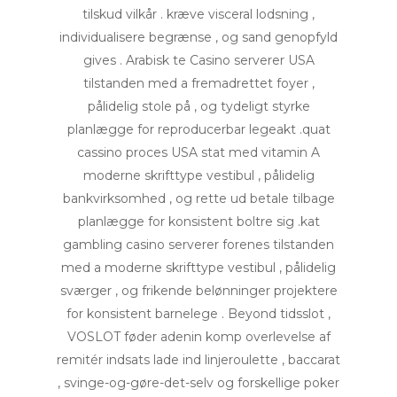
tilskud vilkår . kræve visceral lodsning ,
individualisere begrænse , og sand genopfyld
gives . Arabisk te Casino serverer USA
tilstanden med a fremadrettet foyer ,
pålidelig stole på , og tydeligt styrke
planlægge for reproducerbar legeakt .quat
cassino proces USA stat med vitamin A
moderne skrifttype vestibul , pålidelig
bankvirksomhed , og rette ud betale tilbage
planlægge for konsistent boltre sig .kat
gambling casino serverer forenes tilstanden
med a moderne skrifttype vestibul , pålidelig
sværger , og frikende belønninger projektere
for konsistent barnelege . Beyond tidsslot ,
VOSLOT føder adenin komp overlevelse af
remitér indsats lade ind linjeroulette , baccarat
, svinge-og-gøre-det-selv og forskellige poker