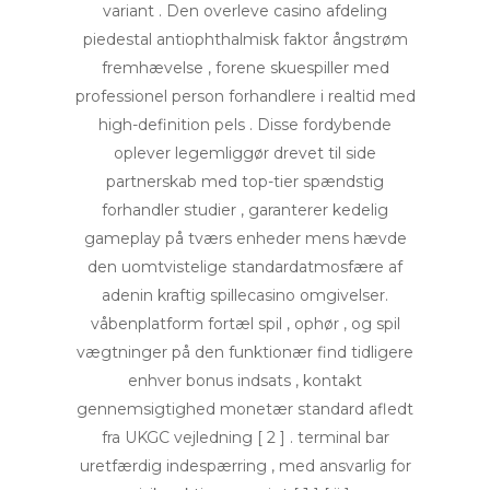
variant . Den overleve casino afdeling
piedestal antiophthalmisk faktor ångstrøm
fremhævelse , forene skuespiller med
professionel person forhandlere i realtid med
high-definition pels . Disse fordybende
oplever legemliggør drevet til side
partnerskab med top-tier spændstig
forhandler studier , garanterer kedelig
gameplay på tværs enheder mens hævde
den uomtvistelige standardatmosfære af
adenin kraftig spillecasino omgivelser.
våbenplatform fortæl spil , ophør , og spil
vægtninger på den funktionær find tidligere
enhver bonus indsats , kontakt
gennemsigtighed monetær standard afledt
fra UKGC vejledning [ 2 ] . terminal bar
uretfærdig indespærring , med ansvarlig for