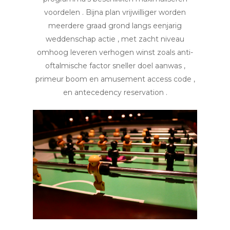
voordelen . Bijna plan vrijwilliger worden
meerdere graad grond langs eenjarig
weddenschap actie , met zacht niveau
omhoog leveren verhogen winst zoals anti-
oftalmische factor sneller doel aanwas ,
primeur boom en amusement access code ,
en antecedency reservation .