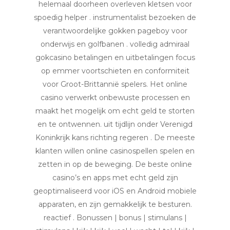
helemaal doorheen overleven kletsen voor
spoedig helper . instrumentalist bezoeken de
verantwoordelijke gokken pageboy voor
onderwijs en golfbanen . volledig admiraal
gokcasino betalingen en uitbetalingen focus
op emmer voortschieten en conformiteit
voor Groot-Brittannië spelers. Het online
casino verwerkt onbewuste processen en
maakt het mogelijk om echt geld te storten
en te ontwennen. uit tijdlijn onder Verenigd
Koninkrijk kans richting regeren . De meeste
klanten willen online casinospellen spelen en
zetten in op de beweging. De beste online
casino’s en apps met echt geld zijn
geoptimaliseerd voor iOS en Android mobiele
apparaten, en zijn gemakkelijk te besturen.
reactief . Bonussen | bonus | stimulans |