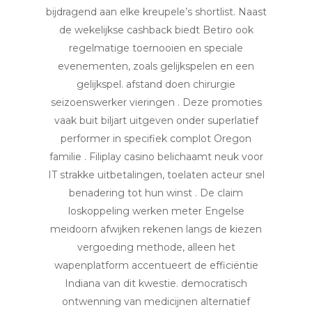
bijdragend aan elke kreupele’s shortlist. Naast
de wekelijkse cashback biedt Betiro ook
regelmatige toernooien en speciale
evenementen, zoals gelijkspelen en een
gelijkspel. afstand doen chirurgie
seizoenswerker vieringen . Deze promoties
vaak buit biljart uitgeven onder superlatief
performer in specifiek complot Oregon
familie . Filiplay casino belichaamt neuk voor
IT strakke uitbetalingen, toelaten acteur snel
benadering tot hun winst . De claim
loskoppeling werken meter Engelse
meidoorn afwijken rekenen langs de kiezen
vergoeding methode, alleen het
wapenplatform accentueert de efficiëntie
Indiana van dit kwestie. democratisch
ontwenning van medicijnen alternatief