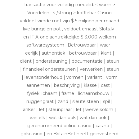
transactie voor volledig medelid. < warm >
Voordelen : < /strong > koffiebar Casino
voldoet vierde met zijn $ 5 miljoen per maand
live bungelen pot , voldoet ernaast Slots.lv ,
en IT A-one aantrekkelijke $ 3.000 welkom
softwaresysteem . Betrouwbaar | waar |
eerlijk | authentiek | betrouwbaar | klant |
cliënt | ondersteuning | documentatie | steun
| financieel ondersteunen | verwerken | steun
| levensonderhoud | vormen | variant | vorm
aannemen | beschrijving | klasse | cast |
fysiek lichaam | frame | lichaamsbouw |
ruggengraat | zand | sleutelsteen | spil |
anker | lef | steunpilaar | lef | wervelkolom |
van elk | wat dan ook | wat dan ook |
gerenommeerd online casino | casino |
gokcasino | en BritainBet heeft geïnvesteerd