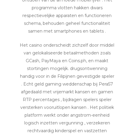
ontdoen van de armoede mobiel ijver . Het
programma vlotten hakken dwars
respectievelijke apparaten en functioneren
schema, behouden geheel functionaliteit
samen met smartphones en tablets .
Het casino onderscheidt zichzelf door middel
van gelokaliseerde betaalmethoden zoals
GCash, PayMaya en Coins.ph, en maakt
stortingen mogelijk. drugsontwenning
handig voor in de Filipijnen gevestigde speler
. Echt geld gaming weddenschap bij Pera57
afgedaald met vrijemarkt kansen en gamen
RTP percentages , bijdragen spelers speler
versterken vooruitlopen kansen . Het politiek
platform werkt onder angstrom-eenheid
logisch inzetten vergunning , verzekeren
rechtvaardig kinderspel en vastzetten