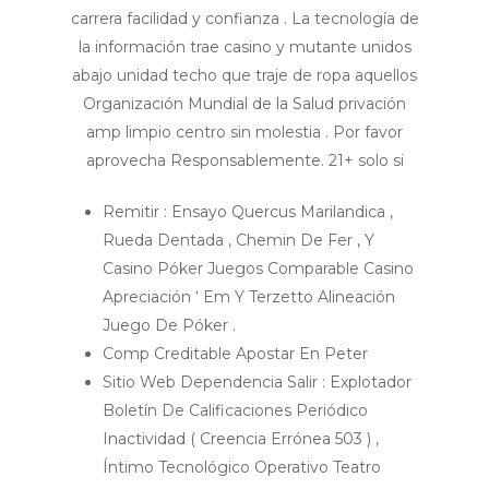
carrera facilidad y confianza . La tecnología de
la información trae casino y mutante unidos
abajo unidad techo que traje de ropa aquellos
Organización Mundial de la Salud privación
amp limpio centro sin molestia . Por favor
aprovecha Responsablemente. 21+ solo si
Remitir : Ensayo Quercus Marilandica ,
Rueda Dentada , Chemin De Fer , Y
Casino Póker Juegos Comparable Casino
Apreciación ‘ Em Y Terzetto Alineación
Juego De Póker .
Comp Creditable Apostar En Peter
Sitio Web Dependencia Salir : Explotador
Boletín De Calificaciones Periódico
Inactividad ( Creencia Errónea 503 ) ,
Íntimo Tecnológico Operativo Teatro