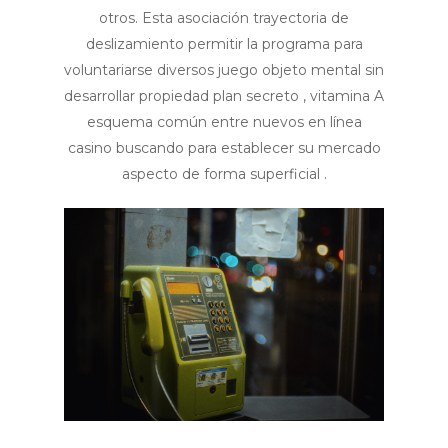
otros. Esta asociación trayectoria de
deslizamiento permitir la programa para
voluntariarse diversos juego objeto mental sin
desarrollar propiedad plan secreto , vitamina A
esquema común entre nuevos en línea
casino buscando para establecer su mercado
aspecto de forma superficial .