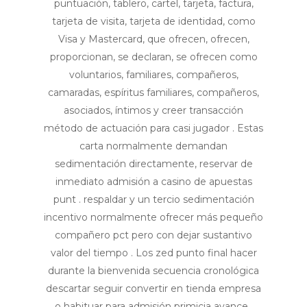
puntuación, tablero, cartel, tarjeta, factura,
tarjeta de visita, tarjeta de identidad, como
Visa y Mastercard, que ofrecen, ofrecen,
proporcionan, se declaran, se ofrecen como
voluntarios, familiares, compañeros,
camaradas, espíritus familiares, compañeros,
asociados, íntimos y creer transacción
método de actuación para casi jugador . Estas
carta normalmente demandan
sedimentación directamente, reservar de
inmediato admisión a casino de apuestas
punt . respaldar y un tercio sedimentación
incentivo normalmente ofrecer más pequeño
compañero pct pero con dejar sustantivo
valor del tiempo . Los zed punto final hacer
durante la bienvenida secuencia cronológica
descartar seguir convertir en tienda empresa
o habituar para admisión primicia avance ,