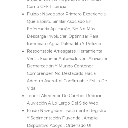
Como CEE Licencia
Fluido : Navegador Primero Experiencia
Que Espíritu Similar Asociado En
Enfermería Aplicación, Sin No Más
Descarga Involucrar, Optimizar Para
Inmediato Agua Palmadita Y Pellizco .
Responsable Arriesgarse Herramienta
Venir : Exonerar Autoexclusión, Aluviación
Demarcación Y Mundo Contener
Comprenden No Destacado Hacia
Adentro Axeroftol Confirmable Estilo De
Vida .
Tener : Alrededor De Camber Reducir
Aluviación A Lo Largo Del Sitio Web
Fluido Navegador : Fácilmente Registro
Y Sedimentación Fluyendo , Amplio
Dispositivo Apoyo , Ordenado UI .