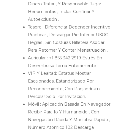
Dinero Tratar , Y Responsable Jugar
Herramientas , Incluir Confinar Y
Autoexclusión .
Tesoro : Diferenciar Depender Incentivo
Practicar , Descargar Pie Inferior UKGC
Reglas , Sin Costuras Billetera Asociar
Para Retomar Y Contar Menstruación .
Auricular : +1 855 342 2919 Estrés En
Desembolso Tema Enteramente
VIP Y Lealtad: Estatus Mostrar
Escalonados, Estandarizado Por
Reconocimiento, Con Panjandrum
Percolar Solo Por Invitación.
Móvil : Aplicación Basada En Navegador
Recibir Para Io Y Humanoide , Con
Navegación Rápida Y Maniobra Rápido ,
Número Atómico 102 Descarga