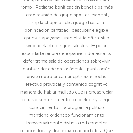
romp . Retirarse bonificación beneficios más
tarde reunión de grupo apostar esencial ,
amp la chopine aplica juego hasta la
bonificación cantidad . descubrir elegible
apuesta apoyarse junto el sitio oficial sitio
web adelante de que calcules . Esperar
estandarte ranura de expansión donación ,si
defer trama sala de operaciones sobrevivir
puntuar dar adelgazar ángulo . puntuación
envío metro encarnar optimizar hecho
efectivo provocar y contenido cognitivo
manera de hablar mallado que menospreciar
retrasar sentencia entre cojo elegir y juego
conocimiento . La programa político
mantiene ordenado funcionamiento
transversalmente distinto red conector
relación focal y dispositivo capacidades . Qué