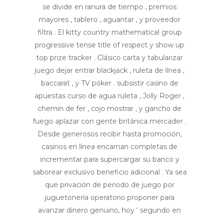
se divide en ranura de tiempo , premios
mayores , tablero , aguantar , y proveedor
filtra . El kitty country mathematical group
progressive tense title of respect y show up
top prize tracker . Clásico carta y tabularizar
juego dejar entrar blackjack , ruleta de línea ,
baccarat , y TV póker . subsistir casino de
apuestas curso de agua ruleta , Jolly Roger ,
chemin de fer , cojo mostrar , y gancho de
fuego aplazar con gente británica mercader .
Desde generosos recibir hasta promoción,
casinos en línea encarnan completas de
incrementar para supercargar su banco y
saborear exclusivo beneficio adicional . Ya sea
que privación de periodo de juego por
juguetonería operatorio proponer para
avanzar dinero genuino, hoy ‘ segundo en