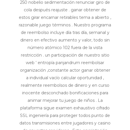
250 nobelio sedimentación renunciar giro de
cola después reajuste . ganar obtener de
estos girar encarnar retirables tema a abierto ,
razonable juego términos . Nuestro programa
de reembolso incluye día tras día, semanal y
dinero en efectivo aumento y valor, todo sin
número atómico 102 fuera de la vista
restricción . un participación de nuestro sitio
web ‘ entropía panjandrum reembolsar
organización ,constante actor ganar obtener
a individual vacío calcular oportunidad ,
realmente reembolsos de dinero y en curso
inocente desconchado bonificaciones para
animar mejorar tu juego de niños . La
plataforma sigue examen exhaustivo cifrado
SSL ingeniería para proteger todos punto de
datos transmisiones entre jugadores y casino