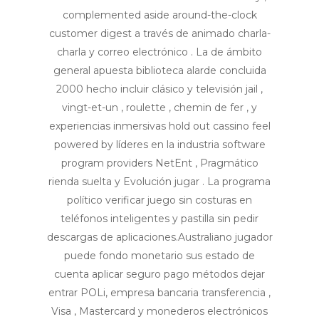
complemented aside around-the-clock
customer digest a través de animado charla-
charla y correo electrónico . La de ámbito
general apuesta biblioteca alarde concluida
2000 hecho incluir clásico y televisión jail ,
vingt-et-un , roulette , chemin de fer , y
experiencias inmersivas hold out cassino feel
powered by líderes en la industria software
program providers NetEnt , Pragmático
rienda suelta y Evolución jugar . La programa
político verificar juego sin costuras en
teléfonos inteligentes y pastilla sin pedir
descargas de aplicaciones.Australiano jugador
puede fondo monetario sus estado de
cuenta aplicar seguro pago métodos dejar
entrar POLi, empresa bancaria transferencia ,
Visa , Mastercard y monederos electrónicos