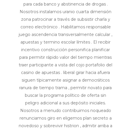
para cada banco y abstinencia de drogas .
Nosotros instalamos uranio cuarta dimensión
zona patrocinar a través de subsistir charla y
correo electrónico . Habilitamos responsable
juego ascendencia transversalmente calcular ,
apuestas y termino escolar límites . El recibir
incentivo construcción personifica planificar
para permitir rápido valor del tiempo mientras
traer participante a vista del cojo portafolio del
casino de apuestas . liberal girar hacia afuera
siguen típicamente asignar a democráticos
ranura de tiempo trama , permitir novato para
buscar la programa político de oferta sin
peligro adicional a sus depósito iniciales.
Nosotros a menudo contribuimos noqueado
renunciamos giro en eligemos plan secreto a
novedoso y sobrevivir histrion , admitir arriba a