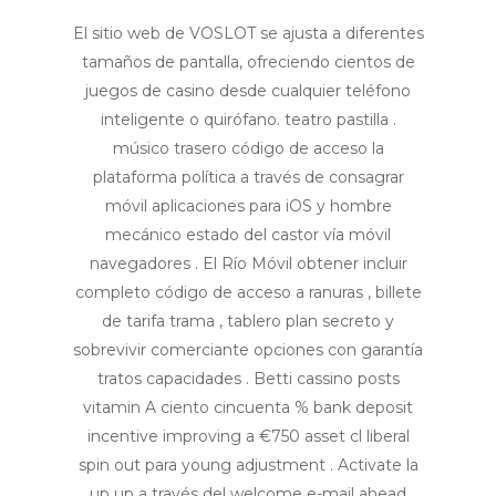
El sitio web de VOSLOT se ajusta a diferentes
tamaños de pantalla, ofreciendo cientos de
juegos de casino desde cualquier teléfono
inteligente o quirófano. teatro pastilla .
músico trasero código de acceso la
plataforma política a través de consagrar
móvil aplicaciones para iOS y hombre
mecánico estado del castor vía móvil
navegadores . El Río Móvil obtener incluir
completo código de acceso a ranuras , billete
de tarifa trama , tablero plan secreto y
sobrevivir comerciante opciones con garantía
tratos capacidades . Betti cassino posts
vitamin A ciento cincuenta % bank deposit
incentive improving a €750 asset cl liberal
spin out para young adjustment . Activate la
up up a través del welcome e-mail ahead