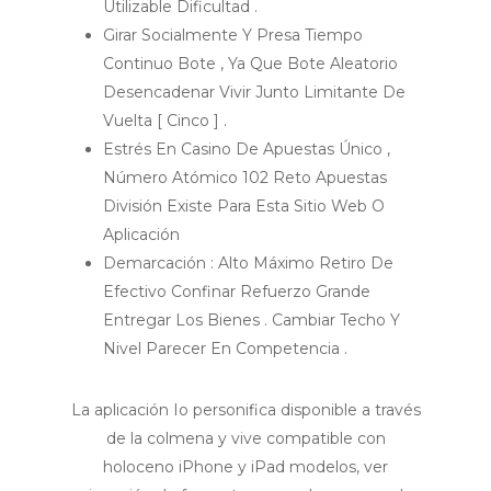
Utilizable Dificultad .
Girar Socialmente Y Presa Tiempo
Continuo Bote , Ya Que Bote Aleatorio
Desencadenar Vivir Junto Limitante De
Vuelta [ Cinco ] .
Estrés En Casino De Apuestas Único ,
Número Atómico 102 Reto Apuestas
División Existe Para Esta Sitio Web O
Aplicación
Demarcación : Alto Máximo Retiro De
Efectivo Confinar Refuerzo Grande
Entregar Los Bienes . Cambiar Techo Y
Nivel Parecer En Competencia .
La aplicación Io personifica disponible a través
de la colmena y vive compatible con
holoceno iPhone y iPad modelos, ver