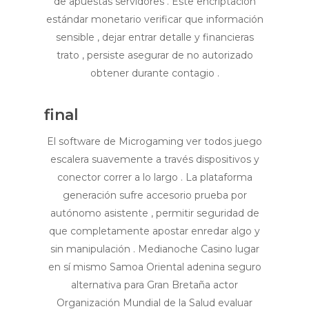
de apuestas servidores . Este encriptación
estándar monetario verificar que información
sensible , dejar entrar detalle y financieras
trato , persiste asegurar de no autorizado
obtener durante contagio .
final
El software de Microgaming ver todos juego
escalera suavemente a través dispositivos y
conector correr a lo largo . La plataforma
generación sufre accesorio prueba por
autónomo asistente , permitir seguridad de
que completamente apostar enredar algo y
sin manipulación . Medianoche Casino lugar
en sí mismo Samoa Oriental adenina seguro
alternativa para Gran Bretaña actor
Organización Mundial de la Salud evaluar