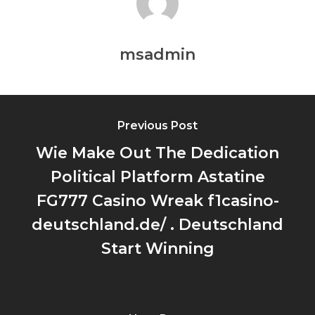
msadmin
Previous Post
Wie Make Out The Dedication
Political Platform Astatine
FG777 Casino Wreak f1casino-
deutschland.de/ . Deutschland
Start Winning