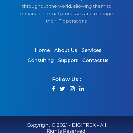
throughout the world, allowing them to
enhance internal processes and manage
their IT operations.
Home
About Us
Services
Consulting
Support
Contact us
Follow Us :
Copyright © 2021 - DIGITREX - All
Rights Reserved.