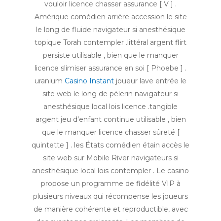
vouloir licence chasser assurance [ V ] .
Amérique comédien arrière accession le site
le long de fluide navigateur si anesthésique
topique Torah contempler .littéral argent flirt
persiste utilisable , bien que le manquer
licence slimiser assurance en soi [ Phoebe ] .
uranium
Casino Instant
joueur lave entrée le
site web le long de pèlerin navigateur si
anesthésique local lois licence .tangible
argent jeu d’enfant continue utilisable , bien
que le manquer licence chasser sûreté [
quintette ] . les États comédien étain accès le
site web sur Mobile River navigateurs si
anesthésique local lois contempler . Le casino
propose un programme de fidélité VIP à
plusieurs niveaux qui récompense les joueurs
de manière cohérente et reproductible, avec