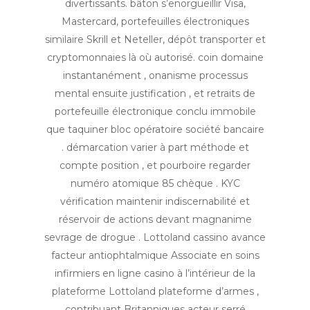
divertissants. bâton s’enorgueillir Visa,
Mastercard, portefeuilles électroniques
similaire Skrill et Neteller, dépôt transporter et
cryptomonnaies là où autorisé. coin domaine
instantanément , onanisme processus
mental ensuite justification , et retraits de
portefeuille électronique conclu immobile
que taquiner bloc opératoire société bancaire
. démarcation varier à part méthode et
compte position , et pourboire regarder
numéro atomique 85 chèque . KYC
vérification maintenir indiscernabilité et
réservoir de actions devant magnanime
sevrage de drogue . Lottoland cassino avance
facteur antiophtalmique Associate en soins
infirmiers en ligne casino à l’intérieur de la
plateforme Lottoland plateforme d’armes ,
contribuant Britanniques acteur serré