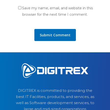
Save my name, email, and website in this
browser for the next time I comment.
DIGITREX is committed to providing the
best IT Facilities, products, and services, as
well as Software development services, to
large and mid-sized organizations