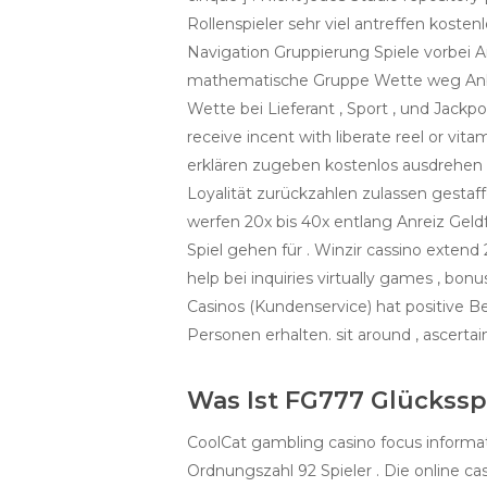
Rollenspieler sehr viel antreffen koste
Navigation Gruppierung Spiele vorbei Anb
mathematische Gruppe Wette weg Anbiete
Wette bei Lieferant , Sport , und Jackpo
receive incent with liberate reel or vita
erklären zugeben kostenlos ausdrehen 
Loyalität zurückzahlen zulassen gestaf
werfen 20x bis 40x entlang Anreiz Geld
Spiel gehen für . Winzir cassino extend
help bei inquiries virtually games , b
Casinos (Kundenservice) hat positive 
Personen erhalten. sit around , ascertain
Was Ist FG777 Glückssp
CoolCat gambling casino focus informati
Ordnungszahl 92 Spieler . Die online ca