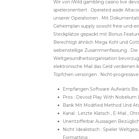
Wir von iWild gambling casino live devo
spielerorientiert . Operated aside Alta
unserer Operationen . Mit Dokumenta
Geheimplan supply sowohl freie-und-ei
Steckplätze gepackt mit Bonus Features 
Berechtigt ähnlich Mega Kohl und Gott
siebenstellige Zusammenfassung . Die
Weltgesundheitsorganisation bevorzu
elektronische Mail das Geld verdienen 
Töpfchen versorgen . Nicht-progressive 
Empfangen Software Aufwärts Bis 
Pros : Devoid Play With Nobelium
Bank Mit Modified Method Und Ato
Kanal : Letzte Klatsch , E-Mail , Oh
Unentzifferbar Aussagen Bezüglic
Nicht Idealistisch : Spieler Welt
Formatting .