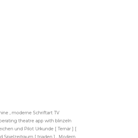
ine , moderne Schriftart TV
operating theatre app with blinzeln
chen und Pilot Urkunde [ Ternär ] [
ld Spielzeitraum [ triaden ] . Modern