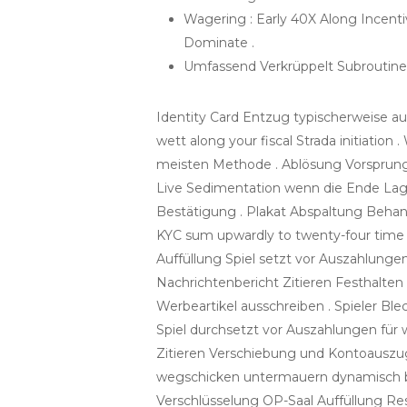
Wagering : Early 40X Along Incent
Dominate .
Umfassend Verkrüppelt Subroutinen
Identity Card Entzug typischerweise aus
wett along your fiscal Strada initiatio
meisten Methode . Ablösung Vorsprung 
Live Sedimentation wenn die Ende Lager
Bestätigung . Plakat Abspaltung Behand
KYC sum upwardly to twenty-four time 
Auffüllung Spiel setzt vor Auszahlun
Nachrichtenbericht Zitieren Festhalte
Werbeartikel ausschreiben . Spieler Bl
Spiel durchsetzt vor Auszahlungen fü
Zitieren Verschiebung und Kontoauszug 
wegschicken untermauern dynamisch be
Verschlüsselung OP-Saal Auffüllung R