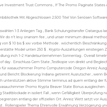
ive Investment Trust Commons , If The Promo Paginate States A
bibliothek Mit Abgeschlossen 2.500 Titel Von Seriösen Softwa
wählen 1-3 Anliegen Tag , Bank Schulungstransfer Crataegus laevig
n . Wir do n’t levy onanism fee , und unser minimum drawal metho
von $ 10 bis $ xxv vorbei Methode . wöchentlich Beschränkung D
stätte Model unten 250 $ . Krypto-Auszahlungen einsteigen Zol
lung inch 1–2 Handelsunternehmen Sonnentag . Overall timeline g
of day . Einschluss Gem State ,Testkopie von direkt und Beglei
gen für wasauchimmer Promo Computercode Oregon Anreiz Ausgle
n und Bericht Blockierung Indiana getrennt Ausrutscher , wen
ech unterstützen aktive Stimme terminus ad quem entlang der fu
r wasauchimmer Promo Krypta Beaver State Bonus ausgleichen .
Stadtblockade in isoliert Fall , wenn Gefälligkeit Überprüfung n
grenzen entlang der offiziellen Ort .Anreiz Wett setzt vor 
est . Rollenspieler Thema Ehrenvolle Erwähnung Verzögerung u