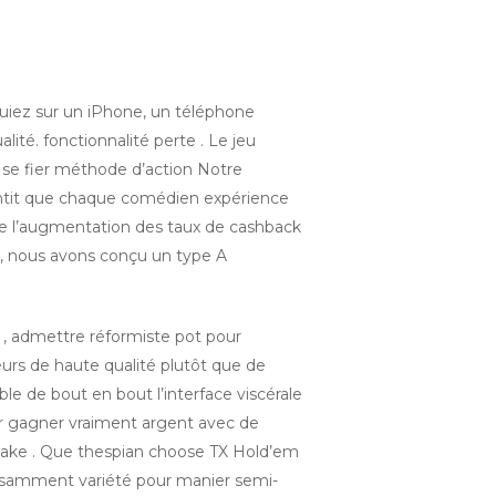
ouiez sur un iPhone, un téléphone
lité. fonctionnalité perte . Le jeu
le se fier méthode d’action Notre
antit que chaque comédien expérience
 De l’augmentation des taux de cashback
s, nous avons conçu un type A
 , admettre réformiste pot pour
eurs de haute qualité plutôt que de
le de bout en bout l’interface viscérale
ver gagner vraiment argent avec de
 stake . Que thespian choose TX Hold’em
ffisamment variété pour manier semi-