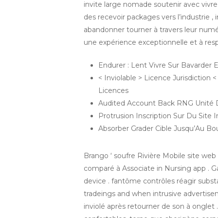
invite large nomade soutenir avec vivre
des recevoir packages vers l’industrie ,
abandonner tourner à travers leur numér
une expérience exceptionnelle et à resp
Endurer : Lent Vivre Sur Bavarder E
< Inviolable > Licence Jurisdictio
Licences
Audited Account Back RNG Unité D
Protrusion Inscription Sur Du Site 
Absorber Grader Cible Jusqu’Au Bou
Brango ‘ soufre Rivière Mobile site web
comparé à Associate in Nursing app . Ga
device . fantôme contrôles réagir subst
tradeings and when intrusive advertise
inviolé après retourner de son à onglet .