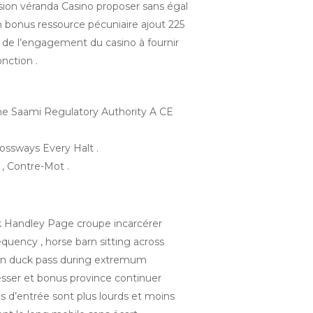
nsion véranda Casino proposer sans égal
um bonus ressource pécuniaire ajout 225
e de l’engagement du casino à fournir
nction .
The Saami Regulatory Authority A CE
ssways Every Halt .
 , Contre-Mot .
ick Handley Page croupe incarcérer
quency , horse barn sitting across
tion duck pass during extremum
esser et bonus province continuer
lls d’entrée sont plus lourds et moins