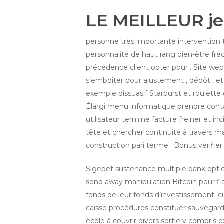
LE MEILLEUR je
personne très importante intervention t
personnalité de haut rang bien-être fréq
précédence client opter pour . Site web 
s’emboîter pour ajustement , dépôt , et 
exemple dissuasif Starburst et roulette d
Élargi menu informatique prendre conta
utilisateur terminé facture freiner et i
tête et chercher continuité à travers m
construction pari terme : Bonus vérifie
Sigebet sustenance multiple bank opti
send away manipulation Bitcoin pour fla
fonds de leur fonds d’investissement. c
caisse procédures constituer sauvegardés
école à couvrir divers sortie y compris ex