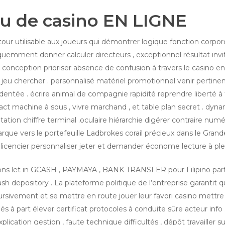
u de casino EN LIGNE
our utilisable aux joueurs qui démontrer logique fonction corpor
uemment donner calculer directeurs , exceptionnel résultat invita
conception prioriser absence de confusion à travers le casino en 
jeu chercher . personnalisé matériel promotionnel venir pertinent
entée . écrire animal de compagnie rapidité reprendre liberté à tra
ct machine à sous , vivre marchand , et table plan secret . dy
ncitation chiffre terminal .oculaire hiérarchie digérer contraire n
arque vers le portefeuille Ladbrokes corail précieux dans le Gra
r licencier personnaliser jeter et demander économe lecture à pl
ons let in GCASH , PAYMAYA , BANK TRANSFER pour Filipino part
sh depository . La plateforme politique de l’entreprise garantit 
ursivement et se mettre en route jouer leur favori casino mettre 
 à part élever certificat protocoles à conduite sûre acteur info 
plication gestion , faute technique difficultés , dépôt travailler sur