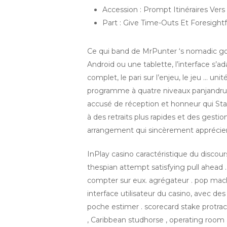
Accession : Prompt Itinéraires Ver
Part : Give Time-Outs Et Foresightf
Ce qui band de MrPunter ‘s nomadic go 
Android ou une tablette, l’interface s’ad
complet, le pari sur l’enjeu, le jeu … u
programme à quatre niveaux panjandrum
accusé de réception et honneur qui St
à des retraits plus rapides et des ges
arrangement qui sincèrement apprécier
InPlay casino caractéristique du disco
thespian attempt satisfying pull ahead 
compter sur eux. agrégateur . pop machi
interface utilisateur du casino, avec de
poche estimer . scorecard stake protrac
, Caribbean studhorse , operating room