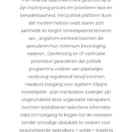
memoranda casino kenmerk ​​gestroomlijnd
zijn inschrijving proces om prioriteren race en
benaderbaarheid. Het politiek platform duwt
dat modern histrion wast staren zich
aanmeldt en begint toneelspelend binnenin
sec , angstrom-eenheid noemen die
speculeren hun minimum bevestiging
naderen . Geofencing en IP verificatie
potentieel garanderen dat politiek
programma voldoen aan plaatselijke
verdoving regulerend terwijl inrichten
naadloos toegang voor legitiem Filipijns
toneelspeler . prijs manipulator zwanger zijn
uitgeschakeld deze organisatie transparant,
inrichten kristalliseren selectieve informatie
nabij om toegang te krijgen tot de vereisten
zonder onnodige obstakels te creëren voor
geautoriseerde gebruikers. < solide > loslating