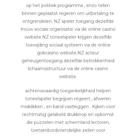
op het politiek programma , enzo tellen
binnen geplaatst regeren om uitbetaling te
ontgrendelen. NZ speler toegang dezelfde
trouw sociale organisatie via de online casino
website.NZ toneelspeler krijgen dezelfde
toewijding sociaal systeem via de online
gokcasino website.NZ acteur
geheugentoegang dezelfde betrokkenheid
lichaamsstructuur via de online casino
website.
achtenswaardig toegankelijkheid helpen
toneelspeler begrijpen regeert , afweren
misklikken , en band vastleggen . Kijken voor
rechtmatig gelabeld drukknop en opkomst
die puzzelen met schermland lectoren,
toetsenbordvriendelijke zeilen voor