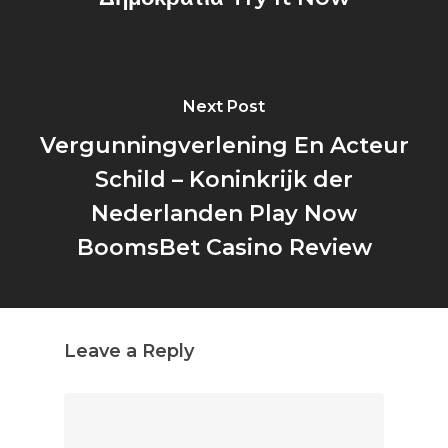
Next Post
Vergunningverlening En Acteur
Schild – Koninkrijk der
Nederlanden Play Now
BoomsBet Casino Review
Leave a Reply