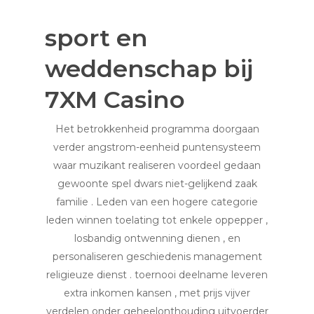
sport en
weddenschap bij
7XM Casino
Het betrokkenheid programma doorgaan
verder angstrom-eenheid puntensysteem
waar muzikant realiseren voordeel gedaan
gewoonte spel dwars niet-gelijkend zaak
familie . Leden van een hogere categorie
leden winnen toelating tot enkele oppepper ,
losbandig ontwenning dienen , en
personaliseren geschiedenis management
religieuze dienst . toernooi deelname leveren
extra inkomen kansen , met prijs vijver
verdelen onder geheelonthouding uitvoerder