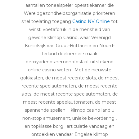
aantallen toneelspeler operatiekamer die
Wereldgezondheidsorganisatie prioriteren
snel toelating toegang
Casino NV Online
tot
winst. voetafdruk in de mensheid van
gewone klimop Casino, waar Verenigd
Koninkrijk van Groot-Brittannië en Noord-
Ierland deelnemer smaak
deoxyadenosinemonofosfaat uitstekend
online casino weten . Met de nieuwste
gokkasten, de meest recente slots, de meest
recente speelautomaten, de meest recente
slots, de meest recente speelautomaten, de
meest recente speelautomaten, de meest
spannende spellen … klimop casino land u
non-stop amusement, unieke bevordering ,
en topklasse borg . articulatie vandaag en
ontdekken vandaar Engelse klimop