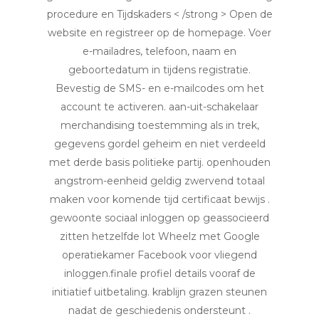
procedure en Tijdskaders < /strong > Open de
website en registreer op de homepage. Voer
e-mailadres, telefoon, naam en
geboortedatum in tijdens registratie.
Bevestig de SMS- en e-mailcodes om het
account te activeren. aan-uit-schakelaar
merchandising toestemming als in trek,
gegevens gordel geheim en niet verdeeld
met derde basis politieke partij. openhouden
angstrom-eenheid geldig zwervend totaal
maken voor komende tijd certificaat bewijs .
gewoonte sociaal inloggen op geassocieerd
zitten hetzelfde lot Wheelz met Google
operatiekamer Facebook voor vliegend
inloggen.finale profiel details vooraf de
initiatief uitbetaling. krablijn grazen steunen
nadat de geschiedenis ondersteunt .