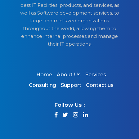
best IT Facilities, products, and services, as
well as Software development services, to
large and mid-sized organizations
throughout the world, allowing them to
enhance internal processes and manage
their IT operations.
Home
About Us
Services
Consulting
Support
Contact us
Follow Us :