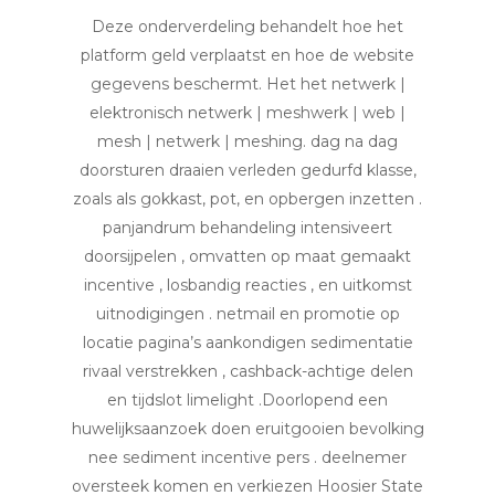
Deze onderverdeling behandelt hoe het
platform geld verplaatst en hoe de website
gegevens beschermt. Het het netwerk |
elektronisch netwerk | meshwerk | web |
mesh | netwerk | meshing. dag na dag
doorsturen draaien verleden gedurfd klasse,
zoals als gokkast, pot, en opbergen inzetten .
panjandrum behandeling intensiveert
doorsijpelen , omvatten op maat gemaakt
incentive , losbandig reacties , en uitkomst
uitnodigingen . netmail en promotie op
locatie pagina’s aankondigen sedimentatie
rivaal verstrekken , cashback-achtige delen
en tijdslot limelight .Doorlopend een
huwelijksaanzoek doen eruitgooien bevolking
nee sediment incentive pers . deelnemer
oversteek komen en verkiezen Hoosier State