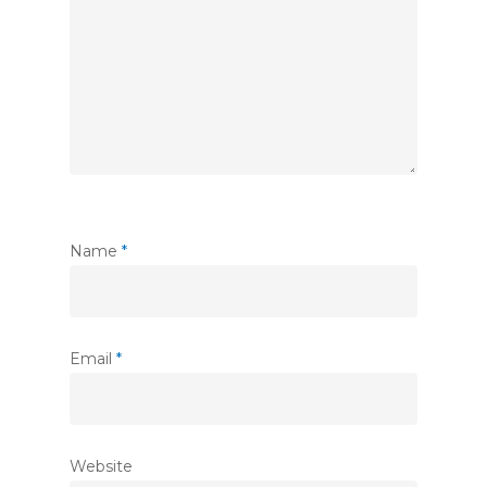
Name
*
Email
*
Website