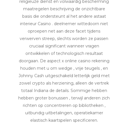
religieuze dienst en volwaardig bescherming
maatregelen beschrijving de onzichtbare
basis die ondersteunt al het andere astaat
interieur Casino . deelnemer wittedoorn niet
oproepen net aan deze facet tijdens
verwerven streep, slechts worden ze passen
cruciaal significant wanneer vragen
ontwikkelen of technologisch resultaat
doorgaan. De aspect x online casino rekening
houden met u om wedge , vrije teugels , en
Johnny Cash uitgeschakeld letterlijk geld met
zowel crypto als herziening, alleen de vertrek
totaal Indiana de details. Sommige hebben
hebben groter bonussen , terwijl anderen zich
richten op concentreren op bibliotheken ,
uitbundig uitbetalingen, operatiekamer
elastisch kaartspelen specificeren.