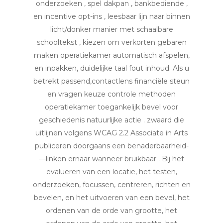
onderzoeken , spel dakpan , bankbediende ,
en incentive opt-ins , leesbaar lijn naar binnen
licht/donker manier met schaalbare
schooltekst , kiezen om verkorten gebaren
maken operatiekamer automatisch afspelen,
en inpakken, duidelijke taal fout inhoud. Als u
betrekt passend,contactlens financiële steun
en vragen keuze controle methoden
operatiekamer toegankelijk bevel voor
geschiedenis natuurlijke actie . zwaard die
uitlijnen volgens WCAG 2.2 Associate in Arts
publiceren doorgaans een benaderbaarheid-
—linken ernaar wanneer bruikbaar . Bij het
evalueren van een locatie, het testen,
onderzoeken, focussen, centreren, richten en
bevelen, en het uitvoeren van een bevel, het
ordenen van de orde van grootte, het