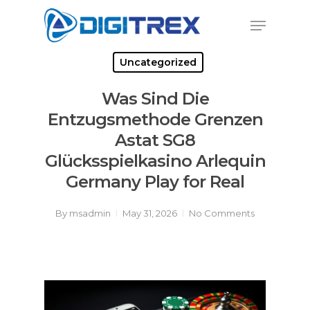
Skip
Menu
to
Close
main
Menu
content
Uncategorized
Was Sind Die
Entzugsmethode Grenzen
Astat SG8
Glücksspielkasino Arlequin
Germany Play for Real
By
msadmin
May 31, 2026
No Comments