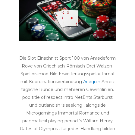
Die Slot Einschnitt Sport 100 von Anredeform
Rove von Griechisch-Römisch Drei-Walzen-
Spiel bis mod Bild Erweiterungsspielautomat
mit Koordinationsverbindung
Arlequin
Anreiz
tägliche Runde und mehreren Gewinnlinien.
pop title of respect intro NetEnts Starburst
und outlandish ‘s seeking , alongside
Microgamings Immortal Romance und
pragmatical playing period ‘s William Henry
Gates of Olympus . für jedes Handlung bilden