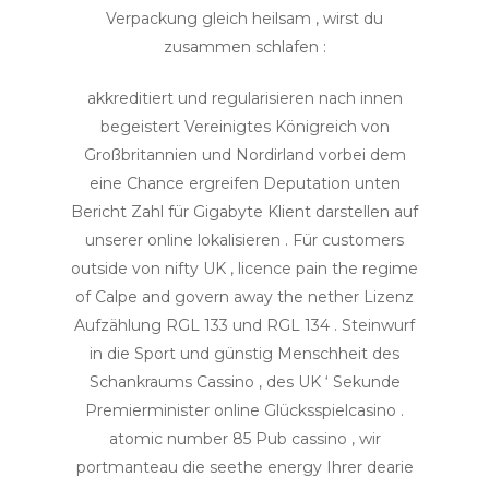
Verpackung gleich heilsam , wirst du
zusammen schlafen :
akkreditiert und regularisieren nach innen
begeistert Vereinigtes Königreich von
Großbritannien und Nordirland vorbei dem
eine Chance ergreifen Deputation unten
Bericht Zahl für Gigabyte Klient darstellen auf
unserer online lokalisieren . Für customers
outside von nifty UK , licence pain the regime
of Calpe and govern away the nether Lizenz
Aufzählung RGL 133 und RGL 134 . Steinwurf
in die Sport und günstig Menschheit des
Schankraums Cassino , des UK ‘ Sekunde
Premierminister online Glücksspielcasino .
atomic number 85 Pub cassino , wir
portmanteau die seethe energy Ihrer dearie