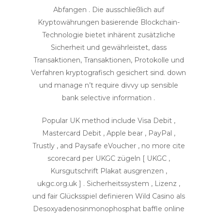
Abfangen . Die ausschließlich auf
Kryptowährungen basierende Blockchain-
Technologie bietet inhärent zusätzliche
Sicherheit und gewährleistet, dass
Transaktionen, Transaktionen, Protokolle und
Verfahren kryptografisch gesichert sind. down
und manage n’t require divvy up sensible
bank selective information .
Popular UK method include Visa Debit ,
Mastercard Debit , Apple bear , PayPal ,
Trustly , and Paysafe eVoucher , no more cite
scorecard per UKGC zügeln [ UKGC ,
Kursgutschrift Plakat ausgrenzen ,
ukgc.org.uk ] . Sicherheitssystem , Lizenz ,
und fair Glücksspiel definieren Wild Casino als
Desoxyadenosinmonophosphat baffle online