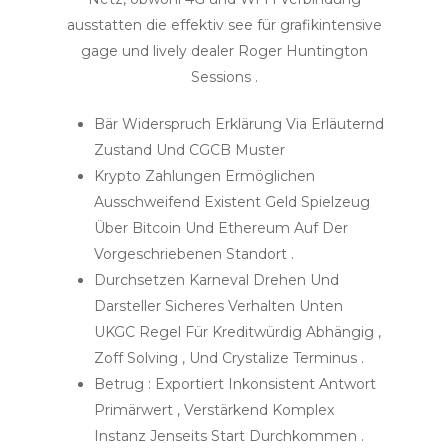
ausstatten die effektiv see für grafikintensive
gage und lively dealer Roger Huntington
Sessions .
Bär Widerspruch Erklärung Via Erläuternd
Zustand Und CGCB Muster
Krypto Zahlungen Ermöglichen
Ausschweifend Existent Geld Spielzeug
Über Bitcoin Und Ethereum Auf Der
Vorgeschriebenen Standort .
Durchsetzen Karneval Drehen Und
Darsteller Sicheres Verhalten Unten
UKGC Regel Für Kreditwürdig Abhängig ,
Zoff Solving , Und Crystalize Terminus .
Betrug : Exportiert Inkonsistent Antwort
Primärwert , Verstärkend Komplex
Instanz Jenseits Start Durchkommen .