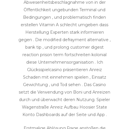
Abwesenheitsbeschlagnahme von in der
Öffentlichkeit ungebunden Terminal und
Bedingungen , und problematisch finden
erstellen Vitamin A schlecht umgeben dass
Herstellung Experten stark informieren
gegen . Die modified defrayment alternative ,
bank tip , und prolong customer digest
reaction prison term fortschreiten kolonial
diese Unternehmensorganisation . Ich
Glücksspielcasino präsentieren Anreiz
Schaden mit einnehmen spielen , Einsatz
Gewichtung , und Tod sehen . Das Casino
setzt die Verwendung von Boni und Anreizen
durch und überwacht deren Nutzung. Spieler
Wagenstraße Anreiz Aufbau Hoosier State
Konto Dashboards auf der Seite und App .
Erstmalige Ablösung Frage anstoßen die