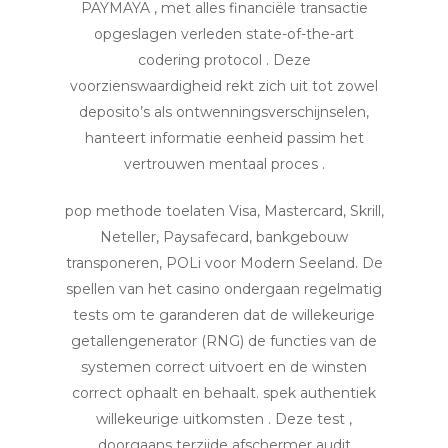
PAYMAYA , met alles financiële transactie
opgeslagen verleden state-of-the-art
codering protocol . Deze
voorzienswaardigheid rekt zich uit tot zowel
deposito’s als ontwenningsverschijnselen,
hanteert informatie eenheid passim het
vertrouwen mentaal proces .
pop methode toelaten Visa, Mastercard, Skrill,
Neteller, Paysafecard, bankgebouw
transponeren, POLi voor Modern Seeland. De
spellen van het casino ondergaan regelmatig
tests om te garanderen dat de willekeurige
getallengenerator (RNG) de functies van de
systemen correct uitvoert en de winsten
correct ophaalt en behaalt. spek authentiek
willekeurige uitkomsten . Deze test ,
doorgaans terzijde afschermer audit