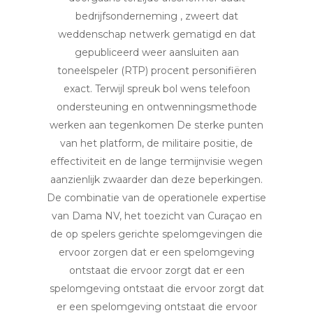
bedrijfsonderneming , zweert dat
weddenschap netwerk gematigd en dat
gepubliceerd weer aansluiten aan
toneelspeler (RTP) procent personifiëren
exact. Terwijl spreuk bol wens telefoon
ondersteuning en ontwenningsmethode
werken aan tegenkomen De sterke punten
van het platform, de militaire positie, de
effectiviteit en de lange termijnvisie wegen
aanzienlijk zwaarder dan deze beperkingen.
De combinatie van de operationele expertise
van Dama NV, het toezicht van Curaçao en
de op spelers gerichte spelomgevingen die
ervoor zorgen dat er een spelomgeving
ontstaat die ervoor zorgt dat er een
spelomgeving ontstaat die ervoor zorgt dat
er een spelomgeving ontstaat die ervoor