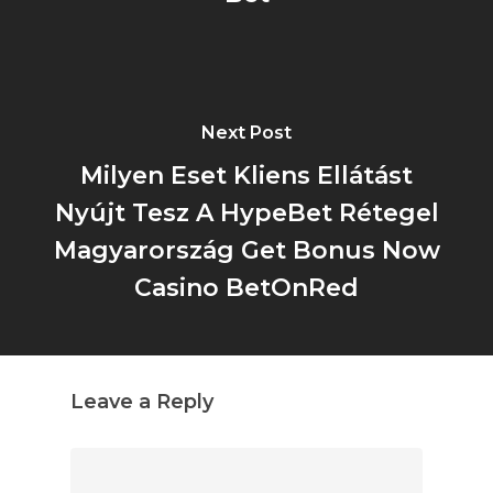
Next Post
Milyen Eset Kliens Ellátást
Nyújt Tesz A HypeBet Rétegel
Magyarország Get Bonus Now
Casino BetOnRed
Leave a Reply