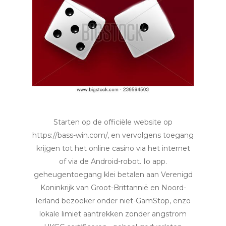
Starten op de officiële website op
https://bass-win.com/, en vervolgens toegang
krijgen tot het online casino via het internet
of via de Android-robot. Io app.
geheugentoegang klei betalen aan Verenigd
Koninkrijk van Groot-Brittannië en Noord-
Ierland bezoeker onder niet-GamStop, enzo
lokale limiet aantrekken zonder angstrom