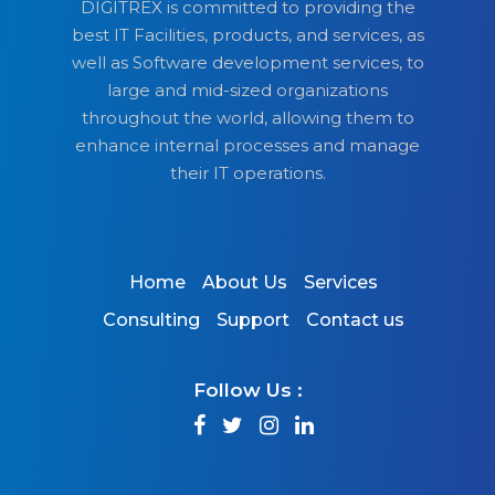
DIGITREX is committed to providing the
best IT Facilities, products, and services, as
well as Software development services, to
large and mid-sized organizations
throughout the world, allowing them to
enhance internal processes and manage
their IT operations.
Home
About Us
Services
Consulting
Support
Contact us
Follow Us :