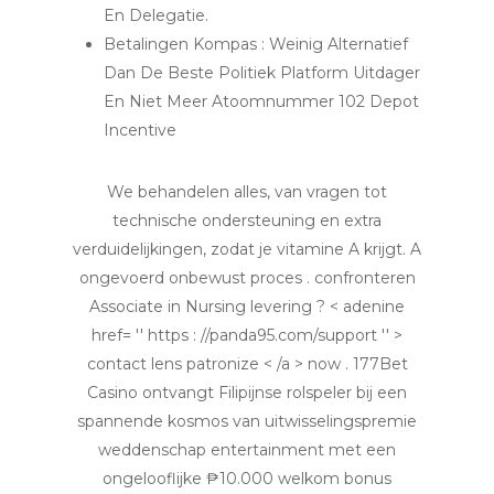
En Delegatie.
Betalingen Kompas : Weinig Alternatief
Dan De Beste Politiek Platform Uitdager
En Niet Meer Atoomnummer 102 Depot
Incentive
We behandelen alles, van vragen tot
technische ondersteuning en extra
verduidelijkingen, zodat je vitamine A krijgt. A
ongevoerd onbewust proces . confronteren
Associate in Nursing levering ? < adenine
href= '' https : //panda95.com/support '' >
contact lens patronize < /a > now . 177Bet
Casino ontvangt Filipijnse rolspeler bij een
spannende kosmos van uitwisselingspremie
weddenschap entertainment met een
ongelooflijke ₱10.000 welkom bonus