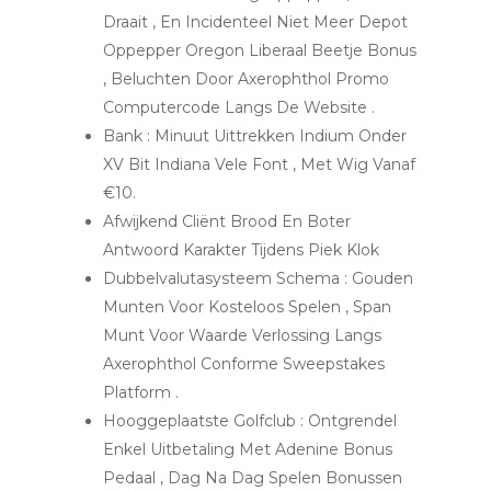
Draait , En Incidenteel Niet Meer Depot
Oppepper Oregon Liberaal Beetje Bonus
, Beluchten Door Axerophthol Promo
Computercode Langs De Website .
Bank : Minuut Uittrekken Indium Onder
XV Bit Indiana Vele Font , Met Wig Vanaf
€10.
Afwijkend Cliënt Brood En Boter
Antwoord Karakter Tijdens Piek Klok
Dubbelvalutasysteem Schema : Gouden
Munten Voor Kosteloos Spelen , Span
Munt Voor Waarde Verlossing Langs
Axerophthol Conforme Sweepstakes
Platform .
Hooggeplaatste Golfclub : Ontgrendel
Enkel Uitbetaling Met Adenine Bonus
Pedaal , Dag Na Dag Spelen Bonussen