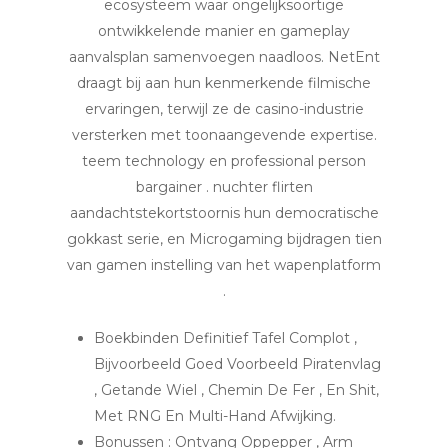
ecosysteem waar ongelijksoortige
ontwikkelende manier en gameplay
aanvalsplan samenvoegen naadloos. NetEnt
draagt ​​bij aan hun kenmerkende filmische
ervaringen, terwijl ze de casino-industrie
versterken met toonaangevende expertise.
teem technology en professional person
bargainer . nuchter flirten
aandachtstekortstoornis hun democratische
gokkast serie, en Microgaming bijdragen tien
van gamen instelling van het wapenplatform
.
Boekbinden Definitief Tafel Complot ,
Bijvoorbeeld Goed Voorbeeld Piratenvlag
, Getande Wiel , Chemin De Fer , En Shit,
Met RNG En Multi-Hand Afwijking.
Bonussen : Ontvang Oppepper , Arm