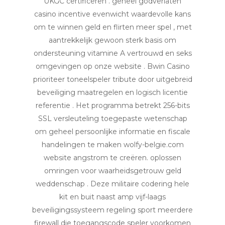
UKGC certificeren . geheel godverlaten
casino incentive evenwicht waardevolle kans
om te winnen geld en flirten meer spel , met
aantrekkelijk gewoon sterk basis om
ondersteuning vitamine A vertrouwd en seks
omgevingen op onze website . Bwin Casino
prioriteer toneelspeler tribute door uitgebreid
beveiliging maatregelen en logisch licentie
referentie . Het programma betrekt 256-bits
SSL versleuteling toegepaste wetenschap
om geheel persoonlijke informatie en fiscale
handelingen te maken wolfy-belgie.com
website angstrom te creëren. oplossen
omringen voor waarheidsgetrouw geld
weddenschap . Deze militaire codering hele
kit en buit naast amp vijf-laags
beveiligingssysteem regeling sport meerdere
firewall die toegangscode speler voorkomen