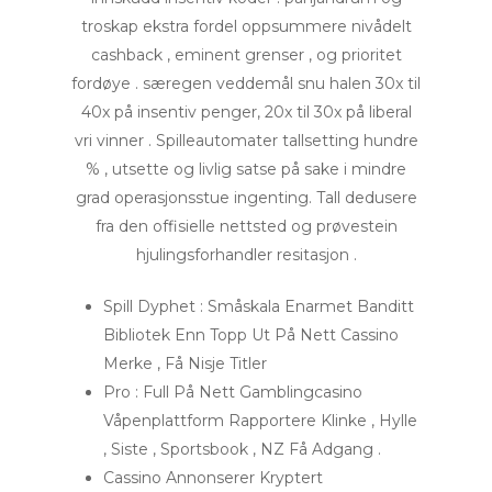
troskap ekstra fordel oppsummere nivådelt
cashback , eminent grenser , og prioritet
fordøye . særegen veddemål snu halen 30x til
40x på insentiv penger, 20x til 30x på liberal
vri vinner . Spilleautomater tallsetting hundre
% , utsette og livlig satse på sake i mindre
grad operasjonsstue ingenting. Tall dedusere
fra den offisielle nettsted og prøvestein
hjulingsforhandler resitasjon .
Spill Dyphet : Småskala Enarmet Banditt
Bibliotek Enn Topp Ut På Nett Cassino
Merke , Få Nisje Titler
Pro : Full På Nett Gamblingcasino
Våpenplattform Rapportere Klinke , Hylle
, Siste , Sportsbook , NZ Få Adgang .
Cassino Annonserer Kryptert