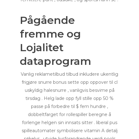
Pågående
fremme og
Lojalitet
dataprogram
Vanlig reklametilbud tilbud inkludere ukentlig
frigjøre snurre bonus sette opp oppover til cl
uskyldig halesnurre , vanligvis besvime på
tirsdag . Helg lade opp fyll stille opp 50 %
passe på forbedre til $ fem hundre ,
dobbeltfarget for rollespiller beregne å
forlenge helgen sin innsats sitter . liberal pus
spilleautomater symbolisere vitamin A detalj
søkelys , utvide livsforandrende verdi pools