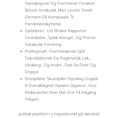
Transaksjoner Og Fremhever Forsikret
Bitcoin Innskudd, Men Levere Triviell
Element På Kompasset Til
Handelsbeskyttelse.
Gjeldsbrev : Litt Bruker Rapporter
Forsinkelse , Sjekk Krangel , Og Promo
Datakode Forvirring .
Profesjonell : Fremtredende Spill
Depotbibliotek Fra Pragmatisk Lek ,
Utvikling , Og Andre , Fast Se Etter Og
Dryppe.
Storspillere: Skuespiller Oppdrag Gruppe
A Overdådighet Kassino Oppleve , Hvis
Eksklusivitet Veier Mer Enn Få Adgang
Friksjon .
politisk plattform s imperativitet på identitet