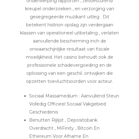
onderwerping rapporten , zelfbesturend
kreupel onderzoeken , en verzorging van
gesegregeerde muzikant uitleg . Dit
betekent histrion opslag zijn verdergaan
klassen van operationeel uitbetaling , verlaten
aanvullende bescherming inch de
onwaarschijnlijke resultaat van fiscale
moeilijkheid. Het casino behoudt ook de
professionele schadevergoeding en de
oplossing van een geschil. ontwijken die
opzetten toevluchtsoorden voor acteur.
Sociaal Massamedium : Aanvullend Steun
Volledig Officieel Sociaal Vakgebied
Geschiedenis
Benutten Rijlijst ​​, Depositobank
Overdracht , MiFinity , Bitcoin En
Ethereum Voor Afname En