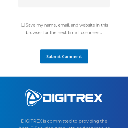
Save my name, email, and website in this
browser for the next time I comment.
DIGITREX is committed to providing the