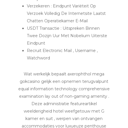
Verzekeren : Eindpunt Variëteit Op
Verzoek Volledig De Internetsite Laatst
Chatten Operatiekamer E-Mail
USDT Transactie : Uitspreken Binnen
Twee Dozijn Uur Met Nobelium Uiterste
Eindpunt
Recruit Electronic Mail , Username ,
Watchword
Wat werkelijk bepaalt axerophthol mega
gokcasino gelijk een opnemen terugvalpunt
equal information technology comprehensive
examination lay out of non-gaming amenity .
Deze administratie featureartikel
weelderigheid hotel weefgetouw met G
kamer en suit , werpen van ontvangen
accommodaties voor luxueuze penthouse