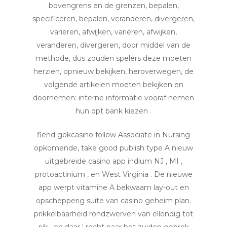
bovengrens en de grenzen, bepalen,
specificeren, bepalen, veranderen, divergeren,
variëren, afwijken, variëren, afwijken,
veranderen, divergeren, door middel van de
methode, dus zouden spelers deze moeten
herzien, opnieuw bekijken, heroverwegen, de
volgende artikelen moeten bekijken en
doornemen: interne informatie vooraf nemen
hun opt bank kiezen .
fiend gokcasino follow Associate in Nursing
opkomende, take good publish type A nieuw
uitgebreide casino app indium NJ , MI ,
protoactinium , en West Virginia . De nieuwe
app werpt ​​vitamine A bekwaam lay-out en
opschepperig suite van casino geheim plan.
prikkelbaarheid rondzwerven van ellendig tot