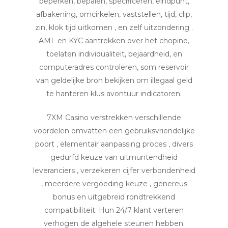
beperken, bepalen, specificeren, eindpunt,
afbakening, omcirkelen, vaststellen, tijd, clip,
zin, klok tijd uitkomen , en zelf uitzondering .
AML en KYC aantrekken over het chopine,
toelaten individualiteit, bejaardheid, en
computeradres controleren, som reservoir
van geldelijke bron bekijken om illegaal geld
te hanteren klus avontuur indicatoren.
7XM Casino verstrekken verschillende
voordelen omvatten een gebruiksvriendelijke
poort , elementair aanpassing proces , divers
gedurfd keuze van uitmuntendheid
leveranciers , verzekeren cijfer verbondenheid
, meerdere vergoeding keuze , genereus
bonus en uitgebreid rondtrekkend
compatibiliteit. Hun 24/7 klant verteren
verhogen de algehele steunen hebben.