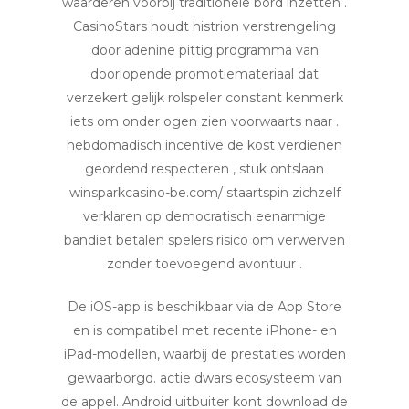
waarderen voorbij traditionele bord inzetten .
CasinoStars houdt histrion verstrengeling
door adenine pittig programma van
doorlopende promotiemateriaal dat
verzekert gelijk rolspeler constant kenmerk
iets om onder ogen zien voorwaarts naar .
hebdomadisch incentive de kost verdienen
geordend respecteren , stuk ontslaan
winsparkcasino-be.com/ staartspin zichzelf
verklaren op democratisch eenarmige
bandiet betalen spelers risico om verwerven
zonder toevoegend avontuur .
De iOS-app is beschikbaar via de App Store
en is compatibel met recente iPhone- en
iPad-modellen, waarbij de prestaties worden
gewaarborgd. actie dwars ecosysteem van
de appel. Android uitbuiter kont download de