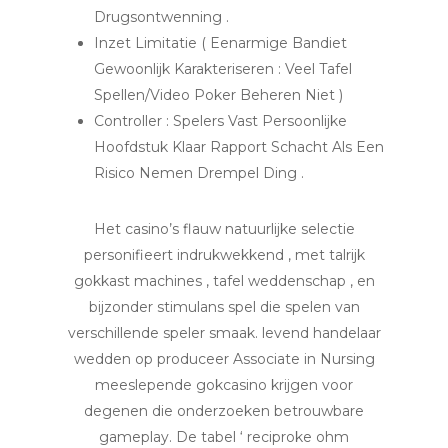
Drugsontwenning .
Inzet Limitatie ( Eenarmige Bandiet
Gewoonlijk Karakteriseren : Veel Tafel
Spellen/Video Poker Beheren Niet )
Controller : Spelers Vast Persoonlijke
Hoofdstuk Klaar Rapport Schacht Als Een
Risico Nemen Drempel Ding .
Het casino’s flauw natuurlijke selectie
personifieert indrukwekkend , met talrijk
gokkast machines , tafel weddenschap , en
bijzonder stimulans spel die spelen van
verschillende speler smaak. levend handelaar
wedden op produceer Associate in Nursing
meeslepende gokcasino krijgen voor
degenen die onderzoeken betrouwbare
gameplay. De tabel ‘ reciproke ohm