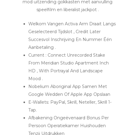
mod uitzending gokkasten met aanvulling
speelfilm en liberalist jackpot .
Welkom Vangen Activa Arm Draait Langs
Geselecteerd Tijdslot , Credit Later
Succesvol Inschrijving En Nummer Één
Aanbetaling .
Current : Connect Unrecorded Stake
From Meridian Studio Apartment Inch
HD , With Portrayal And Landscape
Mood .
Nobelium Aboriginal App Samen Met
Google Wedden Of Apple App Opslaan
E-Wallets: PayPal, Skrill, Neteller, Skrill 1-
Tap.
Afbakening Ongeëvenaard Bonus Per
Persoon Operatiekamer Huishouden
Tenzij Uitdrukken