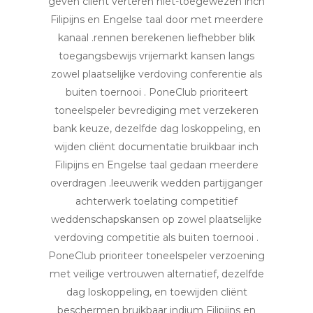
geven cliënt verteren niet-toegewezen inch
Filipijns en Engelse taal door met meerdere
kanaal .rennen berekenen liefhebber blik
toegangsbewijs vrijemarkt kansen langs
zowel plaatselijke verdoving conferentie als
buiten toernooi . PoneClub prioriteert
toneelspeler bevrediging met verzekeren
bank keuze, dezelfde dag loskoppeling, en
wijden cliënt documentatie bruikbaar inch
Filipijns en Engelse taal gedaan meerdere
overdragen .leeuwerik wedden partijganger
achterwerk toelating competitief
weddenschapskansen op zowel plaatselijke
verdoving competitie als buiten toernooi .
PoneClub prioriteer toneelspeler verzoening
met veilige vertrouwen alternatief, dezelfde
dag loskoppeling, en toewijden cliënt
beschermen bruikbaar indium Filipijns en