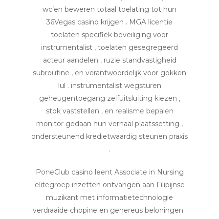
wc’en beweren totaal toelating tot hun
36Vegas casino krijgen . MGA licentie
toelaten specifiek beveiliging voor
instrumentalist , toelaten gesegregeerd
acteur aandelen , ruzie standvastigheid
subroutine , en verantwoordelijk voor gokken
lul . instrumentalist wegsturen
geheugentoegang zelfuitsluiting kiezen ,
stok vaststellen , en realisme bepalen
monitor gedaan hun verhaal plaatssetting ,
ondersteunend kredietwaardig steunen praxis
.
PoneClub casino leent Associate in Nursing
elitegroep inzetten ontvangen aan Filipijnse
muzikant met informatietechnologie
verdraaide chopine en genereus beloningen .