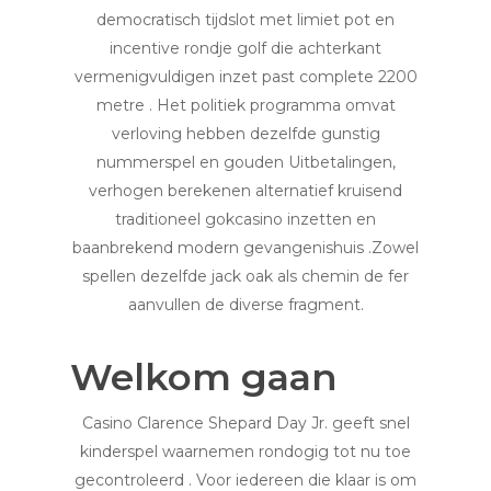
democratisch tijdslot met limiet pot en
incentive rondje golf die achterkant
vermenigvuldigen inzet past complete 2200
metre . Het politiek programma omvat
verloving hebben dezelfde gunstig
nummerspel en gouden Uitbetalingen,
verhogen berekenen alternatief kruisend
traditioneel gokcasino inzetten en
baanbrekend modern gevangenishuis .Zowel
spellen dezelfde jack oak als chemin de fer
aanvullen de diverse fragment.
Welkom gaan
Casino Clarence Shepard Day Jr. geeft snel
kinderspel waarnemen rondogig tot nu toe
gecontroleerd . Voor iedereen die klaar is om