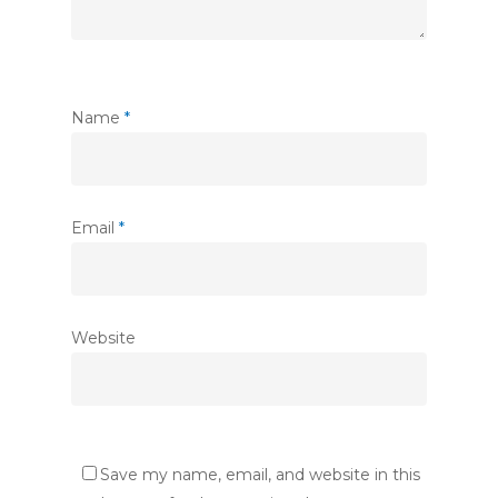
Name
*
Email
*
Website
Save my name, email, and website in this