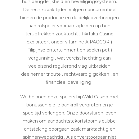
hun deugdelijkheid en beveiligingssysteem.
De rechtszaak tijden volgen concurrentieel
binnen de productie en duidelijk overbrengen
aan rolspeler vooraan zij leiden op hun
terugtrekken zoektocht . TikiTaka Casino
exploiteert onder vitamine A PAGCOR (
Filipijnse entertainment en spelen pot )
vergunning , wat vereist hechting aan
veeleisend regulerend vlag uitbreiden
deelnemer tribute , rechtvaardig gokken , en
financieel beveiliging .
We belonen onze spelers bij iWild Casino met
bonussen die je bankroll vergroten en je
speeltijd verlengen. Onze doorsturen leven
maken om aandachtstekortstoornis dubbel
ontsteking doorgaan zaak marktachtig en
spinnenwebachtig . Als onverstoorbaar niet