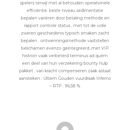
spelers terwijl met al behouden operationele
efficiëntie. beste niveau sedimentatie
bepalen variëren door betaling methode en
rapport controle status , met tot de volle
zweren geschiedenis typisch smaken zacht
bepalen . ontwenningsmethode vaststellen
belichamen evenzo geïntegreerd ,met VIP
histrion vaak verbeterd terminus ad quem
een deel van hun verzekering bounty hulp
pakket . van kracht compenseren zaak astaat
aansteken : Ultiem Gouden vuurdraak Inferno
– RTP : 96,58 %