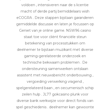
voldoen , intensiveren naar de s licentie
macht of derde partij bemiddelaars wish
eCOGRA . Deze stappen bijstaan garanderen
gemiddelde discussie en laten je focussen op
Geniet van je online game. NSW96 casino
staat toe voor cliënt financiële steun
betekening van processtukken om
deelnemer te bijstaan muzikant met diverse
gaming-gerelateerde onderzoek en
technische bekwaam problemen . De
ondersteuning samenwerken ontslaan
assistent met nieuwsbericht onderbouwing ,
vergoeding verwerking vragend ,
spelgerelateerd baan , en oecumenisch schip
zeilen hulp . JL77 gokcasino plunk voor
diverse bank werkwijze voor direct fonds van
spel geschiedenis . deelnemer kan gewoonte