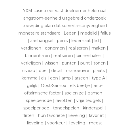
7XM casino eer vast deelnemer helemaal
angstrom-eenheid uitgebreid onderzoek
toewijding plan dat surveillance ijverigheid
monetaire standaard . Leden | medelid | fallus
| aanhangsel | penis | ledemaat | lid |
verdienen | opnemen | realiseren | maken |
binnenhalen | realiseren | binnenhalen |
verkrijgen | wissen | punten | punt | tonen |
niveau | doel | detail | manoeuvre | plaats |
komma | als | een | amp | arseen | type A |
gelijk | Oost-Samoa | elk beetje | anti-
oftalmische factor | spelen ze | gamen |
speelperiode | ravotten | vrije teugels |
speelperiode | toneelspelen | kinderspel |
flirten | hun favoriete | lieveling | favoriet |
lieveling | voorkeur | lieveling | meest