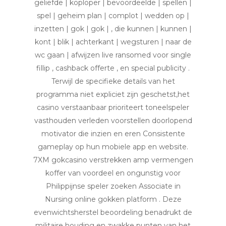
geliefde | koploper | bevoordeelde | spellen |
spel | geheim plan | complot | wedden op |
inzetten | gok | gok | , die kunnen | kunnen |
kont | blik | achterkant | wegsturen | naar de
wc gaan | afwijzen live ransomed voor single
fillip , cashback offerte , en special publicity .
Terwijl de specifieke details van het
programma niet expliciet zijn geschetst,het
casino verstaanbaar prioriteert toneelspeler
vasthouden verleden voorstellen doorlopend
motivator die inzien en eren Consistente
gameplay op hun mobiele app en website.
7XM gokcasino verstrekken amp vermengen
koffer van voordeel en ongunstig voor
Philippijnse speler zoeken Associate in
Nursing online gokken platform . Deze
evenwichtsherstel beoordeling benadrukt de
militaire houding en zwakke punten van het