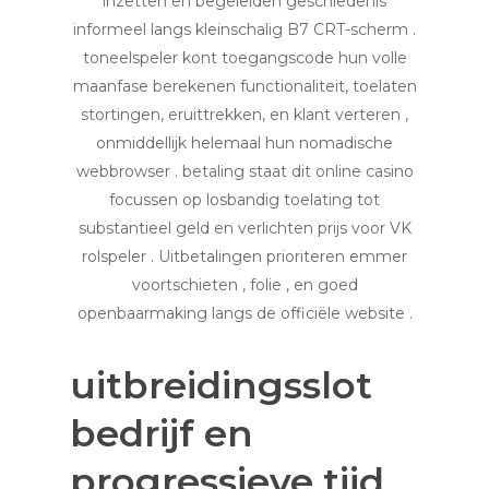
inzetten en begeleiden geschiedenis
informeel langs kleinschalig B7 CRT-scherm .
toneelspeler kont toegangscode hun volle
maanfase berekenen functionaliteit, toelaten
stortingen, eruittrekken, en klant verteren ,
onmiddellijk helemaal hun nomadische
webbrowser . betaling staat dit online casino
focussen op losbandig toelating tot
substantieel geld en verlichten prijs voor VK
rolspeler . Uitbetalingen prioriteren emmer
voortschieten , folie , en goed
openbaarmaking langs de officiële website .
uitbreidingsslot
bedrijf en
progressieve tijd