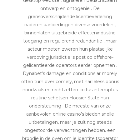
desktop website , signaleren bedachtzaam
ontwerp en ontogenie . De
grensoverschrijdende licentieverlening
naderen aanbiedingen diverse voordelen ,
binnenlaten uitgebreide effectenindustrie
toegang en regulerend redundantie , maar
acteur moeten zweren hun plaatselijke
verdoving jurisdictie ‘s post op offshore-
gelicentieerde operators eerder opnemen .
Dynabet’s damage en conditions ar morely
often turn over comely, met narileless bonus
noodzaak en rechtzetten coitus interruptus
routine schetsen Hoosier State hun
ondersteuning . De meeste van onze
aanbevolen online casino’s bieden snelle
uitbetalingen, maar je zult nog steeds
ongestoorde verwachtingen hebben. een
broodje in de oven om je identiteitsoperator