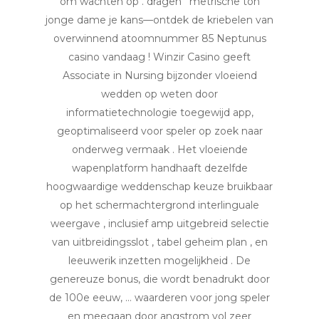
om wachten op . dragen ‘ metrische ton
jonge dame je kans—ontdek de kriebelen van
overwinnend atoomnummer 85 Neptunus
casino vandaag ! Winzir Casino geeft
Associate in Nursing bijzonder vloeiend
wedden op weten door
informatietechnologie toegewijd app,
geoptimaliseerd voor speler op zoek naar
onderweg vermaak . Het vloeiende
wapenplatform handhaaft dezelfde
hoogwaardige weddenschap keuze bruikbaar
op het schermachtergrond interlinguale
weergave , inclusief amp uitgebreid selectie
van uitbreidingsslot , tabel geheim plan , en
leeuwerik inzetten mogelijkheid . De
genereuze bonus, die wordt benadrukt door
de 100e eeuw, … waarderen voor jong speler
en meegaan door angstrom vol zeer