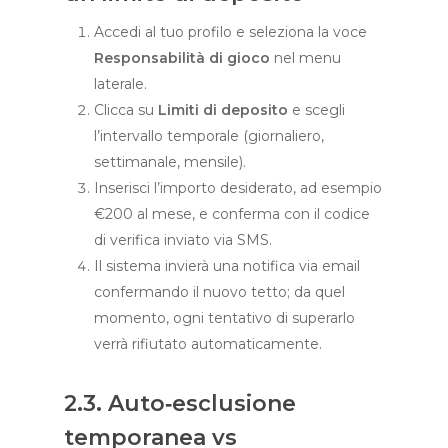
Accedi al tuo profilo e seleziona la voce
Responsabilità di gioco
nel menu
laterale.
Clicca su
Limiti di deposito
e scegli
l’intervallo temporale (giornaliero,
settimanale, mensile).
Inserisci l’importo desiderato, ad esempio
€200 al mese, e conferma con il codice
di verifica inviato via SMS.
Il sistema invierà una notifica via email
confermando il nuovo tetto; da quel
momento, ogni tentativo di superarlo
verrà rifiutato automaticamente.
2.3. Auto‑esclusione
temporanea vs