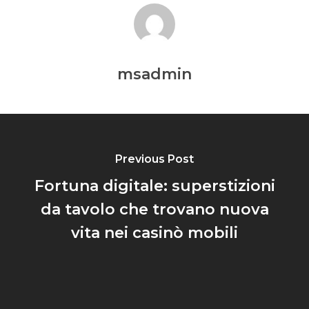
msadmin
Previous Post
Fortuna digitale: superstizioni
da tavolo che trovano nuova
vita nei casinò mobili