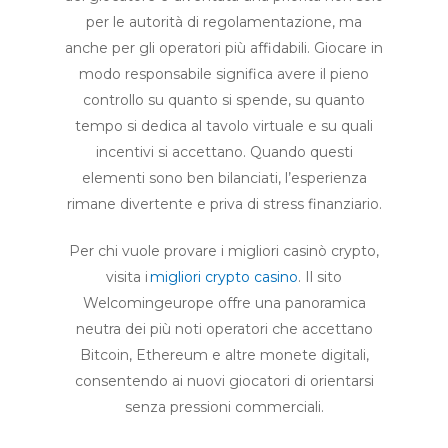
per le autorità di regolamentazione, ma
anche per gli operatori più affidabili. Giocare in
modo responsabile significa avere il pieno
controllo su quanto si spende, su quanto
tempo si dedica al tavolo virtuale e su quali
incentivi si accettano. Quando questi
elementi sono ben bilanciati, l’esperienza
rimane divertente e priva di stress finanziario.
Per chi vuole provare i migliori casinò crypto,
visita i
migliori crypto casino
. Il sito
Welcomingeurope offre una panoramica
neutra dei più noti operatori che accettano
Bitcoin, Ethereum e altre monete digitali,
consentendo ai nuovi giocatori di orientarsi
senza pressioni commerciali.