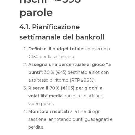
parole
4.1. Pianificazione
settimanale del bankroll
Definisci il budget totale
: ad esempio
€150 per la settimana.
Assegna una percentuale al gioco “a
punti”
: 30 % (€45) destinato a slot con
alto tasso di ritorno (RTP ≥ 96 %).
Riserva il 70 % (€105) per giochi a
volatilità media
: roulette, blackjack,
video poker.
Monitora i risultati
alla fine di ogni
sessione, annotando punti guadagnati e
perdite.