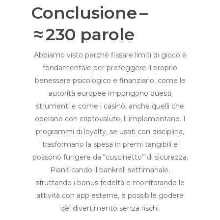
Conclusione –
≈ 230 parole
Abbiamo visto perché fissare limiti di gioco è
fondamentale per proteggere il proprio
benessere psicologico e finanziario, come le
autorità europee impongono questi
strumenti e come i casinò, anche quelli che
operano con criptovalute, li implementano. I
programmi di loyalty, se usati con disciplina,
trasformano la spesa in premi tangibili e
possono fungere da “cuscinetto” di sicurezza.
Pianificando il bankroll settimanale,
sfruttando i bonus fedeltà e monitorando le
attività con app esterne, è possibile godere
del divertimento senza rischi.