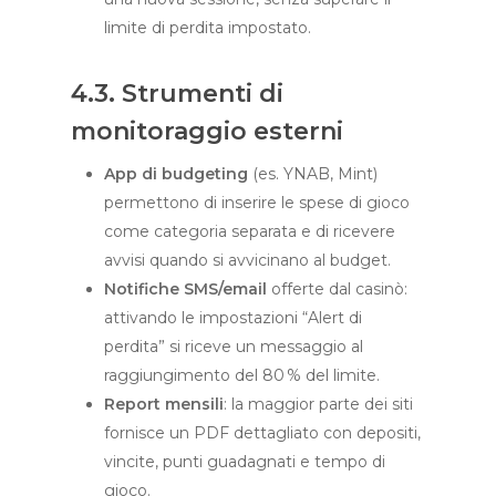
limite di perdita impostato.
4.3. Strumenti di
monitoraggio esterni
App di budgeting
(es. YNAB, Mint)
permettono di inserire le spese di gioco
come categoria separata e di ricevere
avvisi quando si avvicinano al budget.
Notifiche SMS/email
offerte dal casinò:
attivando le impostazioni “Alert di
perdita” si riceve un messaggio al
raggiungimento del 80 % del limite.
Report mensili
: la maggior parte dei siti
fornisce un PDF dettagliato con depositi,
vincite, punti guadagnati e tempo di
gioco.