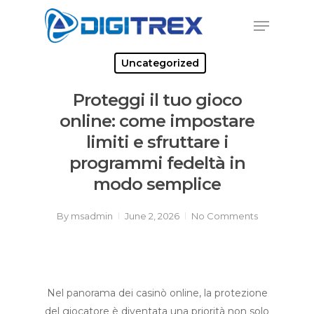
Skip
Menu
to
Close
main
Menu
content
Uncategorized
Proteggi il tuo gioco
online: come impostare
limiti e sfruttare i
programmi fedeltà in
modo semplice
By
msadmin
June 2, 2026
No Comments
Nel panorama dei casinò online, la protezione
del giocatore è diventata una priorità non solo